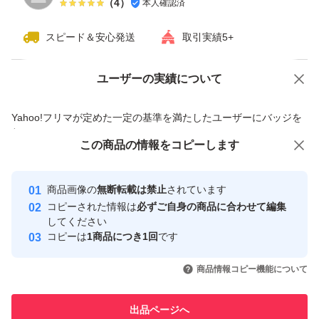
（
4
）
本人確認済
スピード＆安心発送
取引実績5+
ユーザーの実績について
価格の相談
商品への質問
商品への質問からの値下げ交渉、不適切なカテゴリ変更依頼は禁止です
Yahoo!フリマが定めた一定の基準を満たしたユーザーにバッジを
付与しています
この商品をみている人にオススメ
この商品の情報をコピーします
安心取引出品者
最大10%対象
最大10%対象
最大10%対象
Yahoo!フリマの基準をクリアした安
安心取引出品者
商品画像の
無断転載は禁止
されています
心・安全なユーザーです
コピーされた情報は
必ずご自身の商品に合わせて編集
取引実績
してください
コピーは
1商品につき1回
です
このユーザーはYahoo!フリマの取
取引実績◯+
いいね！
いいね！
4,100
円
4,500
円
4,350
円
引を完了させた実績があります
商品情報コピー機能について
このユーザーは他フリマサービス
他フリマ実績◯+
出品ページへ
での取引実績があります