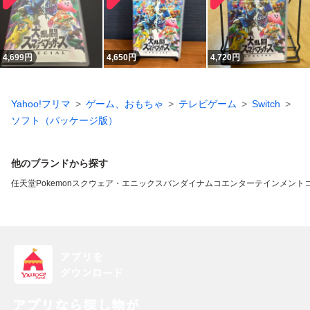
4,699
円
4,650
円
4,720
円
Yahoo!フリマ
ゲーム、おもちゃ
テレビゲーム
Switch
ソフト（パッケージ版）
他のブランドから探す
任天堂
Pokemon
スクウェア・エニックス
バンダイナムコエンターテインメント