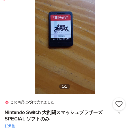
1
/
1
この商品は
2分
で売れました
い
Nintendo Switch 大乱闘スマッシュブラザーズ
1
SPECIAL ソフトのみ
任天堂