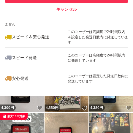
キャンセル
スピード&安心発送
いいね！
いいね！
4,300
※このバッジは実績に基づく表示であり、発送を保証しているものではあり
円
4,199
円
4,200
円
ません
このユーザーは高頻度で24時間以内
スピード＆安心発送
＆設定した発送日数内に発送していま
す
このユーザーは高頻度で24時間以内
スピード発送
に発送しています
いいね！
いいね！
4,200
円
4,360
円
4,500
円
最大10%対象
このユーザーは設定した発送日数内に
安心発送
発送しています
いいね！
いいね！
4,300
円
4,550
円
4,380
円
最大10%対象