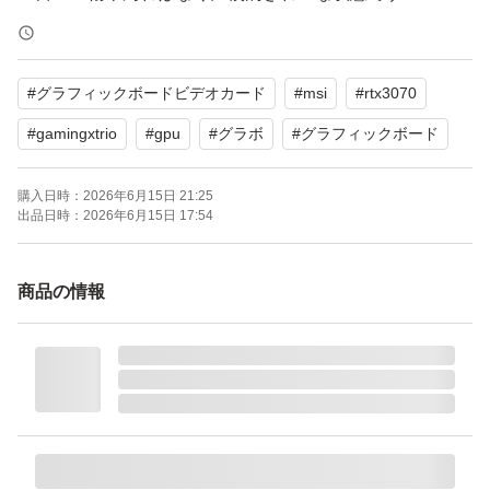
・非喫煙環境で使用
・マイニング用途では使用していません
#
グラフィックボードビデオカード
#
msi
#
rtx3070
・取り外し前にGPU-Zで型番確認、
3DMark Time Spy完走（12711点、DDR4-3200メモリ
#
gamingxtrio
#
gpu
#
グラボ
#
グラフィックボード
＆i5-12400環境）、
購入日時：
2026年6月15日 21:25
OCCT 3D Adaptive 10分テスト完走（エラー0）を確認
出品日時：
2026年6月15日 17:54
済み。
商品の情報
【付属品】
・グラフィックボード本体
・GPUサポートステイ
→使っていなかったため、使えるかどうかは未確認です。
・元箱
→緩衝材が一部なくなっていたので、プチプチで代用しま