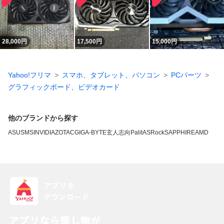
28,000
円
17,500
円
15,000
円
Yahoo!フリマ
スマホ、タブレット、パソコン
PCパーツ
グラフィックボード、ビデオカード
他のブランドから探す
ASUS
MSI
NVIDIA
ZOTAC
GIGA-BYTE
玄人志向
Palit
ASRock
SAPPHIRE
AMD