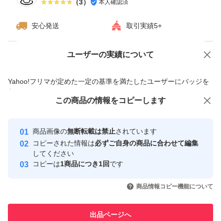
（
3
）
本人確認済
すり替え防止のため返品・交換はお控えください。
安心発送
取引実績5+
ご理解いただける方のみご購入をお願いいたします。
ユーザーの実績について
価格の相談
商品への質問
#RTX3070 #GeForceRTX3070 #MSI #GAMINGXTRIO #
グラボ #GPU #ゲーミングPC #自作PC #PCパーツ
商品への質問からの値下げ交渉、不適切なカテゴリ変更依頼は禁止です
Yahoo!フリマが定めた一定の基準を満たしたユーザーにバッジを
付与しています
この商品をみている人にオススメ
この商品の情報をコピーします
安心取引出品者
最大10%対象
Yahoo!フリマの基準をクリアした安
安心取引出品者
商品画像の
無断転載は禁止
されています
心・安全なユーザーです
コピーされた情報は
必ずご自身の商品に合わせて編集
取引実績
してください
コピーは
1商品につき1回
です
このユーザーはYahoo!フリマの取
取引実績◯+
いいね！
いいね！
55,000
円
85,000
円
41,500
円
引を完了させた実績があります
商品情報コピー機能について
最大10%対象
このユーザーは他フリマサービス
他フリマ実績◯+
出品ページへ
での取引実績があります