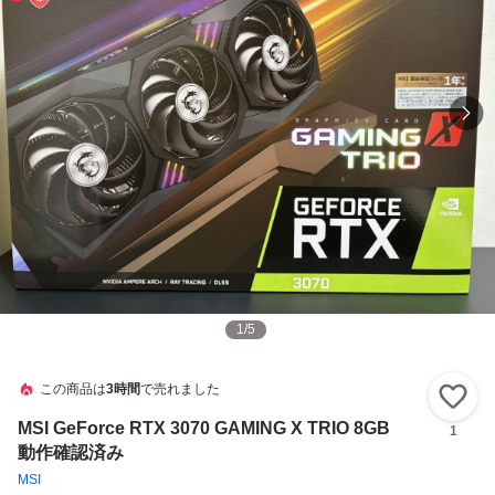
1
/
5
この商品は
3時間
で売れました
い
MSI GeForce RTX 3070 GAMING X TRIO 8GB
1
動作確認済み
MSI