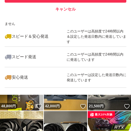
キャンセル
スピード&安心発送
いいね！
いいね！
36,000
※このバッジは実績に基づく表示であり、発送を保証しているものではあり
円
38,800
円
43,000
円
ません
最大10%対象
最大10%対象
このユーザーは高頻度で24時間以内
スピード＆安心発送
＆設定した発送日数内に発送していま
す
このユーザーは高頻度で24時間以内
スピード発送
に発送しています
いいね！
いいね！
21,000
円
30,000
円
44,000
円
最大10%対象
このユーザーは設定した発送日数内に
安心発送
発送しています
いいね！
いいね！
48,800
円
42,000
円
21,500
円
最大10%対象