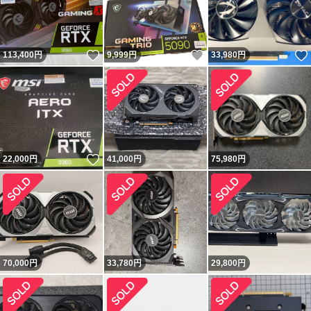
いいね！
いいね！
113,400
円
9,999
円
33,980
円
いいね！
22,000
円
41,000
円
75,980
円
70,000
円
33,780
円
29,800
円