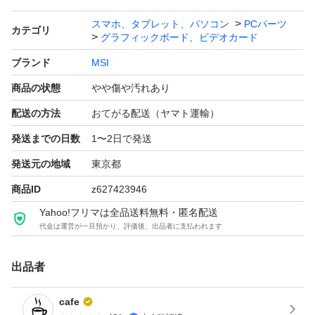
す。
スマホ、タブレット、パソコン
PCパーツ
カテゴリ
グラフィックボード、ビデオカード
【仕様】
ブランド
MSI
・GPU：GeForce RTX 3070
商品の状態
やや傷や汚れあり
・メモリ：GDDR6 8GB
配送の方法
おてがる配送（ヤマト運輸）
・メーカー：MSI
発送までの日数
1〜2日で発送
・モデル：GAMING X TRIO
発送元の地域
東京都
商品ID
z627423946
軽めの設定でゲームを遊ぶ分にはまだまだ現役でいけるグ
Yahoo!フリマは全品送料無料・匿名配送
ラボかと思います。
代金は運営が一旦預かり、評価後、出品者に支払われます
低コスト用のゲーム用PCか、サブPC向けにいかがでしょ
うか。
出品者
cafe
中古品のため、状態は写真にてご確認ください。