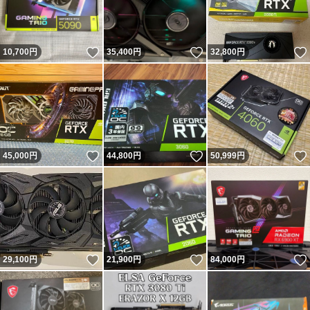
いいね！
いいね！
10,700
円
35,400
円
32,800
円
いいね！
いいね！
45,000
円
44,800
円
50,999
円
いいね！
いいね！
29,100
円
21,900
円
84,000
円