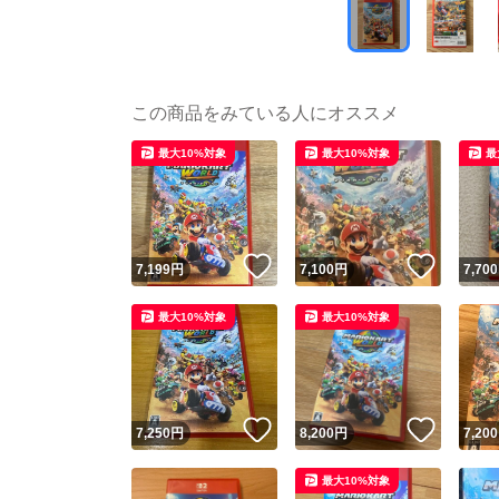
この商品をみている人にオススメ
最大10%対象
最大10%対象
最
いいね！
いいね
7,199
円
7,100
円
7,700
最大10%対象
最大10%対象
いいね！
いいね
7,250
円
8,200
円
7,200
最大10%対象