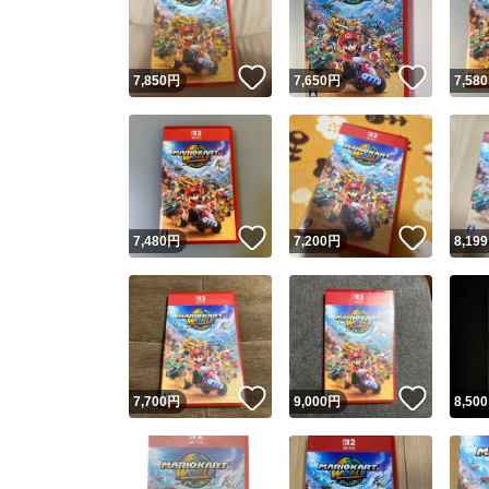
他フ
いいね！
いいね
7,850
円
7,650
円
7,580
スピード
※このバッ
スピ
いいね！
いいね
7,480
円
7,200
円
8,199
スピ
安心
いいね！
いいね
7,700
円
9,000
円
8,500