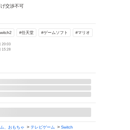
下げ交渉不可
miniで発送いたします。
易包装になりますので緩衝材アリの梱包を希望
witch2
#
任天堂
#
ゲームソフト
#
マリオ
え下さい。
での購入)
20:03
15:28
。特に問題がなければこちらも送らないのでご
ム、おもちゃ
テレビゲーム
Switch