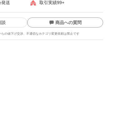
心発送
取引実績99+
相談
商品への質問
からの値下げ交渉、不適切なカテゴリ変更依頼は禁止です
ます