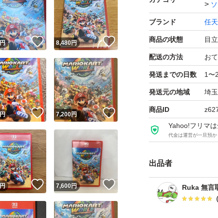
ソ
ブランド
任天
商品の状態
目立
！
いいね！
いいね！
円
8,480
円
配送の方法
おて
発送までの日数
1〜
発送元の地域
埼玉
商品ID
z62
！
いいね！
いいね！
円
7,200
円
Yahoo!フリ
代金は運営が一旦預か
出品者
！
いいね！
いいね！
円
7,600
円
Ruka 無言