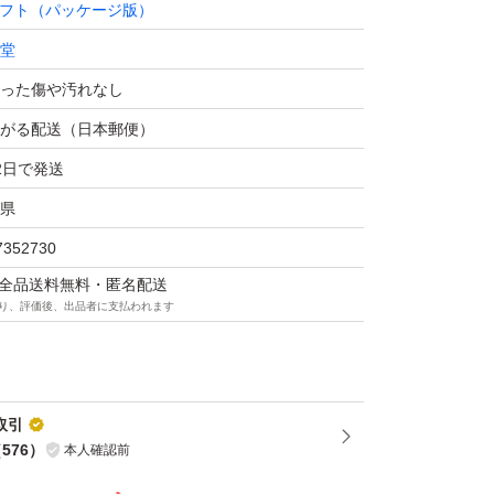
フト（パッケージ版）
堂
った傷や汚れなし
がる配送（日本郵便）
2日で発送
県
7352730
マは全品送料無料・匿名配送
り、評価後、出品者に支払われます
取引
（
576
）
本人確認前