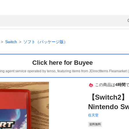
Switch
ソフト（パッケージ版）
Click here for Buyee
ing agent service operated by tenso, featuring items from JDirectItems Fleamarket 
この商品は
4時間
【Switch
Nintendo 
任天堂
送料無料