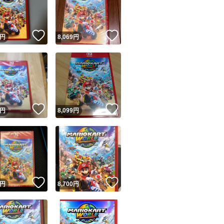
商品情報コピー機
リマ実績◯+
このユーザーは他フリマサービスでの取引実績があります
！
いいね！
いいね！
円
8,069
円
出品ページへ
&安心発送
キャンセル
ジは実績に基づく表示であり、発送を保証しているものではありません
このユーザーは高頻度で24時間以内＆設定した発送日数内に
ード＆安心発送
ます
！
いいね！
いいね！
円
8,099
円
ード発送
このユーザーは高頻度で24時間以内に発送しています
発送
このユーザーは設定した発送日数内に発送しています
！
いいね！
いいね！
円
8,700
円