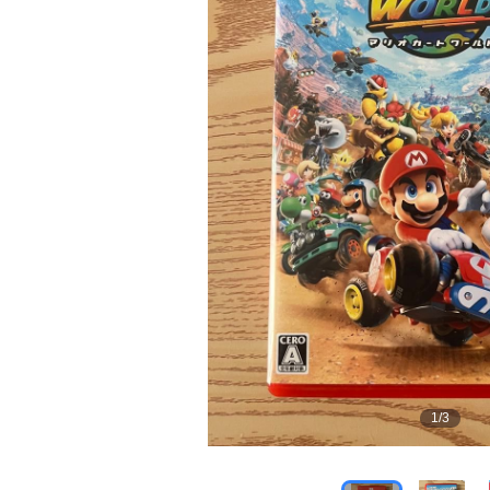
1
/
3