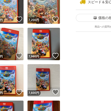
スピード＆安
価格の
！
いいね！
いいね！
円
7,200
円
商品への質問
ユーザーの実績について
！
いいね！
いいね！
円
7,980
円
o!フリマが定めた一定の基準を満たしたユーザーにバッジを付与しています
出品者
この商品の情報をコピーします
取引出品者
Yahoo!フリマの基準をクリアした安心・安全なユーザーです
！
いいね！
いいね！
商品画像の
無断転載は禁止
されています
円
7,600
円
コピーされた情報は
必ずご自身の商品に合わせて編集
してください
コピーは
1商品につき1回
です
実績◯+
このユーザーはYahoo!フリマの取引を完了させた実績があり