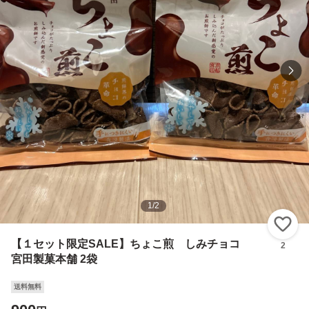
1
/
2
い
【１セット限定SALE】ちょこ煎 しみチョコ
2
宮田製菓本舗 2袋
送料無料