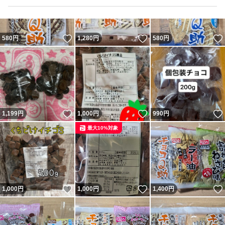
いいね！
いいね！
580
円
1,280
円
580
円
いいね！
いいね！
1,199
円
1,000
円
990
円
最大10%対象
いいね！
いいね！
1,000
円
1,000
円
1,400
円