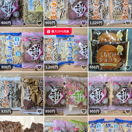
いいね！
いいね！
900
円
900
円
1,020
円
最大10%対象
いいね！
いいね！
900
円
1,200
円
650
円
いいね！
いいね！
935
円
850
円
900
円