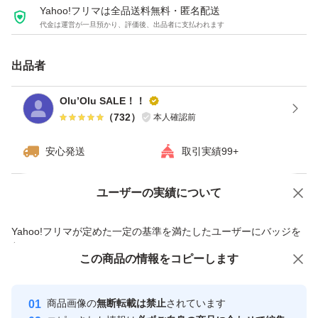
Yahoo!フリマは全品送料無料・匿名配送
代金は運営が一旦預かり、評価後、出品者に支払われます
出品者
Olu’Olu SALE！！
（
732
）
本人確認前
安心発送
取引実績99+
ユーザーの実績について
価格の相談
商品への質問
商品への質問からの値下げ交渉、不適切なカテゴリ変更依頼は禁止です
Yahoo!フリマが定めた一定の基準を満たしたユーザーにバッジを
付与しています
この商品をみている人にオススメ
この商品の情報をコピーします
安心取引出品者
最大10%対象
最大10%対象
Yahoo!フリマの基準をクリアした安
安心取引出品者
商品画像の
無断転載は禁止
されています
心・安全なユーザーです