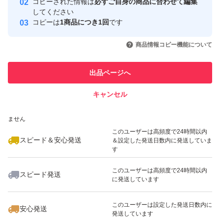
コピーされた情報は
必ずご自身の商品に合わせて編集
取引実績
してください
コピーは
1商品につき1回
です
このユーザーはYahoo!フリマの取
取引実績◯+
いいね！
いいね！
1,350
円
760
円
1,350
円
引を完了させた実績があります
商品情報コピー機能について
最大10%対象
このユーザーは他フリマサービス
他フリマ実績◯+
出品ページへ
での取引実績があります
キャンセル
スピード&安心発送
いいね！
いいね！
1,180
※このバッジは実績に基づく表示であり、発送を保証しているものではあり
円
1,280
円
1,200
円
ません
このユーザーは高頻度で24時間以内
スピード＆安心発送
＆設定した発送日数内に発送していま
す
このユーザーは高頻度で24時間以内
スピード発送
に発送しています
いいね！
いいね！
900
円
820
円
1,040
円
このユーザーは設定した発送日数内に
安心発送
発送しています