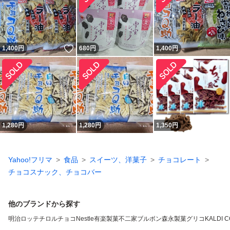
いいね！
1,400
円
680
円
1,400
円
1,280
円
1,280
円
1,350
円
Yahoo!フリマ
食品
スイーツ、洋菓子
チョコレート
チョコスナック、チョコバー
他のブランドから探す
明治
ロッテ
チロルチョコ
Nestle
有楽製菓
不二家
ブルボン
森永製菓
グリコ
KALDI 