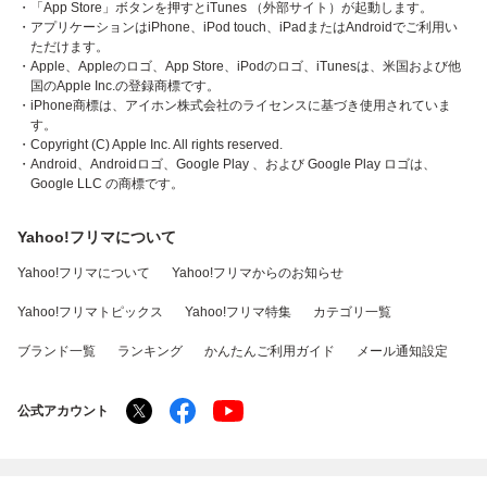
・「App Store」ボタンを押すとiTunes （外部サイト）が起動します。
・アプリケーションはiPhone、iPod touch、iPadまたはAndroidでご利用い
ただけます。
・Apple、Appleのロゴ、App Store、iPodのロゴ、iTunesは、米国および他
国のApple Inc.の登録商標です。
・iPhone商標は、アイホン株式会社のライセンスに基づき使用されていま
す。
・Copyright (C) Apple Inc. All rights reserved.
・Android、Androidロゴ、Google Play 、および Google Play ロゴは、
Google LLC の商標です。
Yahoo!フリマについて
Yahoo!フリマについて
Yahoo!フリマからのお知らせ
Yahoo!フリマトピックス
Yahoo!フリマ特集
カテゴリ一覧
ブランド一覧
ランキング
かんたんご利用ガイド
メール通知設定
公式アカウント