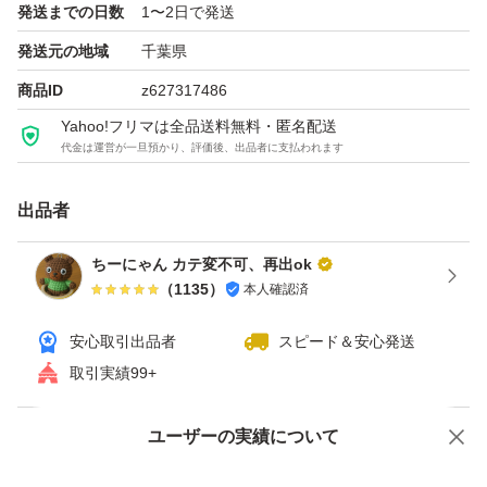
発送までの日数
1〜2日で発送
新品未開封ですが自宅保管品です。ご理解の上ご購入くだ
発送元の地域
千葉県
さい。
商品ID
z627317486
Yahoo!フリマは全品送料無料・匿名配送
お値下げは交渉はお受けできません。
代金は運営が一旦預かり、評価後、出品者に支払われます
即購入歓迎です。
出品者
ちーにゃん カテ変不可、再出ok
《注意事項》
（
1135
）
本人確認済
輸送中の破損には対応できませんので予めご了承願いま
す。
安心取引出品者
スピード＆安心発送
取引実績99+
よろしくお願いいたします(*^^*)
ユーザーの実績について
価格の相談
商品への質問
商品への質問からの値下げ交渉、不適切なカテゴリ変更依頼は禁止です