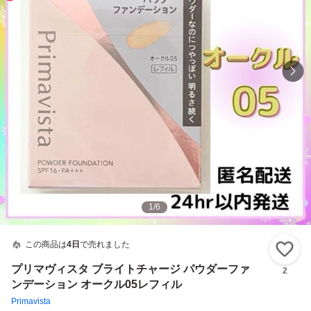
1
/
6
この商品は
4日
で売れました
い
プリマヴィスタ ブライトチャージ パウダーファ
2
ンデーション オークル05レフィル
Primavista