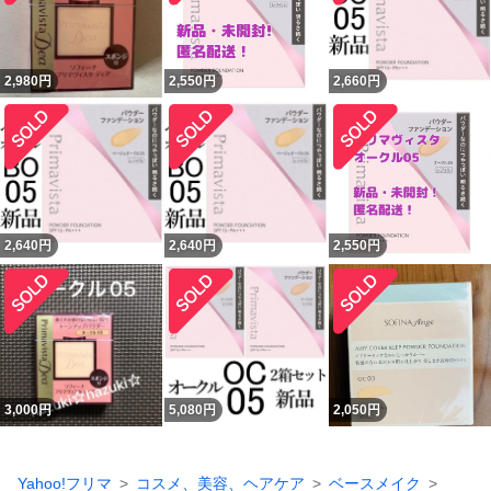
2,980
円
2,550
円
2,660
円
2,640
円
2,640
円
2,550
円
3,000
円
5,080
円
2,050
円
Yahoo!フリマ
コスメ、美容、ヘアケア
ベースメイク