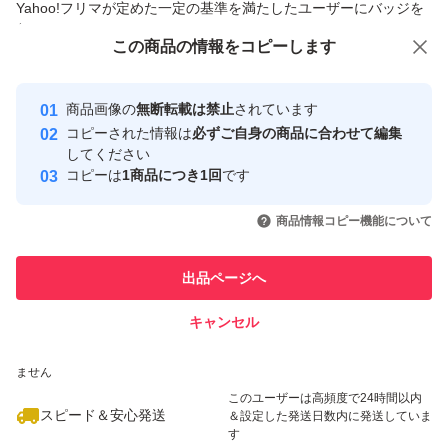
Yahoo!フリマが定めた一定の基準を満たしたユーザーにバッジを
付与しています
この商品をみている人にオススメ
この商品の情報をコピーします
安心取引出品者
最大10%対象
最大10%対象
最大10%対象
Yahoo!フリマの基準をクリアした安
安心取引出品者
商品画像の
無断転載は禁止
されています
心・安全なユーザーです
コピーされた情報は
必ずご自身の商品に合わせて編集
取引実績
してください
コピーは
1商品につき1回
です
このユーザーはYahoo!フリマの取
取引実績◯+
いいね！
いいね！
2,550
円
2,550
円
2,550
円
引を完了させた実績があります
商品情報コピー機能について
このユーザーは他フリマサービス
他フリマ実績◯+
出品ページへ
での取引実績があります
キャンセル
スピード&安心発送
いいね！
いいね！
2,550
※このバッジは実績に基づく表示であり、発送を保証しているものではあり
円
2,660
円
2,620
円
ません
最大10%対象
このユーザーは高頻度で24時間以内
スピード＆安心発送
＆設定した発送日数内に発送していま
す