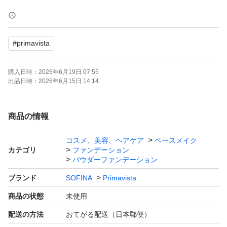
＜商品詳細＞
プリマヴィスタ ブライトチャージ
#
primavista
パウダーファンデーション
オークル05
購入日時：
2026年6月19日 07:55
レフィル スポンジ付き
出品日時：
2026年6月15日 14:14
新品未開封
購入時期：2026年6月
商品の情報
コスメ、美容、ヘアケア
ベースメイク
＜梱包・発送方法＞
カテゴリ
ファンデーション
商品はプチプチで包み、ゆうパケットポストminiで発送い
パウダーファンデーション
たします。匿名配送、追跡ありで安心です♪
ブランド
SOFINA
Primavista
商品の状態
未使用
ポスト投函のため時間指定はできません。
配送の方法
おてがる配送（日本郵便）