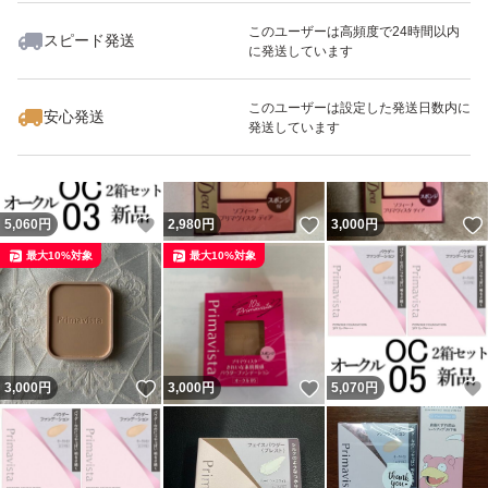
このユーザーは高頻度で24時間以内
スピード発送
に発送しています
いいね！
いいね！
2,300
円
2,640
円
2,600
円
最大10%対象
このユーザーは設定した発送日数内に
安心発送
発送しています
いいね！
いいね！
5,060
円
2,980
円
3,000
円
最大10%対象
最大10%対象
いいね！
いいね！
3,000
円
3,000
円
5,070
円