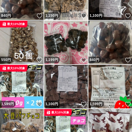
いいね！
いいね！
840
円
1,150
円
1,100
円
最大10%対象
いいね！
いいね！
550
円
1,199
円
840
円
最大10%対象
いいね！
いいね！
1,599
円
1,100
円
1,599
円
最大10%対象