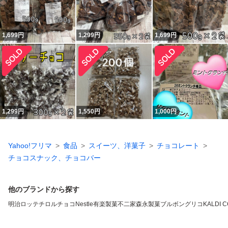
1,699
円
1,299
円
1,699
円
1,299
円
1,550
円
1,000
円
Yahoo!フリマ
食品
スイーツ、洋菓子
チョコレート
チョコスナック、チョコバー
他のブランドから探す
明治
ロッテ
チロルチョコ
Nestle
有楽製菓
不二家
森永製菓
ブルボン
グリコ
KALDI 