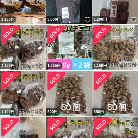
いいね！
いいね！
1,180
円
3,000
円
1,299
円
1,199
円
1,555
円
1,150
円
1,199
円
500
円
550
円