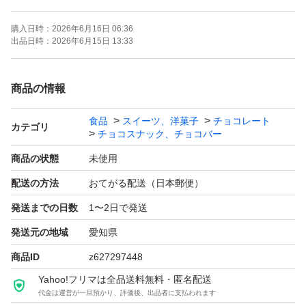
宜しくお願い致しますm(_ _)m
購入日時：
2026年6月16日 06:36
出品日時：
2026年6月15日 13:33
賞味期限→２０２６年１１月１１日
商品の情報
ロピニア、アウトレット品の
食品
スイーツ、洋菓子
チョコレート
小粒タイプの準麦チョコ
カテゴリ
チョコスナック、チョコバー
で御座います〜♪()♪
商品の状態
未使用
配送の方法
おてがる配送（日本郵便）
あんまり、美味しそうなので、
発送までの日数
1〜2日で発送
沢山、買ってしまいました
発送元の地域
愛知県
お子様も食べやす〜い、
商品ID
z627297448
小粒なんですよぉ〜(o^^o)
Yahoo!フリマは全品送料無料・匿名配送
代金は運営が一旦預かり、評価後、出品者に支払われます