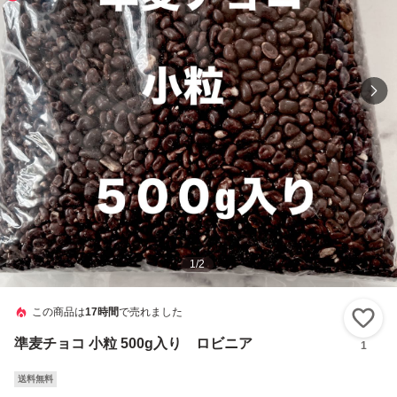
1
/
2
この商品は
17時間
で売れました
い
準麦チョコ 小粒 500g入り ロビニア
1
送料無料