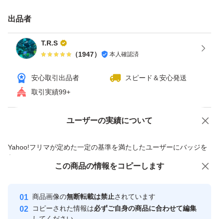
食欲ない時も、牛乳かけて食べたら
出品者
とっても美味しいのよぉ〜
T.R.S
（
1947
）
本人確認済
お菓子作りのトッピングにも、
ケーキ作りして、上からパラパラしたら、
安心取引出品者
スピード＆安心発送
とっても美味しかったです〜
取引実績99+
宜しかったら、
ユーザーの実績について
価格の相談
商品への質問
ご賞味下さいませ〜
商品への質問からの値下げ交渉、不適切なカテゴリ変更依頼は禁止です
Yahoo!フリマが定めた一定の基準を満たしたユーザーにバッジを
付与しています
どうぞ、宜しくお願い致します
この商品をみている人にオススメ
この商品の情報をコピーします
安心取引出品者
m(_ _)m
最大10%対象
最大10%対象
最大10%対象
Yahoo!フリマの基準をクリアした安
安心取引出品者
商品画像の
無断転載は禁止
されています
心・安全なユーザーです
コピーされた情報は
必ずご自身の商品に合わせて編集
※ゆうパケットポストでの
取引実績
してください