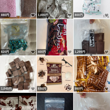
いいね！
いいね！
880
円
1,000
円
800
円
いいね！
いいね！
820
円
400
円
1,299
円
いいね！
いいね！
1,040
円
888
円
980
円