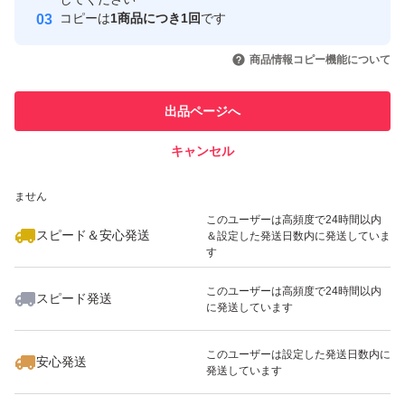
発送で御座います！
コピーは
1商品につき1回
です
このユーザーはYahoo!フリマの取
取引実績◯+
いいね！
いいね！
1,299
円
1,599
円
1,699
円
包装を整えて、二重包装で、
引を完了させた実績があります
商品情報コピー機能について
最大10%対象
最大10%対象
最大10%対象
発送させて下さいませ〜♪
このユーザーは他フリマサービス
他フリマ実績◯+
出品ページへ
での取引実績があります
小粒ですが、パンパンのお品物
キャンセル
スピード&安心発送
なので、プチプチ袋発送は、
いいね！
いいね！
1,250
※このバッジは実績に基づく表示であり、発送を保証しているものではあり
円
1,599
円
1,599
円
出来ないので、防水袋で、
ません
最大10%対象
最大10%対象
最大10%対象
発送致しますね♪
このユーザーは高頻度で24時間以内
スピード＆安心発送
＆設定した発送日数内に発送していま
す
ご理解頂ける方、
このユーザーは高頻度で24時間以内
スピード発送
ご購入宜しくお願い致します！
に発送しています
いいね！
いいね！
1,199
円
1,599
円
1,699
円
最大10%対象
このユーザーは設定した発送日数内に
安心発送
発送しています