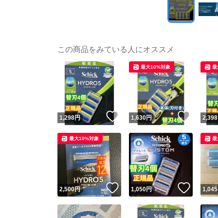
この商品をみている人にオススメ
最大10%対象
最
いいね！
いいね
1,298
円
1,630
円
2,398
最大10%対象
最
いいね！
いいね
2,500
円
1,050
円
1,045