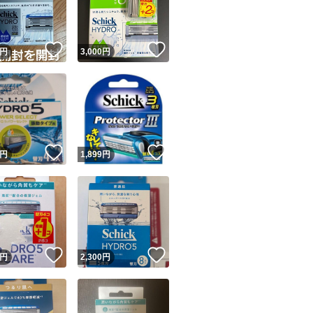
商品情報コピー機
リマ実績◯+
このユーザーは他フリマサービスでの取引実績があります
！
いいね！
いいね！
円
3,000
円
出品ページへ
&安心発送
キャンセル
ジは実績に基づく表示であり、発送を保証しているものではありません
このユーザーは高頻度で24時間以内＆設定した発送日数内に
ード＆安心発送
ます
！
いいね！
いいね！
円
1,899
円
ード発送
このユーザーは高頻度で24時間以内に発送しています
発送
このユーザーは設定した発送日数内に発送しています
！
いいね！
いいね！
円
2,300
円