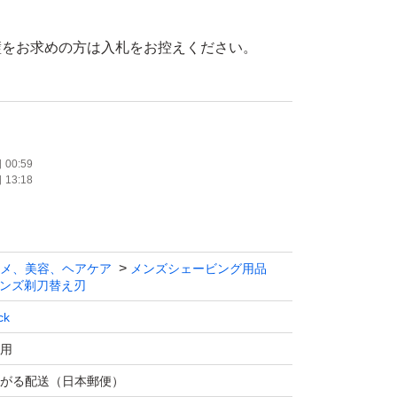
璧をお求めの方は入札をお控えください。
け付けません。
だいても返信しません。
00:59
13:18
メ、美容、ヘアケア
メンズシェービング用品
ンズ剃刀替え刃
ck
用
がる配送（日本郵便）