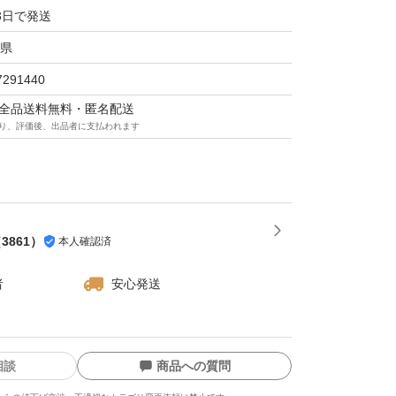
3日で発送
県
7291440
マは全品送料無料・匿名配送
り、評価後、出品者に支払われます
（
3861
）
本人確認済
者
安心発送
相談
商品への質問