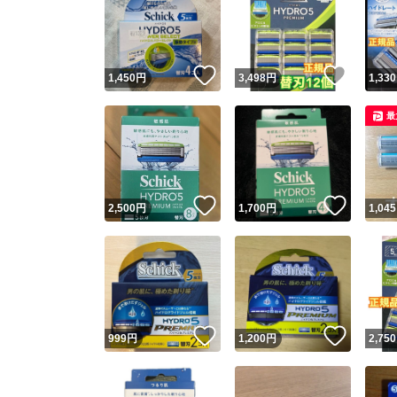
いいね！
いいね
1,450
円
3,498
円
1,330
最
いいね！
いいね
2,500
円
1,700
円
1,045
いいね！
いいね
999
円
1,200
円
2,750