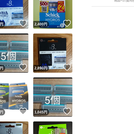
商品への質問
！
いいね！
いいね！
円
2,400
円
ユーザーの実績について
！
いいね！
いいね！
円
2,890
円
o!フリマが定めた一定の基準を満たしたユーザーにバッジを付与しています
出品者
この商品の情報をコピーします
取引出品者
Yahoo!フリマの基準をクリアした安心・安全なユーザーです
！
いいね！
いいね！
商品画像の
無断転載は禁止
されています
円
1,045
円
コピーされた情報は
必ずご自身の商品に合わせて編集
してください
コピーは
1商品につき1回
です
実績◯+
このユーザーはYahoo!フリマの取引を完了させた実績があり