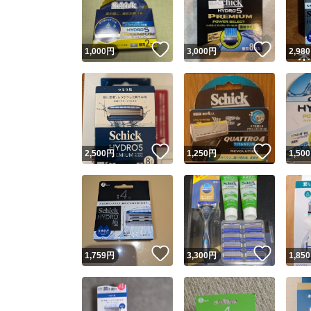
他フ
いいね！
いいね
1,000
円
3,000
円
2,980
スピード
※このバッ
スピ
いいね！
いいね
2,500
円
1,250
円
1,500
スピ
安心
いいね！
いいね
1,759
円
3,300
円
1,850