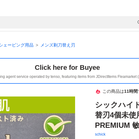
シェービング用品
メンズ剃刀替え刃
Click here for Buyee
ing agent service operated by tenso, featuring items from JDirectItems Fleamarket 
この商品は
11時間
シックハイド
替刃4個未使用 
PREMIUM 
schick