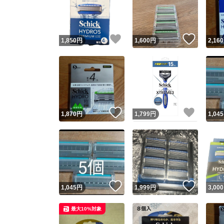
いいね！
いいね
1,850
円
1,600
円
2,160
いいね！
いいね
1,870
円
1,799
円
1,045
Yaho
安心取引
安心
いいね！
いいね
1,045
円
1,999
円
3,000
取引実績
最大10%対象
取引