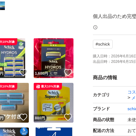
個人出品のため完
お値引きなどは受
大10%対象
#
schick
値引き相談をいた
購入日時：
2026年6月16日 
出品日時：
2026年6月15日 
#シックハイドロ
！
いいね！
いいね！
円
1,600
円
#敏感肌
商品の情報
#替刃
大10%対象
最大10%対象
コス
#Schick HYDRO5
カテゴリ
メ
#髭剃り
ブランド
schi
#カミソリ
！
いいね！
いいね！
円
880
円
商品の状態
未使
配送の方法
おて