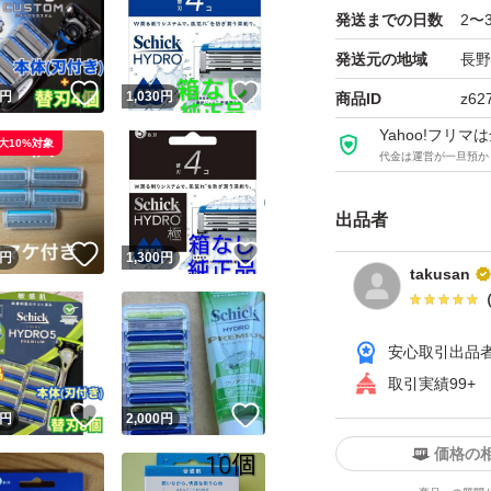
発送までの日数
2〜
発送元の地域
長野
！
いいね！
いいね！
円
1,030
円
商品ID
z62
Yahoo!フリ
大10%対象
代金は運営が一旦預か
出品者
！
いいね！
いいね！
円
1,300
円
takusan
安心取引出品
取引実績99+
！
いいね！
いいね！
円
2,000
円
価格の