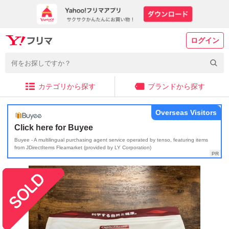
ログイン
カテゴリから探す
ブランドから探す
Overseas Visitors
Click here for Buyee
Buyee - A multilingual purchasing agent service operated by tenso, featuring items
from JDirectItems Fleamarket (provided by LY Corporation)