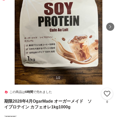
1
/
2
この商品は
6時間
で売れました
い
期限2028年4月OgarMade オーガーメイド ソ
0
イプロテイン カフェオレ1kg1000g