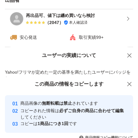
出品者
再出品可、値下は纏め買いなら検討
（
2047
）
本人確認済
安心発送
取引実績99+
ユーザーの実績について
価格の相談
商品への質問
商品への質問からの値下げ交渉、不適切なカテゴリ変更依頼は禁止です
Yahoo!フリマが定めた一定の基準を満たしたユーザーにバッジを
付与しています
この商品をみている人にオススメ
この商品の情報をコピーします
安心取引出品者
最大10%対象
最大10%対象
最大10%対象
Yahoo!フリマの基準をクリアした安
安心取引出品者
商品画像の
無断転載は禁止
されています
心・安全なユーザーです
コピーされた情報は
必ずご自身の商品に合わせて編集
取引実績
してください
コピーは
1商品につき1回
です
このユーザーはYahoo!フリマの取
取引実績◯+
いいね！
いいね！
2,199
円
1,599
円
2,199
円
引を完了させた実績があります
商品情報コピー機能について