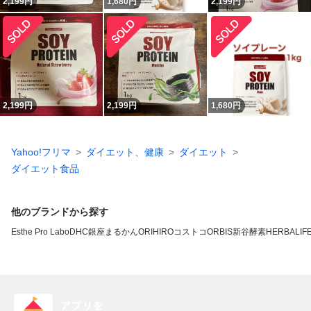
2,199
円
1,680
円
2,199
円
2,199
円
2,199
円
1,680
円
Yahoo!フリマ
ダイエット、健康
ダイエット
ダイエット食品
他のブランドから探す
Esthe Pro Labo
DHC
銀座まるかん
ORIHIRO
コストコ
ORBIS
新谷酵素
HERBALIFE