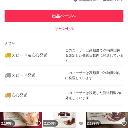
最大10%対象
最大10%対象
最大10%対象
このユーザーは他フリマサービス
他フリマ実績◯+
出品ページへ
での取引実績があります
キャンセル
スピード&安心発送
いいね！
いいね！
1,599
※このバッジは実績に基づく表示であり、発送を保証しているものではあり
円
2,250
円
2,199
円
ません
最大10%対象
最大10%対象
このユーザーは高頻度で24時間以内
スピード＆安心発送
＆設定した発送日数内に発送していま
す
このユーザーは高頻度で24時間以内
スピード発送
に発送しています
いいね！
いいね！
2,199
円
1,599
円
2,199
円
最大10%対象
このユーザーは設定した発送日数内に
安心発送
発送しています
いいね！
いいね！
2,199
円
2,250
円
2,199
円