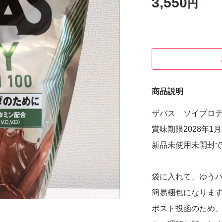
3,550
円
商品説明
ザバス ソイプロテイン
賞味期限2028年1月
新品未使用未開封
袋に入れて、ゆう
簡易梱包になりま
ポスト投函のため