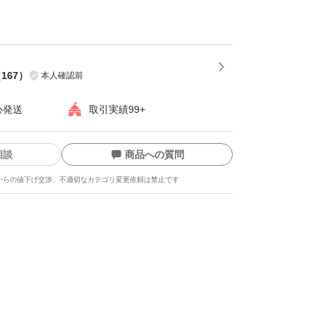
（
167
）
本人確認前
心発送
取引実績99+
相談
商品への質問
からの値下げ交渉、不適切なカテゴリ変更依頼は禁止です