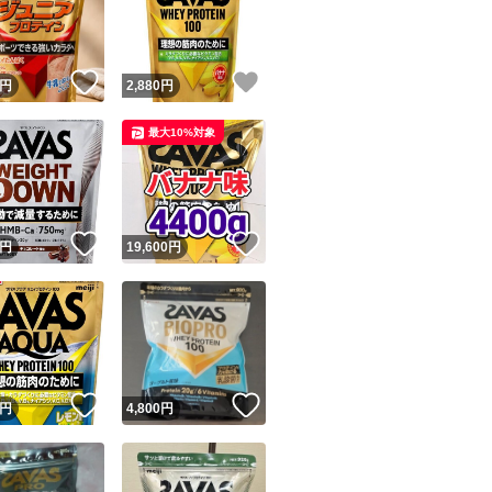
！
いいね！
いいね！
円
2,880
円
最大10%対象
ユーザーの実績について
！
いいね！
いいね！
円
19,600
円
o!フリマが定めた一定の基準を満たしたユーザーにバッジを付与しています
出品者
この商品の情報をコピーします
取引出品者
Yahoo!フリマの基準をクリアした安心・安全なユーザーです
！
いいね！
いいね！
商品画像の
無断転載は禁止
されています
円
4,800
円
コピーされた情報は
必ずご自身の商品に合わせて編集
してください
コピーは
1商品につき1回
です
実績◯+
このユーザーはYahoo!フリマの取引を完了させた実績があり