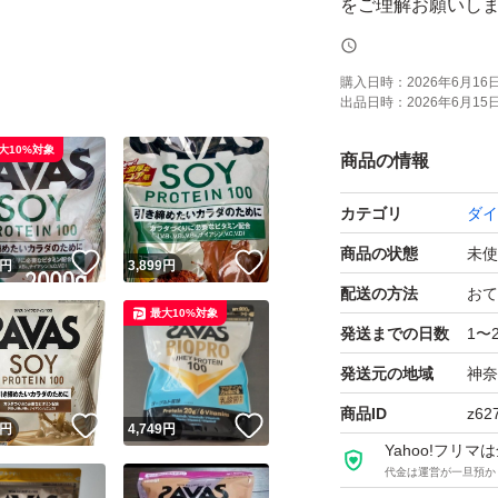
をご理解お願いし
購入日時：
2026年6月16日 
出品日時：
2026年6月15日 
大10%対象
商品の情報
カテゴリ
ダイ
商品の状態
未使
！
いいね！
いいね！
円
3,899
円
配送の方法
おて
最大10%対象
発送までの日数
1〜
発送元の地域
神奈
商品ID
z62
！
いいね！
いいね！
円
4,749
円
Yahoo!フリ
代金は運営が一旦預か