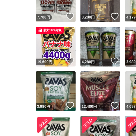
いいね！
いいね
7,700
円
3,200
円
4,179
最大10%対象
いいね！
いいね
19,600
円
4,280
円
3,980
いいね！
いいね
3,980
円
12,480
円
4,098