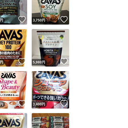
商品情報コピー機
リマ実績◯+
このユーザーは他フリマサービスでの取引実績があります
！
いいね！
いいね！
円
3,750
円
出品ページへ
&安心発送
キャンセル
ジは実績に基づく表示であり、発送を保証しているものではありません
このユーザーは高頻度で24時間以内＆設定した発送日数内に
ード＆安心発送
ます
！
いいね！
いいね！
円
5,980
円
ード発送
このユーザーは高頻度で24時間以内に発送しています
発送
このユーザーは設定した発送日数内に発送しています
！
いいね！
いいね！
円
3,400
円