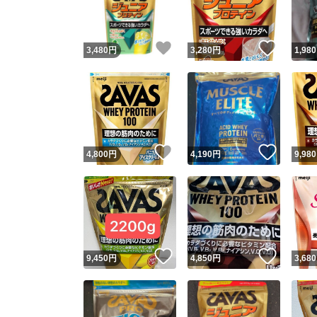
他フ
いいね！
いいね
3,480
円
3,280
円
1,980
スピード
※このバッ
スピ
いいね！
いいね
4,800
円
4,190
円
9,980
スピ
安心
いいね！
いいね
9,450
円
4,850
円
3,680