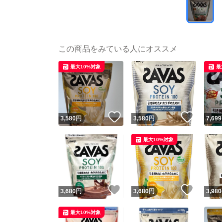
この商品をみている人にオススメ
最大10%対象
最
いいね！
いいね
3,580
円
3,580
円
7,699
最大10%対象
いいね！
いいね
3,680
円
3,680
円
3,980
最大10%対象