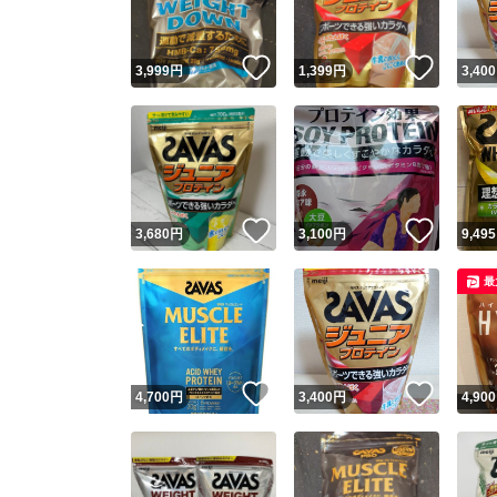
いいね！
いいね
3,999
円
1,399
円
3,400
いいね！
いいね
3,680
円
3,100
円
9,495
最
いいね！
いいね
4,700
円
3,400
円
4,900