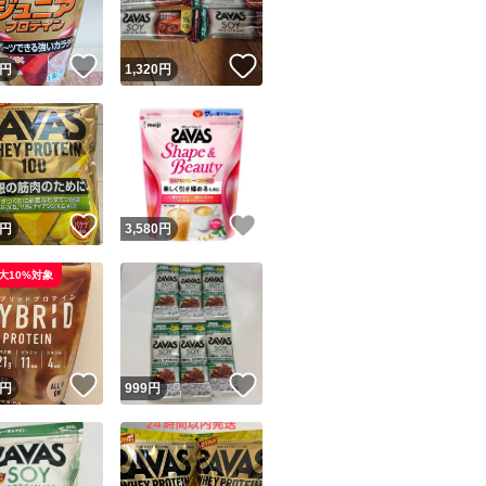
！
いいね！
いいね！
円
1,320
円
！
いいね！
いいね！
円
3,580
円
大10%対象
！
いいね！
いいね！
円
999
円