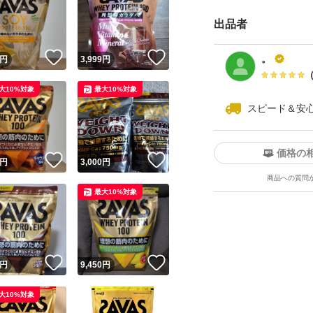
出品者
！
いいね！
いいね！
。
円
3,999
円
大10%対象
最大10%対象
スピード＆安
価格の
！
いいね！
いいね！
円
3,000
円
商品への質問
最大10%対象
！
いいね！
いいね！
円
9,450
円
大10%対象