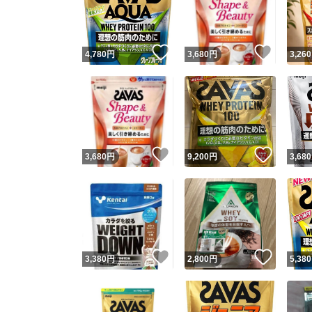
いいね！
いいね
4,780
円
3,680
円
3,260
いいね！
いいね
3,680
円
9,200
円
3,680
Yaho
安心取引
安心
いいね！
いいね
3,380
円
2,800
円
5,380
取引実績
取引