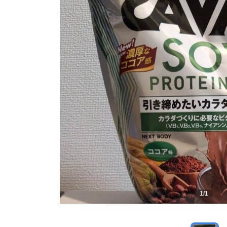
1
/
1