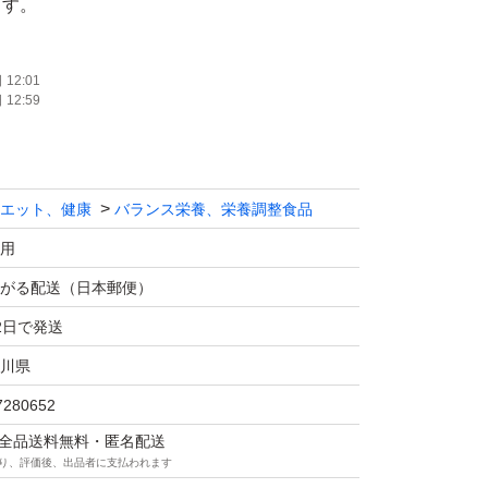
ます。
12:01
12:59
エット、健康
バランス栄養、栄養調整食品
用
がる配送（日本郵便）
2日で発送
川県
7280652
マは全品送料無料・匿名配送
り、評価後、出品者に支払われます