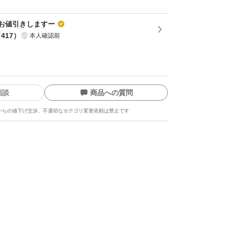
たします。
お値引きしますー
しくお願いします。
（
417
）
本人確認前
相談
商品への質問
からの値下げ交渉、不適切なカテゴリ変更依頼は禁止です
コメントよろしくお願いいたします。