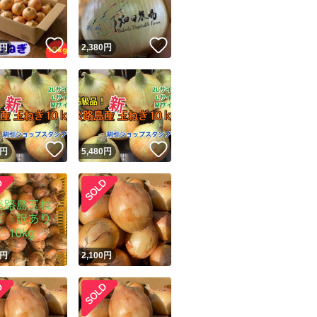
！
いいね！
いいね！
円
2,380
円
！
いいね！
いいね！
円
5,480
円
円
2,100
円