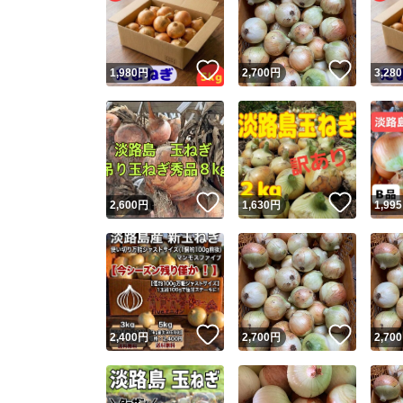
いいね！
いいね
1,980
円
2,700
円
3,280
いいね！
いいね
2,600
円
1,630
円
1,995
Yaho
安心取引
安心
いいね！
いいね
2,400
円
2,700
円
2,700
取引実績
取引