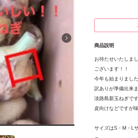
商品説明
お待たせいたしま
ございます！！
今年も始まりまし
訳ありが準備出来
淡路島新玉ねぎで
皮向けなどですが
サイズはS・M・L
玉ねぎ品種は、タ