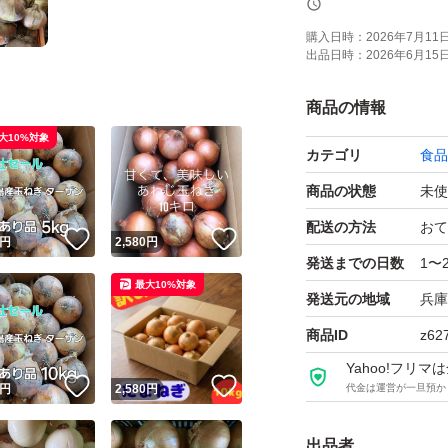
淡路島の玉ねぎな
購入日時：
2026年7月11日 
出品日時：
2026年6月15日 
いい玉ねぎです！
商品の情報
10キロのダンボー
大10%対象
カテゴリ
食品
他でも出品してお
出荷終了次第取り
商品の状態
未使
ご了承ください！
配送の方法
おて
！
いいね！
いいね！
円
2,580
円
○送料込み、全国一
発送までの日数
1〜
最大10%対象
淡路島の玉ねぎの
発送元の地域
兵庫
商品ID
z62
神経質な方や完璧
Yahoo!フリ
完璧を求める方は
！
いいね！
いいね！
円
2,580
円
代金は運営が一旦預か
検討ください。
出品者
今年も安さ、美味