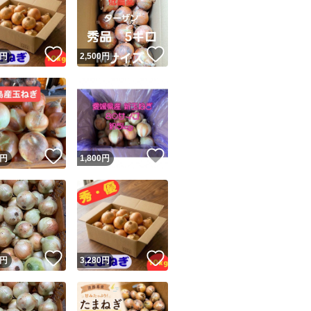
！
いいね！
いいね！
円
2,500
円
ユーザーの実績について
！
いいね！
いいね！
円
1,800
円
o!フリマが定めた一定の基準を満たしたユーザーにバッジを付与しています
出品者
この商品の情報をコピーします
取引出品者
Yahoo!フリマの基準をクリアした安心・安全なユーザーです
！
いいね！
いいね！
商品画像の
無断転載は禁止
されています
円
3,280
円
コピーされた情報は
必ずご自身の商品に合わせて編集
してください
コピーは
1商品につき1回
です
実績◯+
このユーザーはYahoo!フリマの取引を完了させた実績があり