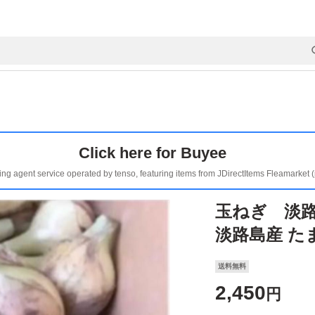
Click here for Buyee
ing agent service operated by tenso, featuring items from JDirectItems Fleamarket 
玉ねぎ 淡路
淡路島産 た
送料無料
2,450
円