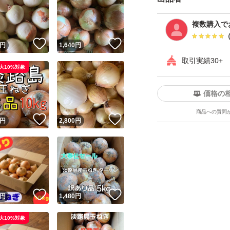
よろしくお願いい
複数購入で
ご理解のほどよろ
！
いいね！
いいね！
円
1,640
円
淡路島
取引実績30+
玉ねぎ
大10%対象
農家直送
価格の
訳あり
商品への質問
わけあり
！
いいね！
いいね！
円
2,800
円
ご不明点があれば
量10キロ
！
いいね！
いいね！
円
1,480
円
種類玉ねぎ
特徴農家直送
大10%対象