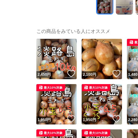
この商品をみている人にオススメ
最
いいね！
いいね
2,450
円
2,100
円
1,480
最大10%対象
最大10%対象
いいね！
いいね
1,950
円
1,950
円
2,280
最大10%対象
最大10%対象