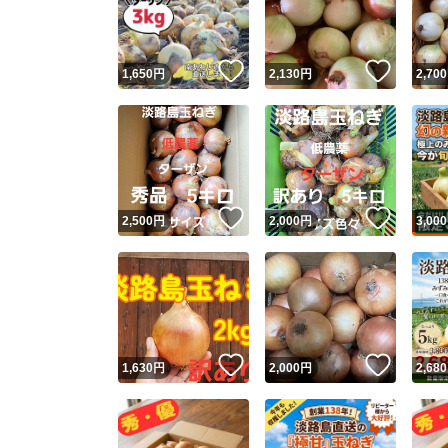
他フ
いいね！
いいね
1,650
円
2,130
円
2,700
スピード
※このバッ
スピ
いいね！
いいね
2,500
円
2,000
円
3,000
スピ
安心
いいね！
いいね
1,630
円
2,000
円
2,680