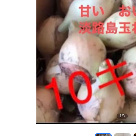
1
/
3