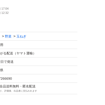
ので、甘さは、甘いの間違いなしです。健康に
17:04
12:32
カレーやシチューに適してます！
ルにたっぷりお入れします！
野菜
玉ねぎ
ります。
消しさせていただきます。
用
がる配送（ヤマト運輸）
律での料金です。
2日で発送
箱に入れて発送させていただきます！
県
7266690
な商品を求めの方は、ご遠慮下さい。
マは全品送料無料・匿名配送
、訳ありではない商品をご用意しています。ご
り、評価後、出品者に支払われます
しさ負けずに頑張ります。