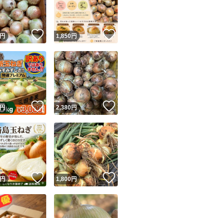
商品情報コピー機
リマ実績◯+
このユーザーは他フリマサービスでの取引実績があります
！
いいね！
いいね！
円
1,850
円
出品ページへ
&安心発送
キャンセル
ジは実績に基づく表示であり、発送を保証しているものではありません
このユーザーは高頻度で24時間以内＆設定した発送日数内に
ード＆安心発送
ます
！
いいね！
いいね！
円
2,380
円
ード発送
このユーザーは高頻度で24時間以内に発送しています
発送
このユーザーは設定した発送日数内に発送しています
！
いいね！
いいね！
円
1,800
円