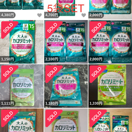
いいね！
いいね！
4,380
円
4,700
円
2,000
円
1,150
円
2,100
円
2,000
円
1,111
円
1,180
円
1,330
円