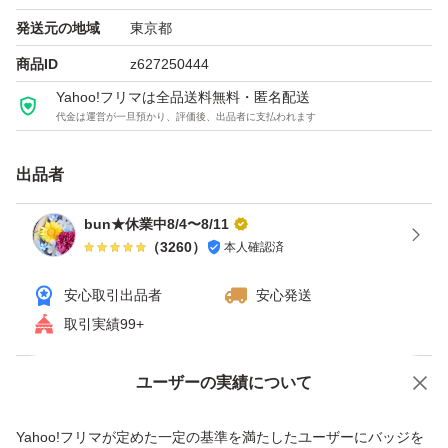
発送元の地域
東京都
○+●
商品ID
z627250444
Yahoo!フリマは全品送料無料・匿名配送
代金は運営が一旦預かり、評価後、出品者に支払われます
【対応日時】
(発送、メッセ、返信etc.)
出品者
★平日13-17時
→会議の合間のみ
bun★休業中8/4〜8/11
（
3260
）
本人確認済
★土日祝は休業
安心取引出品者
安心発送
→出品のみ
取引実績99+
★即レス
ユーザーの実績について
価格の相談
商品への質問
こまめなやり取りを
商品への質問からの値下げ交渉、不適切なカテゴリ変更依頼は禁止です
Yahoo!フリマが定めた一定の基準を満たしたユーザーにバッジを
ご希望の方は他で！