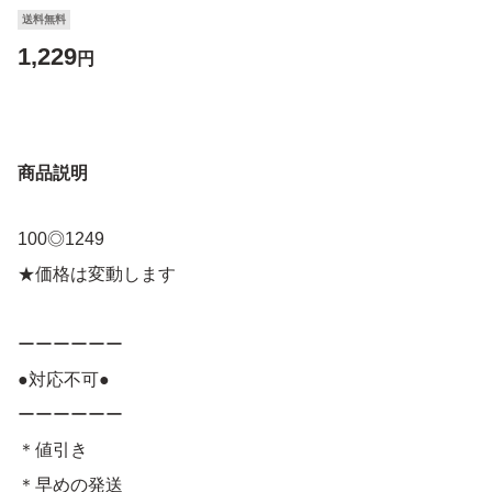
送料無料
1,229
円
商品説明
100◎1249
★価格は変動します
ーーーーーー
●対応不可●
ーーーーーー
＊値引き
＊早めの発送