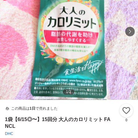
1
/
2
この商品は
1日
で売れました
い
1袋【6/15◎〜】15回分 大人のカロリミット FA
0
NCL
DHC