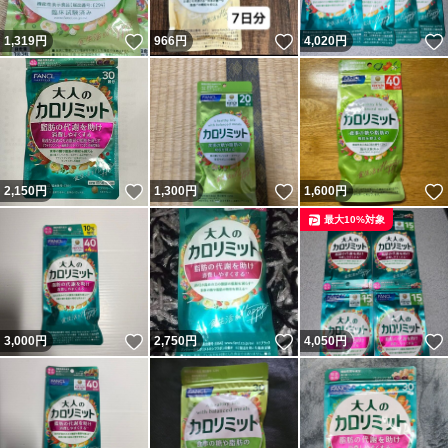
いいね！
いいね！
1,319
円
966
円
4,020
円
上記、問題ない方のみ
ご検討お願いします
(*^-^*)★THANK YOU★
☆★
いいね！
いいね！
2,150
円
1,300
円
1,600
円
最大10%対象
●商品についての
ご質問は対応不可
→検索すれば出てきます
いいね！
いいね！
3,000
円
2,750
円
4,050
円
*
*