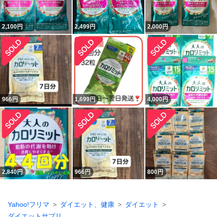
2,100
円
2,499
円
2,000
円
966
円
1,699
円
4,000
円
2,840
円
966
円
800
円
Yahoo!フリマ
ダイエット、健康
ダイエット
ダイエットサプリ