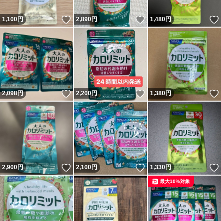
いいね！
いいね！
1,100
円
2,890
円
1,480
円
＜配送について＞
● ゆうパケットポストmini
＊このまま入れ発送
→防水ビニールや
いいね！
いいね！
2,098
円
2,200
円
1,380
円
プチプチ包装なし
★開封済だったと、返金を迫る案件が多発してるとのこと
→梱包作業は動画撮影
いいね！
いいね！
2,900
円
2,100
円
1,330
円
発送内容の記録
最大10%対象
当方は通報の上
理不尽な要求には対応しておりません