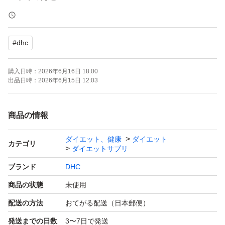
＊内容変更(おまとめ含む)
＊在庫数、出品予定
#
dhc
＊不適切なカテゴリーへの変更
(違反行為)
購入日時：
2026年6月16日 18:00
出品日時：
2026年6月15日 12:03
上記の質問、価格相談は
【ブロック】対応しております
商品の情報
→返信なし
ダイエット、健康
ダイエット
カテゴリ
ダイエットサプリ
★出品ページ未確認による
ブランド
DHC
＊トラブル防止
商品の状態
未使用
＊やり取り負担増のため
配送の方法
おてがる配送（日本郵便）
発送までの日数
3〜7日で発送
ご承知くださいませ