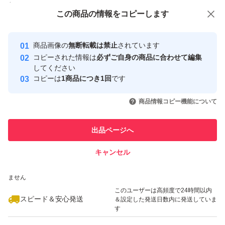
付与しています
→対応不可
この商品をみている人にオススメ
この商品の情報をコピーします
安心取引出品者
最大10%対象
最大10%対象
Yahoo!フリマの基準をクリアした安
安心取引出品者
大変恐縮ですが
商品画像の
無断転載は禁止
されています
心・安全なユーザーです
コピーされた情報は
必ずご自身の商品に合わせて編集
最低限の対応になります
取引実績
してください
コピーは
1商品につき1回
です
このユーザーはYahoo!フリマの取
取引実績◯+
○+●
いいね！
いいね！
2,890
円
1,180
円
2,239
円
引を完了させた実績があります
商品情報コピー機能について
最大10%対象
最大10%対象
最大10%対象
このユーザーは他フリマサービス
／
他フリマ実績◯+
出品ページへ
での取引実績があります
●数量違い
キャンセル
スピード&安心発送
ページあり
いいね！
いいね！
2,090
※このバッジは実績に基づく表示であり、発送を保証しているものではあり
円
1,500
円
1,330
円
(*^-^*)♪
ません
最大10%対象
最大10%対象
＼
このユーザーは高頻度で24時間以内
スピード＆安心発送
＆設定した発送日数内に発送していま
す
ーーーーー