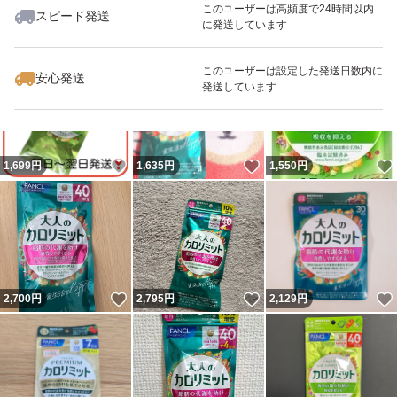
このユーザーは高頻度で24時間以内
スピード発送
★注意点★
に発送しています
いいね！
いいね！
1,900
円
1,380
円
2,678
円
ーーーーー
最大10%対象
最大10%対象
このユーザーは設定した発送日数内に
安心発送
●初期の微傷
発送しています
スレ、折れetc.
ある場合あり
いいね！
いいね！
1,699
円
1,635
円
1,550
円
＊いずれにしましても
【完璧を求める】
神経質な方は
ご購入をお控えください
いいね！
いいね！
2,700
円
2,795
円
2,129
円
●賞味期限：画像参照
☆★