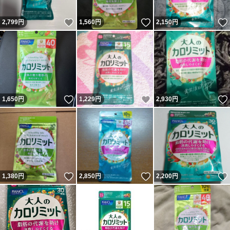
いいね！
いいね！
2,799
円
1,560
円
2,150
円
*
#FANCL
#ダイエット
#クーポン消費
いいね！
いいね！
1,650
円
1,229
円
2,930
円
#ファンケル
いいね！
いいね！
1,380
円
2,850
円
2,200
円