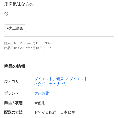
肥満気味な方の
おなかの脂肪を減らす
食事の糖・脂肪の吸収を抑える
#
大正製薬
のを助ける新習慣
購入日時：
2026年6月15日 19:42
即購入大歓迎です(^^)
出品日時：
2026年6月15日 11:36
匿名配送無料です
商品の情報
まとめてご購入可能です
ダイエット、健康
ダイエット
コメント下さい
カテゴリ
ダイエットサプリ
ブランド
大正製薬
商品の状態
未使用
配送の方法
おてがる配送（日本郵便）