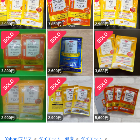
2,900
円
3,850
円
2,900
円
3,800
円
2,600
円
3,888
円
2,900
円
2,900
円
5,600
円
Yahoo!フリマ
ダイエット、健康
ダイエット