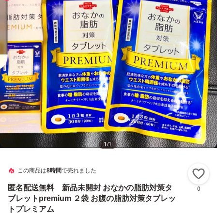
1
/
1
この商品は
8時間
で売れました
い
匿名配送無料 新品未開封 おなかの脂肪対策タ
0
ブレットpremium ２袋 お腹の脂肪対策タブレッ
トプレミアム