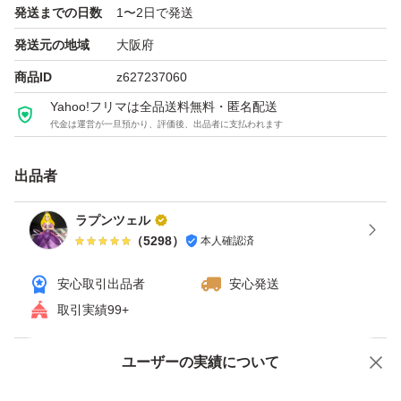
発送までの日数
1〜2日で発送
発送元の地域
大阪府
商品ID
z627237060
Yahoo!フリマは全品送料無料・匿名配送
代金は運営が一旦預かり、評価後、出品者に支払われます
出品者
ラプンツェル
（
5298
）
本人確認済
安心取引出品者
安心発送
取引実績99+
ユーザーの実績について
価格の相談
商品への質問
商品への質問からの値下げ交渉、不適切なカテゴリ変更依頼は禁止です