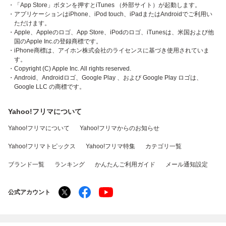
・「App Store」ボタンを押すとiTunes （外部サイト）が起動します。
・アプリケーションはiPhone、iPod touch、iPadまたはAndroidでご利用い
ただけます。
・Apple、Appleのロゴ、App Store、iPodのロゴ、iTunesは、米国および他
国のApple Inc.の登録商標です。
・iPhone商標は、アイホン株式会社のライセンスに基づき使用されていま
す。
・Copyright (C) Apple Inc. All rights reserved.
・Android、Androidロゴ、Google Play 、および Google Play ロゴは、
Google LLC の商標です。
Yahoo!フリマについて
Yahoo!フリマについて
Yahoo!フリマからのお知らせ
Yahoo!フリマトピックス
Yahoo!フリマ特集
カテゴリ一覧
ブランド一覧
ランキング
かんたんご利用ガイド
メール通知設定
公式アカウント