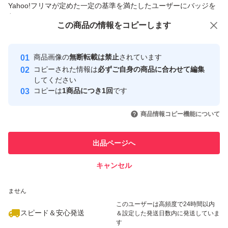
Yahoo!フリマが定めた一定の基準を満たしたユーザーにバッジを
付与しています
この商品をみている人にオススメ
この商品の情報をコピーします
安心取引出品者
最大10%対象
最大10%対象
最大10%対象
Yahoo!フリマの基準をクリアした安
安心取引出品者
商品画像の
無断転載は禁止
されています
心・安全なユーザーです
コピーされた情報は
必ずご自身の商品に合わせて編集
取引実績
してください
コピーは
1商品につき1回
です
このユーザーはYahoo!フリマの取
取引実績◯+
いいね！
いいね！
5,000
円
7,300
円
5,000
円
引を完了させた実績があります
商品情報コピー機能について
最大10%対象
このユーザーは他フリマサービス
他フリマ実績◯+
出品ページへ
での取引実績があります
キャンセル
スピード&安心発送
いいね！
いいね！
5,150
※このバッジは実績に基づく表示であり、発送を保証しているものではあり
円
5,000
円
7,500
円
ません
最大10%対象
最大10%対象
このユーザーは高頻度で24時間以内
スピード＆安心発送
＆設定した発送日数内に発送していま
す