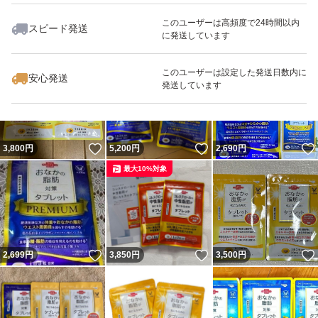
このユーザーは高頻度で24時間以内
スピード発送
に発送しています
いいね！
いいね！
2,600
円
2,650
円
2,900
円
最大10%対象
このユーザーは設定した発送日数内に
安心発送
発送しています
いいね！
いいね！
3,800
円
5,200
円
2,690
円
最大10%対象
いいね！
いいね！
2,699
円
3,850
円
3,500
円