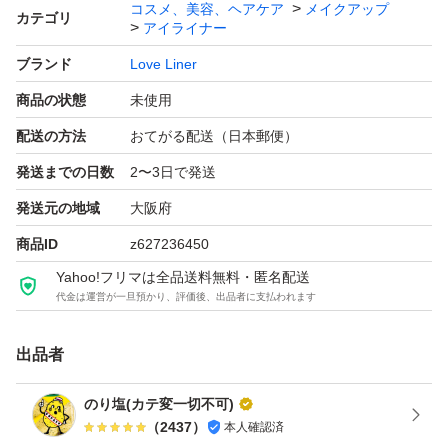
コスメ、美容、ヘアケア
メイクアップ
カテゴリ
アイライナー
ブランド
Love Liner
商品の状態
未使用
配送の方法
おてがる配送（日本郵便）
発送までの日数
2〜3日で発送
発送元の地域
大阪府
商品ID
z627236450
Yahoo!フリマは全品送料無料・匿名配送
代金は運営が一旦預かり、評価後、出品者に支払われます
出品者
のり塩(カテ変一切不可)
（
2437
）
本人確認済