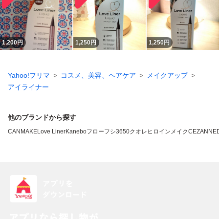
1,200
円
1,250
円
1,250
円
Yahoo!フリマ
コスメ、美容、ヘアケア
メイクアップ
アイライナー
他のブランドから探す
CANMAKE
Love Liner
Kanebo
フローフシ
3650
クオレ
ヒロインメイク
CEZANNE