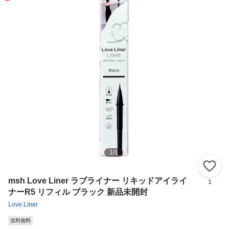
1
/
1
い
msh Love Liner ラブライナー リキッドアイライ
1
ナーR5 リフィル ブラック 新品未開封
Love Liner
送料無料