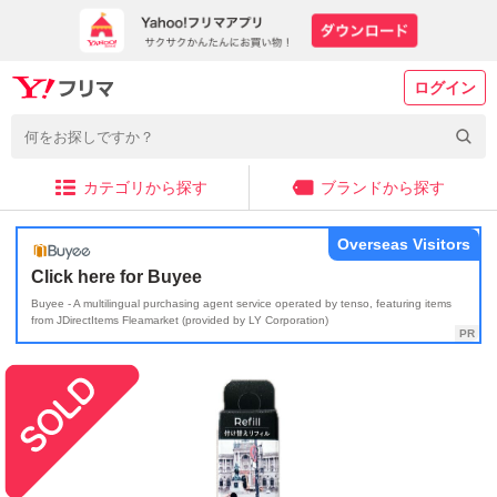
ログイン
カテゴリから探す
ブランドから探す
Overseas Visitors
Click here for Buyee
Buyee - A multilingual purchasing agent service operated by tenso, featuring items
from JDirectItems Fleamarket (provided by LY Corporation)