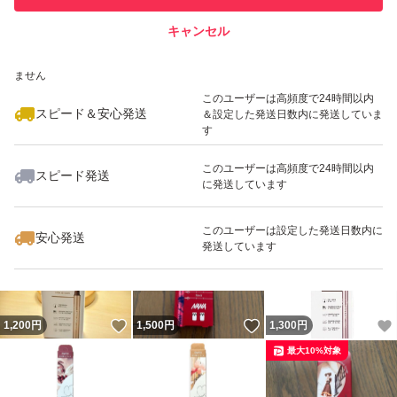
キャンセル
スピード&安心発送
いいね！
いいね！
1,290
※このバッジは実績に基づく表示であり、発送を保証しているものではあり
円
1,290
円
1,250
円
ません
最大10%対象
このユーザーは高頻度で24時間以内
スピード＆安心発送
＆設定した発送日数内に発送していま
す
このユーザーは高頻度で24時間以内
スピード発送
に発送しています
いいね！
いいね！
1,290
円
1,280
円
1,250
円
最大10%対象
最大10%対象
このユーザーは設定した発送日数内に
安心発送
発送しています
いいね！
いいね！
1,200
円
1,500
円
1,300
円
最大10%対象