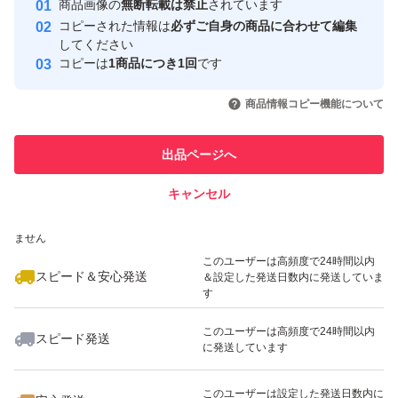
商品画像の
無断転載は禁止
されています
心・安全なユーザーです
コピーされた情報は
必ずご自身の商品に合わせて編集
取引実績
してください
コピーは
1商品につき1回
です
このユーザーはYahoo!フリマの取
取引実績◯+
いいね！
いいね！
750
円
650
円
1,400
円
引を完了させた実績があります
商品情報コピー機能について
このユーザーは他フリマサービス
他フリマ実績◯+
出品ページへ
での取引実績があります
キャンセル
スピード&安心発送
いいね！
いいね！
1,100
※このバッジは実績に基づく表示であり、発送を保証しているものではあり
円
699
円
650
円
ません
最大10%対象
このユーザーは高頻度で24時間以内
スピード＆安心発送
＆設定した発送日数内に発送していま
す
このユーザーは高頻度で24時間以内
スピード発送
に発送しています
いいね！
いいね！
700
円
699
円
980
円
このユーザーは設定した発送日数内に