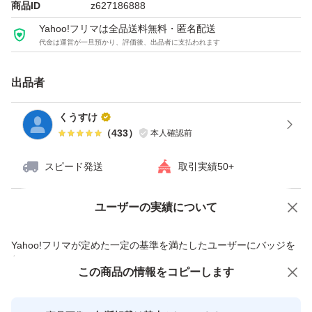
商品ID
z627186888
Yahoo!フリマは全品送料無料・匿名配送
代金は運営が一旦預かり、評価後、出品者に支払われます
出品者
くうすけ
（
433
）
本人確認前
スピード発送
取引実績50+
ユーザーの実績について
価格の相談
商品への質問
商品への質問からの値下げ交渉、不適切なカテゴリ変更依頼は禁止です
Yahoo!フリマが定めた一定の基準を満たしたユーザーにバッジを
付与しています
この商品をみている人にオススメ
この商品の情報をコピーします
安心取引出品者
Yahoo!フリマの基準をクリアした安
安心取引出品者