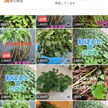
安心発送
発送しています
いいね！
いいね！
880
円
1,400
円
1,080
円
いいね！
いいね！
1,400
円
1,490
円
1,980
円
いいね！
いいね！
1,980
円
1,300
円
700
円