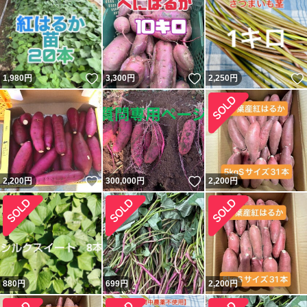
いいね！
いいね！
1,980
円
3,300
円
2,250
円
いいね！
いいね！
2,200
円
300,000
円
2,200
円
880
円
699
円
2,200
円