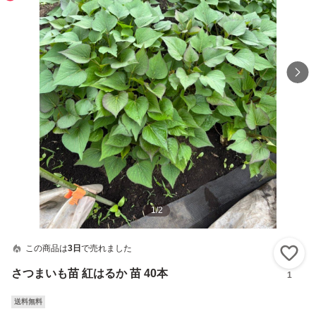
1
/
2
この商品は
3日
で売れました
い
さつまいも苗 紅はるか 苗 40本
1
送料無料