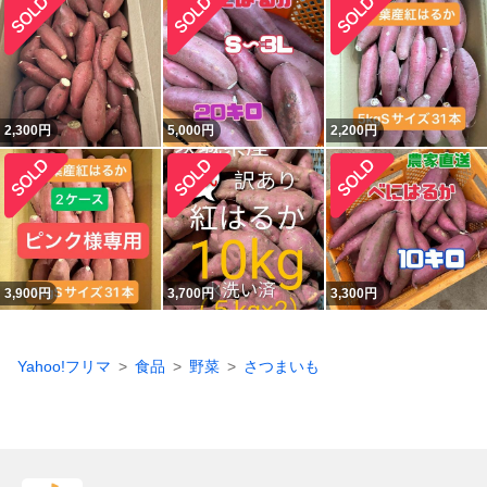
2,300
円
5,000
円
2,200
円
3,900
円
3,700
円
3,300
円
Yahoo!フリマ
食品
野菜
さつまいも