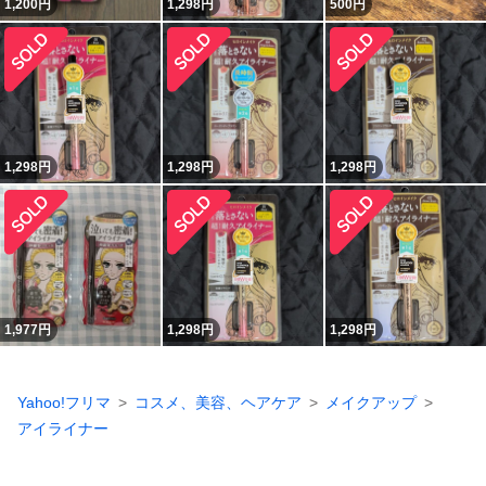
1,200
円
1,298
円
500
円
1,298
円
1,298
円
1,298
円
1,977
円
1,298
円
1,298
円
Yahoo!フリマ
コスメ、美容、ヘアケア
メイクアップ
アイライナー