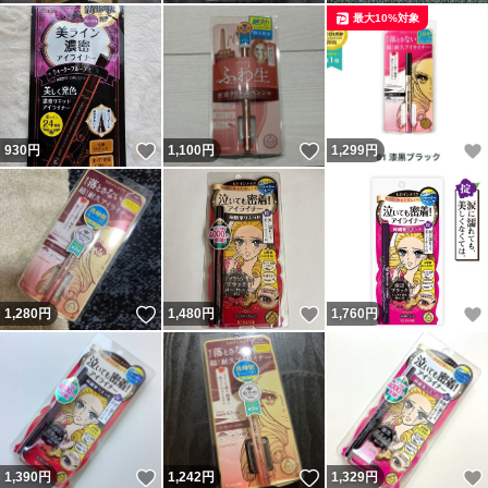
最大10%対象
いいね！
いいね！
930
円
1,100
円
1,299
円
いいね！
いいね！
1,280
円
1,480
円
1,760
円
いいね！
いいね！
1,390
円
1,242
円
1,329
円