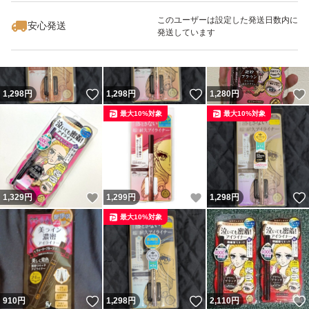
最大10%対象
最大10%対象
このユーザーは設定した発送日数内に
安心発送
発送しています
いいね！
いいね！
1,298
円
1,298
円
1,280
円
最大10%対象
最大10%対象
いいね！
いいね！
1,329
円
1,299
円
1,298
円
最大10%対象
いいね！
いいね！
910
円
1,298
円
2,110
円