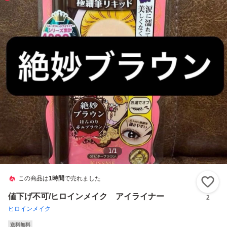
1
/
1
この商品は
1時間
で売れました
い
値下げ不可/ヒロインメイク アイライナー
2
ヒロインメイク
送料無料