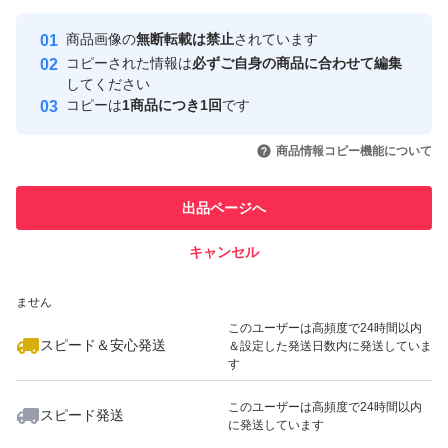
最大10%対象
最大10%対象
Yahoo!フリマの基準をクリアした安
安心取引出品者
商品画像の
無断転載は禁止
されています
心・安全なユーザーです
コピーされた情報は
必ずご自身の商品に合わせて編集
取引実績
してください
コピーは
1商品につき1回
です
このユーザーはYahoo!フリマの取
取引実績◯+
いいね！
いいね！
1,190
円
1,977
円
1,320
円
引を完了させた実績があります
商品情報コピー機能について
最大10%対象
最大10%対象
最大10%対象
このユーザーは他フリマサービス
他フリマ実績◯+
出品ページへ
での取引実績があります
キャンセル
スピード&安心発送
いいね！
いいね！
1,299
※このバッジは実績に基づく表示であり、発送を保証しているものではあり
円
1,298
円
1,977
円
ません
最大10%対象
このユーザーは高頻度で24時間以内
スピード＆安心発送
＆設定した発送日数内に発送していま
す
このユーザーは高頻度で24時間以内
スピード発送
に発送しています
いいね！
いいね！
2,098
円
2,100
円
1,298
円