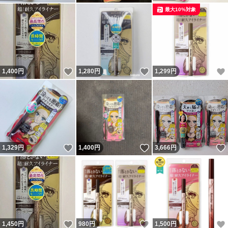
最大10%対象
いいね！
いいね！
1,400
円
1,280
円
1,299
円
いいね！
いいね！
1,329
円
1,400
円
3,666
円
いいね！
いいね！
1,450
円
980
円
1,500
円