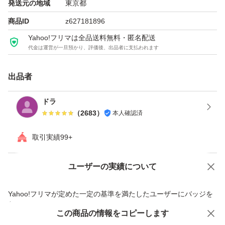
発送元の地域
東京都
商品ID
z627181896
Yahoo!フリマは全品送料無料・匿名配送
代金は運営が一旦預かり、評価後、出品者に支払われます
出品者
ドラ
（
2683
）
本人確認済
取引実績99+
ユーザーの実績について
価格の相談
商品への質問
商品への質問からの値下げ交渉、不適切なカテゴリ変更依頼は禁止です
Yahoo!フリマが定めた一定の基準を満たしたユーザーにバッジを
付与しています
この商品をみている人にオススメ
この商品の情報をコピーします
安心取引出品者