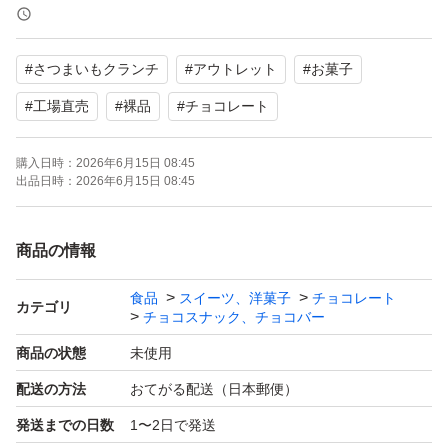
解の上お願いします。
厚みがギリギリのため緩衝材なしで専用封筒に入れる梱包
#
さつまいもクランチ
#
アウトレット
#
お菓子
になります。
アウトレット品ですが輸送中にも割れ等が発生することが
#
工場直売
#
裸品
#
チョコレート
あります。
購入日時：
2026年6月15日 08:45
在庫状況や賞味期限等により値段が変動しますがご了承く
出品日時：
2026年6月15日 08:45
ださい。
理解のあるかたのみご購入をお願い致します。
商品の情報
出品者都合で削除、再出品する事があります。
食品
スイーツ、洋菓子
チョコレート
カテゴリ
チョコスナック、チョコバー
商品の状態
未使用
出品中以外の物は基本的には在庫ありません。
配送の方法
おてがる配送（日本郵便）
soldout品の在庫の問い合わせ、値下げ交渉、受け取り通
知できない方、ブロックします。
発送までの日数
1〜2日で発送