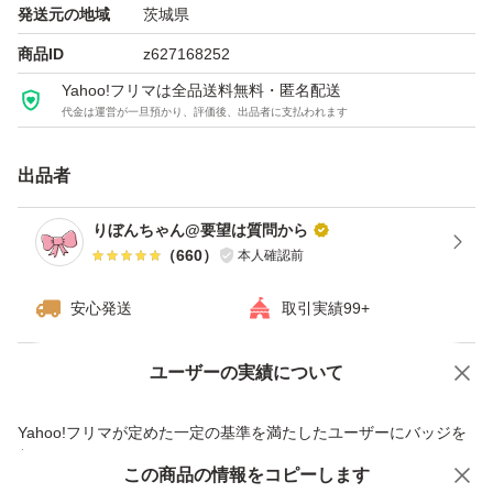
発送元の地域
茨城県
商品ID
z627168252
Yahoo!フリマは全品送料無料・匿名配送
代金は運営が一旦預かり、評価後、出品者に支払われます
出品者
りぼんちゃん@要望は質問から
（
660
）
本人確認前
安心発送
取引実績99+
ユーザーの実績について
価格の相談
商品への質問
商品への質問からの値下げ交渉、不適切なカテゴリ変更依頼は禁止です
Yahoo!フリマが定めた一定の基準を満たしたユーザーにバッジを
付与しています
この商品をみている人にオススメ
この商品の情報をコピーします
安心取引出品者