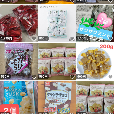
いいね！
いいね！
590
円
500
円
850
円
いいね！
いいね！
1,299
円
800
円
1,000
円
いいね！
いいね！
530
円
590
円
600
円