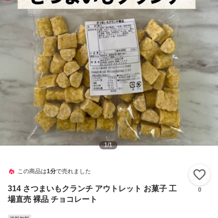
1
/
1
この商品は
1分
で売れました
い
314 さつまいもクランチ アウトレット お菓子 工
0
場直売 裸品 チョコレート