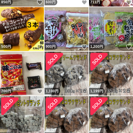
いいね！
いいね！
850
円
600
円
711
円
いいね！
いいね！
500
円
900
円
1,200
円
いいね！
700
円
1,100
円
1,199
円