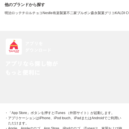
他のブランドから探す
明治
ロッテ
チロルチョコ
Nestle
有楽製菓
不二家
ブルボン
森永製菓
グリコ
KALDI 
・「App Store」ボタンを押すとiTunes （外部サイト）が起動します。
・アプリケーションはiPhone、iPod touch、iPadまたはAndroidでご利用い
ただけます。
・Apple、Appleのロゴ、App Store、iPodのロゴ、iTunesは、米国および他