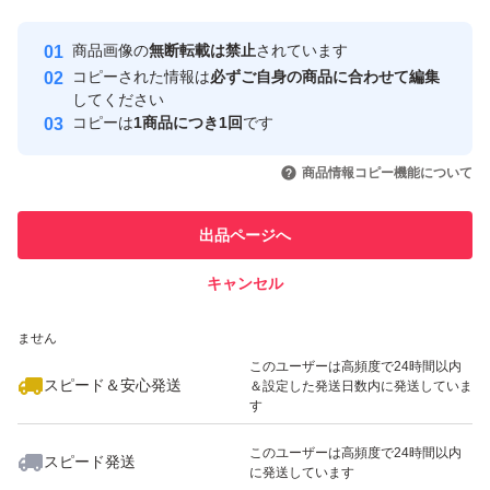
最大10%対象
Yahoo!フリマの基準をクリアした安
安心取引出品者
商品画像の
無断転載は禁止
されています
心・安全なユーザーです
コピーされた情報は
必ずご自身の商品に合わせて編集
取引実績
してください
コピーは
1商品につき1回
です
このユーザーはYahoo!フリマの取
取引実績◯+
いいね！
いいね！
1,100
円
787
円
1,100
円
引を完了させた実績があります
商品情報コピー機能について
最大10%対象
このユーザーは他フリマサービス
他フリマ実績◯+
出品ページへ
での取引実績があります
キャンセル
スピード&安心発送
いいね！
いいね！
1,199
※このバッジは実績に基づく表示であり、発送を保証しているものではあり
円
1,000
円
1,100
円
ません
最大10%対象
このユーザーは高頻度で24時間以内
スピード＆安心発送
＆設定した発送日数内に発送していま
す
このユーザーは高頻度で24時間以内
スピード発送
に発送しています
いいね！
いいね！
580
円
1,000
円
1,040
円