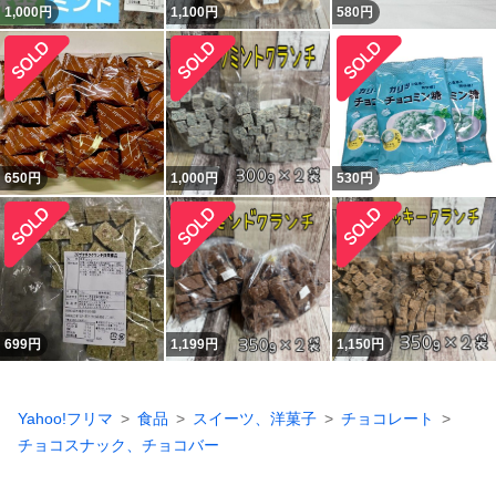
1,000
円
1,100
円
580
円
650
円
1,000
円
530
円
699
円
1,199
円
1,150
円
Yahoo!フリマ
食品
スイーツ、洋菓子
チョコレート
チョコスナック、チョコバー