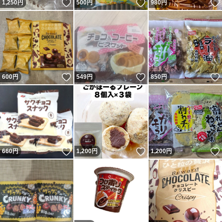
いいね！
いいね！
1,250
円
500
円
980
円
いいね！
いいね！
600
円
549
円
850
円
いいね！
いいね！
660
円
1,200
円
1,200
円