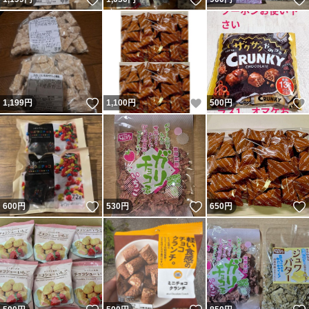
いいね！
いいね！
1,199
円
1,100
円
500
円
いいね！
いいね！
600
円
530
円
650
円