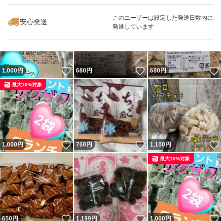
このユーザーは設定した発送日数内に
安心発送
発送しています
いいね！
いいね！
1,000
円
680
円
680
円
最大10%対象
いいね！
いいね！
1,000
円
760
円
1,100
円
最大10%対象
いいね！
いいね！
650
円
1,199
円
1,000
円