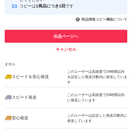
発送で御座います！
コピーは
1商品につき1回
です
このユーザーはYahoo!フリマの取
取引実績◯+
いいね！
いいね！
1,699
円
1,299
円
1,699
円
包装を整えて、二重包装で、
引を完了させた実績があります
商品情報コピー機能について
最大10%対象
最大10%対象
最大10%対象
発送させて下さいませ〜♪
このユーザーは他フリマサービス
他フリマ実績◯+
出品ページへ
での取引実績があります
小粒ですが、パンパンのお品物
キャンセル
スピード&安心発送
なので、プチプチ袋発送は、
いいね！
いいね！
1,299
※このバッジは実績に基づく表示であり、発送を保証しているものではあり
円
550
円
1,699
円
出来ないので、防水袋で、
ません
最大10%対象
最大10%対象
最大10%対象
発送致しますね♪
このユーザーは高頻度で24時間以内
スピード＆安心発送
＆設定した発送日数内に発送していま
す
ご理解頂ける方、
このユーザーは高頻度で24時間以内
スピード発送
ご購入宜しくお願い致します！
に発送しています
いいね！
いいね！
600
円
1,200
円
1,100
円
このユーザーは設定した発送日数内に
安心発送
発送しています