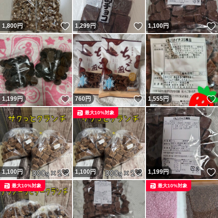
いいね！
いいね！
1,800
円
1,299
円
1,100
円
いいね！
いいね！
1,199
円
760
円
1,555
円
最大10%対象
いいね！
いいね！
1,100
円
1,100
円
1,199
円
最大10%対象
最大10%対象