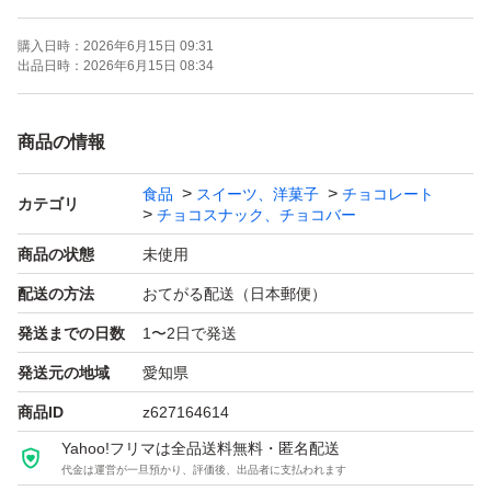
宜しくお願い致しますm(_ _)m
購入日時：
2026年6月15日 09:31
出品日時：
2026年6月15日 08:34
賞味期限→２０２６年１１月１１日
商品の情報
ロピニア、アウトレット品の
食品
スイーツ、洋菓子
チョコレート
小粒タイプの準麦チョコ
カテゴリ
チョコスナック、チョコバー
で御座います〜♪()♪
商品の状態
未使用
配送の方法
おてがる配送（日本郵便）
あんまり、美味しそうなので、
発送までの日数
1〜2日で発送
沢山、買ってしまいました
発送元の地域
愛知県
お子様も食べやす〜い、
商品ID
z627164614
小粒なんですよぉ〜(o^^o)
Yahoo!フリマは全品送料無料・匿名配送
代金は運営が一旦預かり、評価後、出品者に支払われます