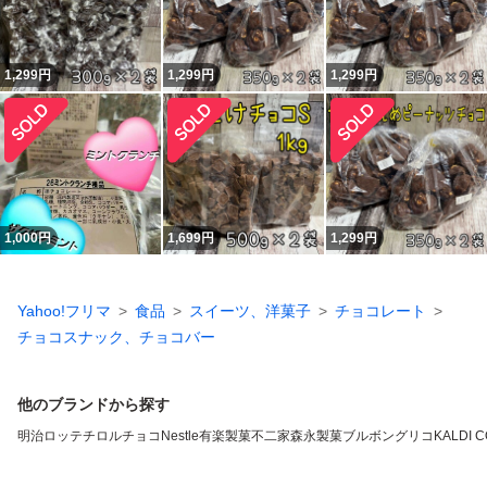
1,299
円
1,299
円
1,299
円
1,000
円
1,699
円
1,299
円
Yahoo!フリマ
食品
スイーツ、洋菓子
チョコレート
チョコスナック、チョコバー
他のブランドから探す
明治
ロッテ
チロルチョコ
Nestle
有楽製菓
不二家
森永製菓
ブルボン
グリコ
KALDI 