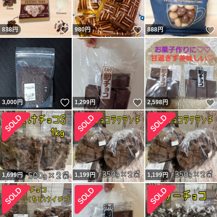
いいね！
いいね！
888
円
980
円
888
円
いいね！
いいね！
3,000
円
1,299
円
2,598
円
1,699
円
1,199
円
1,199
円