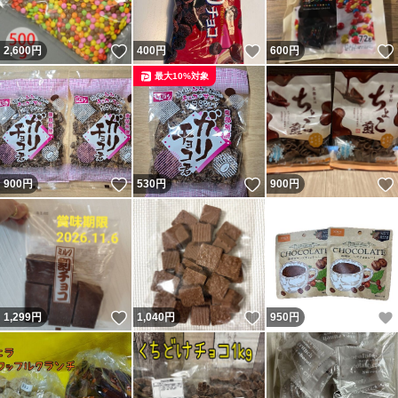
いいね！
いいね！
2,600
円
400
円
600
円
最大10%対象
いいね！
いいね！
900
円
530
円
900
円
いいね！
いいね！
1,299
円
1,040
円
950
円