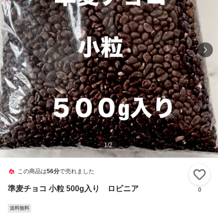
1
/
2
この商品は
56分
で売れました
い
準麦チョコ 小粒 500g入り ロビニア
0
送料無料