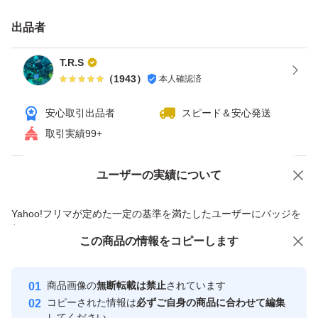
食欲ない時も、牛乳かけて食べたら
出品者
とっても美味しいのよぉ〜
T.R.S
（
1943
）
本人確認済
お菓子作りのトッピングにも、
ケーキ作りして、上からパラパラしたら、
安心取引出品者
スピード＆安心発送
とっても美味しかったです〜
取引実績99+
宜しかったら、
ユーザーの実績について
価格の相談
商品への質問
ご賞味下さいませ〜
商品への質問からの値下げ交渉、不適切なカテゴリ変更依頼は禁止です
Yahoo!フリマが定めた一定の基準を満たしたユーザーにバッジを
付与しています
どうぞ、宜しくお願い致します
この商品をみている人にオススメ
この商品の情報をコピーします
安心取引出品者
m(_ _)m
最大10%対象
最大10%対象
最大10%対象
Yahoo!フリマの基準をクリアした安
安心取引出品者
商品画像の
無断転載は禁止
されています
心・安全なユーザーです
コピーされた情報は
必ずご自身の商品に合わせて編集
※ゆうパケットポストでの
取引実績
してください