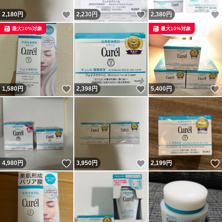
いいね！
いいね！
2,180
円
2,230
円
2,380
円
最大10%対象
最大10%対象
いいね！
いいね！
1,580
円
2,398
円
5,400
円
いいね！
いいね！
4,980
円
3,950
円
2,199
円