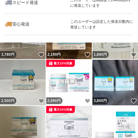
スピード発送
に発送しています
いいね！
いいね！
2,180
円
3,900
円
3,190
円
最大10%対象
このユーザーは設定した発送日数内に
安心発送
発送しています
いいね！
いいね！
3,780
円
2,199
円
1,880
円
最大10%対象
いいね！
いいね！
2,500
円
2,990
円
3,800
円
最大10%対象