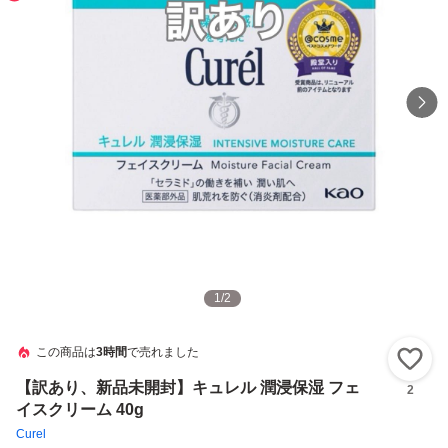
1
/
2
この商品は
3時間
で売れました
い
【訳あり、新品未開封】キュレル 潤浸保湿 フェ
2
イスクリーム 40g
Curel