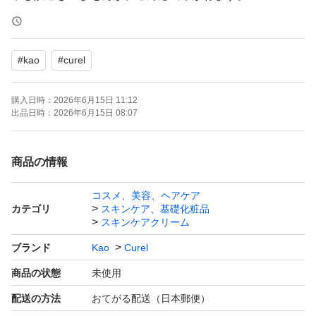
・発送について
#
kao
#
curel
お支払いが完了された時点から2日以内に発送いたしま
す。
購入日時：
2026年6月15日 11:12
急ぎ、発送の催促はご遠慮ください。
出品日時：
2026年6月15日 08:07
・訳ありについて
商品の情報
新品未開封ですが、シュリンクの破れやシール剥がし跡、
コスメ、美容、ヘアケア
箱潰れ等がございます。
カテゴリ
スキンケア、基礎化粧品
スキンケアクリーム
・梱包について
ブランド
Kao
Curel
箱のままOPP袋のみで梱包し、発送いたします。
商品の状態
未使用
紙製の外袋（ゆうパケットポストmini封筒等）を使用する
配送の方法
おてがる配送（日本郵便）
場合がございます。