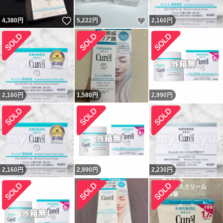
いいね！
いいね！
4,380
円
5,222
円
2,160
円
2,160
円
1,580
円
2,990
円
2,160
円
2,990
円
2,230
円