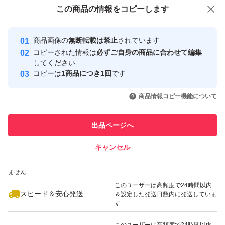
付与しています
この商品をみている人にオススメ
この商品の情報をコピーします
安心取引出品者
最大10%対象
最大10%対象
最大10%対象
Yahoo!フリマの基準をクリアした安
安心取引出品者
商品画像の
無断転載は禁止
されています
心・安全なユーザーです
コピーされた情報は
必ずご自身の商品に合わせて編集
取引実績
してください
コピーは
1商品につき1回
です
このユーザーはYahoo!フリマの取
取引実績◯+
いいね！
いいね！
2,160
円
3,200
円
2,180
円
引を完了させた実績があります
商品情報コピー機能について
最大10%対象
最大10%対象
このユーザーは他フリマサービス
他フリマ実績◯+
出品ページへ
での取引実績があります
キャンセル
スピード&安心発送
いいね！
いいね！
3,199
※このバッジは実績に基づく表示であり、発送を保証しているものではあり
円
3,248
円
2,170
円
ません
最大10%対象
最大10%対象
このユーザーは高頻度で24時間以内
スピード＆安心発送
＆設定した発送日数内に発送していま
す
このユーザーは高頻度で24時間以内