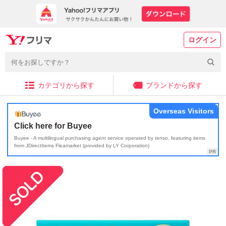
ログイン
カテゴリから探す
ブランドから探す
Overseas Visitors
Click here for Buyee
Buyee - A multilingual purchasing agent service operated by tenso, featuring items
from JDirectItems Fleamarket (provided by LY Corporation)