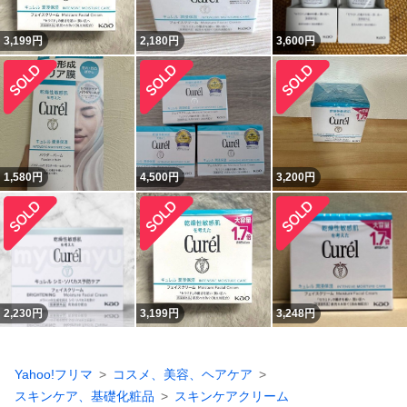
3,199
円
2,180
円
3,600
円
1,580
円
4,500
円
3,200
円
2,230
円
3,199
円
3,248
円
Yahoo!フリマ
コスメ、美容、ヘアケア
スキンケア、基礎化粧品
スキンケアクリーム