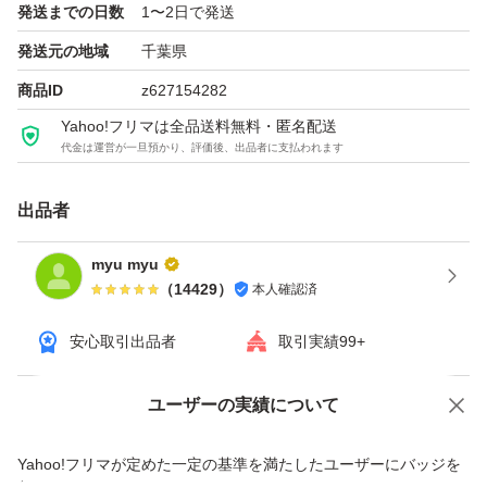
発送までの日数
1〜2日で発送
発送元の地域
千葉県
・正規品に関する質問について
商品ID
z627154282
出品商品は全て正規品になります。少しでも気にされる方
Yahoo!フリマは全品送料無料・匿名配送
はご購入をお控えください。
代金は運営が一旦預かり、評価後、出品者に支払われます
以上、よろしくお願い申し上げます。
出品者
myu myu
（
14429
）
本人確認済
安心取引出品者
取引実績99+
ユーザーの実績について
価格の相談
商品への質問
商品への質問からの値下げ交渉、不適切なカテゴリ変更依頼は禁止です
Yahoo!フリマが定めた一定の基準を満たしたユーザーにバッジを