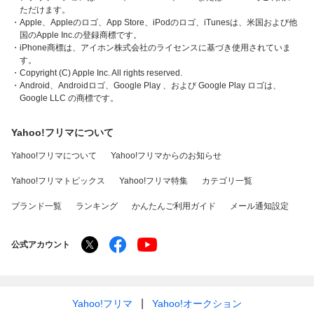
ただけます。
・Apple、Appleのロゴ、App Store、iPodのロゴ、iTunesは、米国および他
国のApple Inc.の登録商標です。
・iPhone商標は、アイホン株式会社のライセンスに基づき使用されていま
す。
・Copyright (C) Apple Inc. All rights reserved.
・Android、Androidロゴ、Google Play 、および Google Play ロゴは、
Google LLC の商標です。
Yahoo!フリマについて
Yahoo!フリマについて
Yahoo!フリマからのお知らせ
Yahoo!フリマトピックス
Yahoo!フリマ特集
カテゴリ一覧
ブランド一覧
ランキング
かんたんご利用ガイド
メール通知設定
公式アカウント
Yahoo!フリマ
Yahoo!オークション