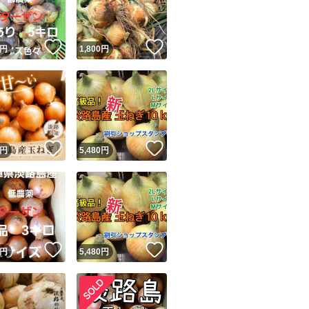
商品情報コピー機
リマ実績◯+
このユーザーは他フリマサービスでの取引実績があります
！
いいね！
いいね！
円
1,800
円
出品ページへ
&安心発送
キャンセル
ジは実績に基づく表示であり、発送を保証しているものではありません
このユーザーは高頻度で24時間以内＆設定した発送日数内に
ード＆安心発送
ます
！
いいね！
いいね！
円
5,480
円
ード発送
このユーザーは高頻度で24時間以内に発送しています
発送
このユーザーは設定した発送日数内に発送しています
！
いいね！
いいね！
円
5,480
円