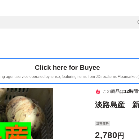
Click here for Buyee
ing agent service operated by tenso, featuring items from JDirectItems Fleamarket 
この商品は
12時間
淡路島産 新
送料無料
2,780
円