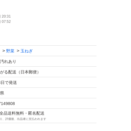
イメージです。その時々で大きさや形が変わり
20:31
07:52
はできません。注文が入りしだい速やかに発送
できるだけ手間を省き安価で提供するため収穫
野菜
玉ねぎ
ついたまま）になっています。神経質な方は購
汚れあり
がる配送（日本郵便）
便
3日で発送
 20キロ（できる限り確認はしていますが外見
県
い腐りがある場合やナマモノのため到着までに
7149808
ます。そのため箱に隙間がある場合はできるだ
マは全品送料無料・匿名配送
ていただきます）
り、評価後、出品者に支払われます