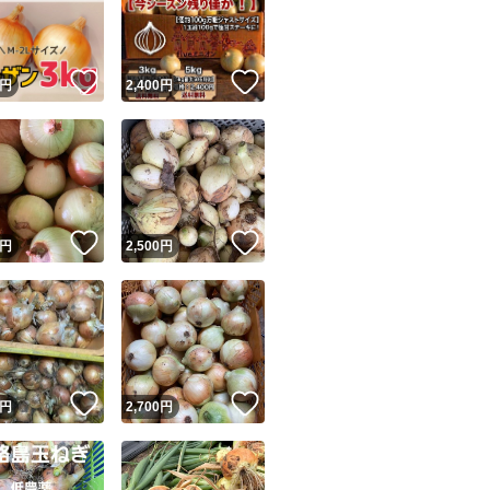
！
いいね！
いいね！
円
2,400
円
ユーザーの実績について
！
いいね！
いいね！
円
2,500
円
o!フリマが定めた一定の基準を満たしたユーザーにバッジを付与しています
出品者
この商品の情報をコピーします
取引出品者
Yahoo!フリマの基準をクリアした安心・安全なユーザーです
！
いいね！
いいね！
商品画像の
無断転載は禁止
されています
円
2,700
円
コピーされた情報は
必ずご自身の商品に合わせて編集
してください
コピーは
1商品につき1回
です
実績◯+
このユーザーはYahoo!フリマの取引を完了させた実績があり