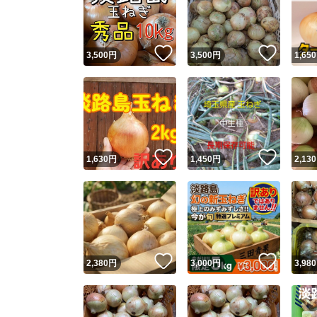
いいね！
いいね
3,500
円
3,500
円
1,650
いいね！
いいね
1,630
円
1,450
円
2,130
Yaho
安心取引
安心
いいね！
いいね
2,380
円
3,000
円
3,980
取引実績
取引