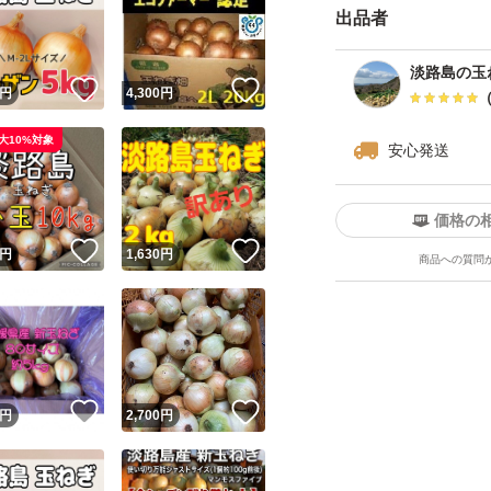
出品者
#冬野菜 #玉ねぎ #
淡路島の玉
！
いいね！
いいね！
ねぎ #ご飯に合う #
円
4,300
円
極わせ #おでん #焼
大10%対象
安心発送
農家直送 #兵庫県 #
得 #極早生 #健康 
価格の
ー #ポトフ #春野菜
！
いいね！
いいね！
円
1,630
円
商品への質問
！
いいね！
いいね！
円
2,700
円