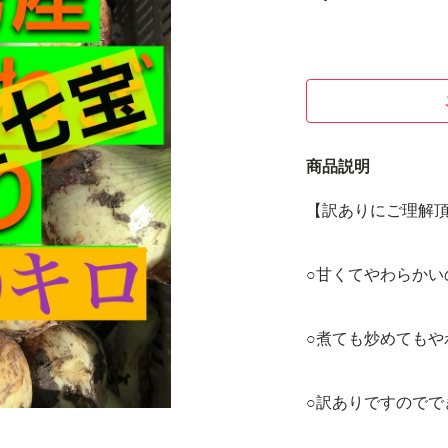
商品説明
【訳ありにご理解
○甘くてやわらかい
○煮ても炒めてもや
○訳ありですのでで