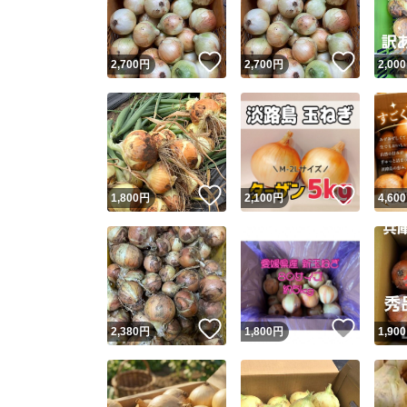
他フ
いいね！
いいね
2,700
円
2,700
円
2,000
スピード
※このバッ
スピ
いいね！
いいね
1,800
円
2,100
円
4,600
スピ
安心
いいね！
いいね
2,380
円
1,800
円
1,900