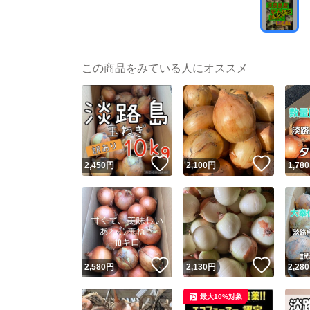
この商品をみている人にオススメ
いいね！
いいね
2,450
円
2,100
円
1,780
いいね！
いいね
2,580
円
2,130
円
2,280
最大10%対象