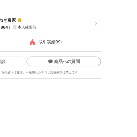
淡路島 #甘い #やわらかい #ジューシー #冬たま
ねぎ農家
味覚 #天ぷら #すき焼き #オニオンスライス #
（
964
）
本人確認前
きそば #サラダ #旬 #おいしい #絶品 #日本一 #
取引実績99+
新鮮 #採れたて #お取り寄せ #鮮度 #料理 #お
#体に良い #栄養 #焼きそば #白菜 #春野菜 #カレ
相談
商品への質問
からの値下げ交渉、不適切なカテゴリ変更依頼は禁止です