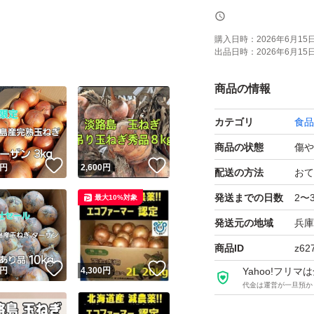
○写真は訳ありの
ます。
購入日時：
2026年6月15日 
出品日時：
2026年6月15日 
○日時時間の指定
商品の情報
いたします。また
カテゴリ
食品
したまま（土など
入ご遠慮下さい。
商品の状態
傷や
！
いいね！
いいね！
円
2,600
円
配送の方法
おて
送料：無料 常温
発送までの日数
2〜
最大10%対象
重さ：段ボール込み
発送元の地域
兵庫
からは判別できな
商品ID
z62
傷む場合がござい
！
いいね！
いいね！
円
4,300
円
Yahoo!フリ
け多めに入れさせ
代金は運営が一旦預か
品種：早生七宝