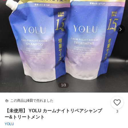
1
/
3
この商品は
6日
で売れました
い
【未使用】 YOLU カームナイトリペアシャンプ
3
ー&トリートメント
YOLU