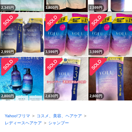
2,345
円
1,800
円
2,599
円
2,999
円
3,599
円
3,599
円
2,800
円
2,630
円
2,600
円
Yahoo!フリマ
コスメ、美容、ヘアケア
レディースヘアケア
シャンプー