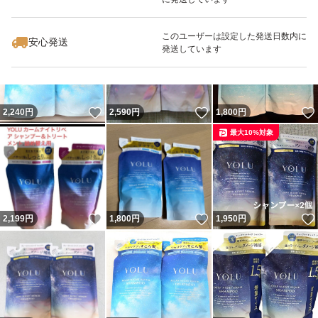
いいね！
いいね！
2,700
円
2,199
円
3,599
円
最大10%対象
このユーザーは設定した発送日数内に
安心発送
発送しています
いいね！
いいね！
2,240
円
2,590
円
1,800
円
最大10%対象
いいね！
いいね！
2,199
円
1,800
円
1,950
円