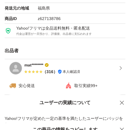
発送元の地域
福島県
商品ID
z627138786
Yahoo!フリマは全品送料無料・匿名配送
代金は運営が一旦預かり、評価後、出品者に支払われます
出品者
mat********
（
316
）
本人確認済
安心発送
取引実績99+
ユーザーの実績について
価格の相談
商品への質問
商品への質問からの値下げ交渉、不適切なカテゴリ変更依頼は禁止です
Yahoo!フリマが定めた一定の基準を満たしたユーザーにバッジを
付与しています
この商品をみている人にオススメ
この商品の情報をコピーします