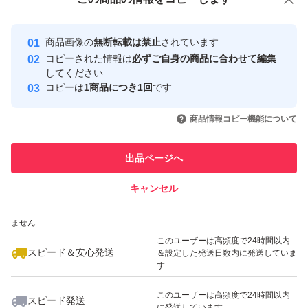
安心取引出品者
最大10%対象
Yahoo!フリマの基準をクリアした安
安心取引出品者
商品画像の
無断転載は禁止
されています
心・安全なユーザーです
コピーされた情報は
必ずご自身の商品に合わせて編集
取引実績
してください
コピーは
1商品につき1回
です
このユーザーはYahoo!フリマの取
取引実績◯+
いいね！
いいね！
2,700
円
2,999
円
2,000
円
引を完了させた実績があります
商品情報コピー機能について
最大10%対象
このユーザーは他フリマサービス
他フリマ実績◯+
出品ページへ
での取引実績があります
キャンセル
スピード&安心発送
いいね！
いいね！
2,000
※このバッジは実績に基づく表示であり、発送を保証しているものではあり
円
2,630
円
1,800
円
ません
最大10%対象
最大10%対象
このユーザーは高頻度で24時間以内
スピード＆安心発送
＆設定した発送日数内に発送していま
す
このユーザーは高頻度で24時間以内
スピード発送
に発送しています