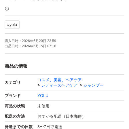
ゆうパケットポストでお送りします。
#
yolu
発送は週に1回、購入3日後以降の土曜日または日曜日を
予定しております。
購入日時：
2026年6月20日 23:59
出品日時：
2026年6月15日 07:16
ご覧頂きましてありがとうございました。
商品の情報
コスメ、美容、ヘアケア
カテゴリ
レディースヘアケア
シャンプー
ブランド
YOLU
商品の状態
未使用
配送の方法
おてがる配送（日本郵便）
発送までの日数
3〜7日で発送