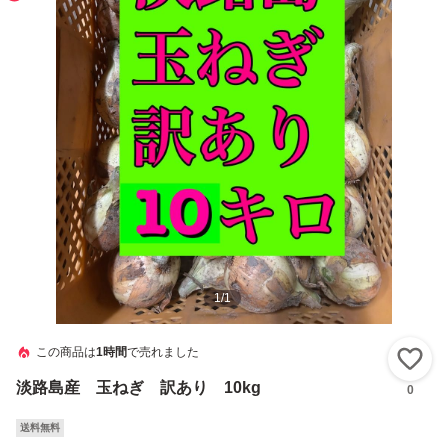
1
/
1
この商品は
1時間
で売れました
い
淡路島産 玉ねぎ 訳あり 10kg
0
送料無料