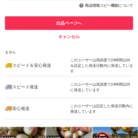
いいね！
いいね！
2,450
円
1,950
円
1,950
円
引を完了させた実績があります
商品情報コピー機能について
このユーザーは他フリマサービス
他フリマ実績◯+
出品ページへ
での取引実績があります
キャンセル
スピード&安心発送
いいね！
いいね！
2,100
※このバッジは実績に基づく表示であり、発送を保証しているものではあり
円
2,580
円
1,640
円
ません
最大10%対象
最大10%対象
このユーザーは高頻度で24時間以内
スピード＆安心発送
＆設定した発送日数内に発送していま
す
このユーザーは高頻度で24時間以内
スピード発送
に発送しています
いいね！
いいね！
2,280
円
2,500
円
1,480
円
最大10%対象
最大10%対象
このユーザーは設定した発送日数内に
安心発送
発送しています