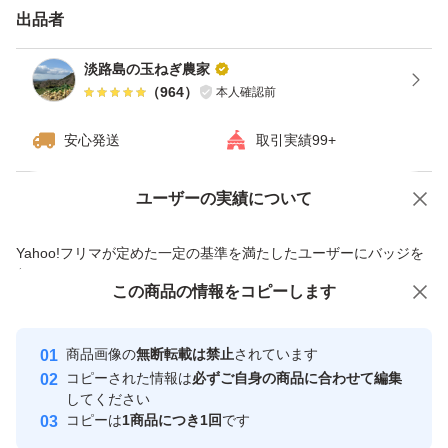
て小さいものばかりの時等、内容に偏りがあります）
出品者
淡路島の玉ねぎ農家
#玉ねぎ #淡路島 #甘い #やわらかい #ジューシー #ご飯に
（
964
）
本人確認前
合う #味覚 #天ぷら #すき焼き #オニオンスライス #おで
安心発送
取引実績99+
ん #焼きそば #サラダ #旬 #おいしい #絶品 #日本一 #農家
直送 #兵庫県 #新鮮 #採れたて #お取り寄せ #鮮度 #料理 #
ユーザーの実績について
価格の相談
商品への質問
お得 #健康 #体に良い #栄養 #焼きそば #白菜 #春野菜 #カ
商品への質問からの値下げ交渉、不適切なカテゴリ変更依頼は禁止です
レー #ポトフ
Yahoo!フリマが定めた一定の基準を満たしたユーザーにバッジを
付与しています
この商品をみている人にオススメ
この商品の情報をコピーします
安心取引出品者
最大10%対象
最大10%対象
Yahoo!フリマの基準をクリアした安
安心取引出品者
商品画像の
無断転載は禁止
されています
心・安全なユーザーです
コピーされた情報は
必ずご自身の商品に合わせて編集
取引実績
してください
コピーは
1商品につき1回
です
このユーザーはYahoo!フリマの取
取引実績◯+