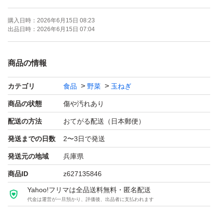
○写真は訳ありのイメージです。その時々で大きさや形が
購入日時：
2026年6月15日 08:23
変わります。
出品日時：
2026年6月15日 07:04
○日時時間の指定はできません。注文が入りしだい速やか
商品の情報
に発送いたします。またできるだけ手間を省き安価で提供
カテゴリ
食品
野菜
玉ねぎ
するため収穫したまま（土などついたまま）になっていま
す。神経質な方は購入ご遠慮下さい。
商品の状態
傷や汚れあり
配送の方法
おてがる配送（日本郵便）
送料：無料 常温便
発送までの日数
2〜3日で発送
重さ：段ボール込み 10キロ（できる限り確認はしていま
発送元の地域
兵庫県
すが外見からは判別できない腐りがある場合やナマモノの
商品ID
z627135846
ため到着までに傷む場合がございます。そのため箱に隙間
Yahoo!フリマは全品送料無料・匿名配送
がある場合はできるだけ多めに入れさせていただきます）
代金は運営が一旦預かり、評価後、出品者に支払われます
品物：小さいもの 形が悪い 分球 等（その時々によっ