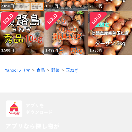
2,050
円
1,300
円
2,080
円
3,500
円
1,499
円
1,780
円
Yahoo!フリマ
食品
野菜
玉ねぎ