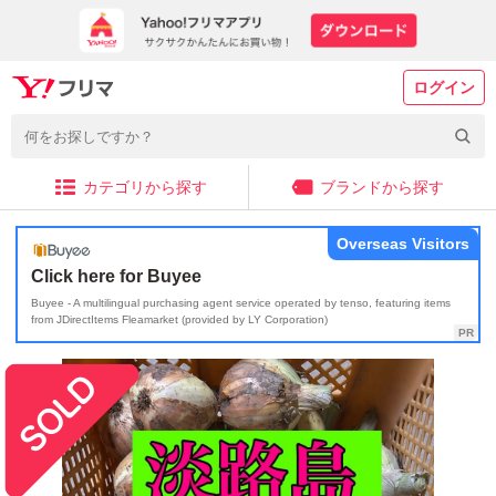
ログイン
カテゴリから探す
ブランドから探す
Overseas Visitors
Click here for Buyee
Buyee - A multilingual purchasing agent service operated by tenso, featuring items
from JDirectItems Fleamarket (provided by LY Corporation)