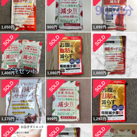
1,050
円
900
円
1,899
円
1,400
円
1,080
円
1,000
円
1,170
円
999
円
1,297
円