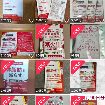
いいね！
いいね！
1,200
円
2,000
円
5,640
円
いいね！
3,300
円
800
円
999
円
1,060
円
1,050
円
1,000
円