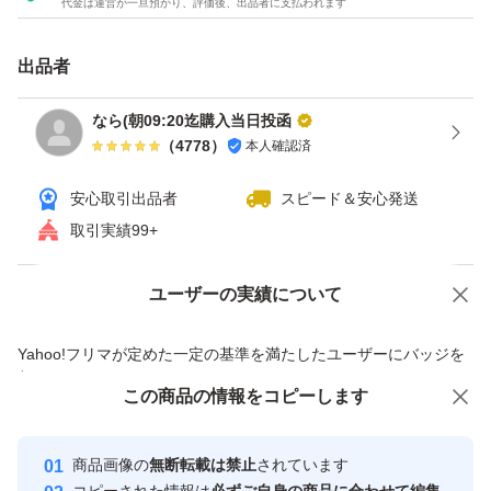
代金は運営が一旦預かり、評価後、出品者に支払われます
出品者
なら(朝09:20迄購入当日投函
（
4778
）
本人確認済
安心取引出品者
スピード＆安心発送
取引実績99+
ユーザーの実績について
価格の相談
商品への質問
商品への質問からの値下げ交渉、不適切なカテゴリ変更依頼は禁止です
Yahoo!フリマが定めた一定の基準を満たしたユーザーにバッジを
付与しています
この商品をみている人にオススメ
この商品の情報をコピーします
安心取引出品者
最大10%対象
Yahoo!フリマの基準をクリアした安
安心取引出品者
商品画像の
無断転載は禁止
されています
心・安全なユーザーです