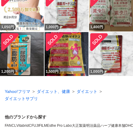
1,050
円
1,000
円
1,400
円
1,200
円
1,500
円
1,000
円
Yahoo!フリマ
ダイエット、健康
ダイエット
ダイエットサプリ
他のブランドから探す
FANCL
VitabridC
FUJIFILM
Esthe Pro Labo
大正製薬
明治薬品
ハーブ健康本舗
DH