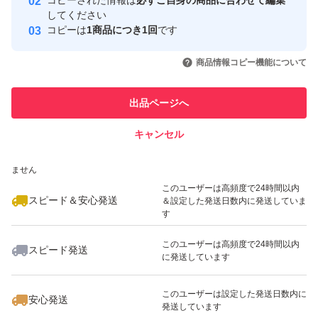
コピーされた情報は
必ずご自身の商品に合わせて編集
取引実績
してください
コピーは
1商品につき1回
です
このユーザーはYahoo!フリマの取
取引実績◯+
いいね！
いいね！
1,099
円
1,185
円
1,159
円
引を完了させた実績があります
商品情報コピー機能について
最大10%対象
このユーザーは他フリマサービス
他フリマ実績◯+
出品ページへ
での取引実績があります
キャンセル
スピード&安心発送
いいね！
いいね！
1,170
※このバッジは実績に基づく表示であり、発送を保証しているものではあり
円
1,000
円
1,050
円
ません
このユーザーは高頻度で24時間以内
スピード＆安心発送
＆設定した発送日数内に発送していま
す
このユーザーは高頻度で24時間以内
スピード発送
に発送しています
いいね！
いいね！
1,050
円
1,050
円
1,380
円
最大10%対象
このユーザーは設定した発送日数内に
安心発送
発送しています