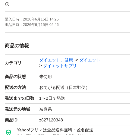
ていただきます。
購入日時：
2026年6月15日 14:25
単純に値段下げて欲しいは難しいです。
出品日時：
2026年6月15日 05:46
腹脂ヘルス 肥満気味な方の体重、体脂肪、内臓脂肪、ウ
商品の情報
エスト周囲径の減少をサポートし、高めのBMIの改善に役
ダイエット、健康
ダイエット
立つ 90日
カテゴリ
ダイエットサプリ
1099
商品の状態
未使用
配送の方法
おてがる配送（日本郵便）
発送までの日数
1〜2日で発送
発送元の地域
奈良県
商品ID
z627120348
Yahoo!フリマは全品送料無料・匿名配送