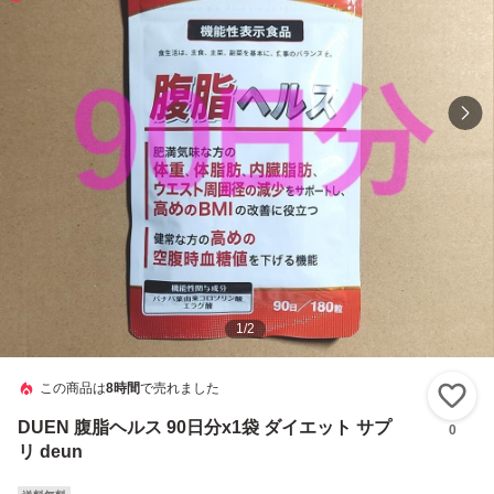
1
/
2
この商品は
8時間
で売れました
い
DUEN 腹脂ヘルス 90日分x1袋 ダイエット サプ
0
リ deun