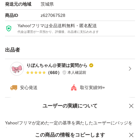
発送元の地域
茨城県
商品ID
z627067528
Yahoo!フリマは全品送料無料・匿名配送
代金は運営が一旦預かり、評価後、出品者に支払われます
出品者
りぼんちゃん@要望は質問から
（
660
）
本人確認前
安心発送
取引実績99+
ユーザーの実績について
価格の相談
商品への質問
商品への質問からの値下げ交渉、不適切なカテゴリ変更依頼は禁止です
Yahoo!フリマが定めた一定の基準を満たしたユーザーにバッジを
付与しています
この商品をみている人にオススメ
この商品の情報をコピーします
安心取引出品者