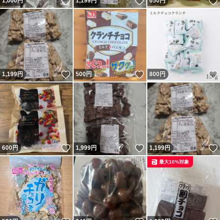
いいね！
いいね！
1,000
円
1,199
円
650
円
いいね！
いいね！
1,199
円
500
円
800
円
いいね！
いいね！
600
円
1,999
円
1,199
円
最大10%対象