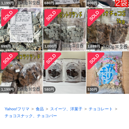
1,199
円
680
円
600
円
699
円
1,000
円
1,699
円
1,199
円
580
円
530
円
Yahoo!フリマ
食品
スイーツ、洋菓子
チョコレート
チョコスナック、チョコバー