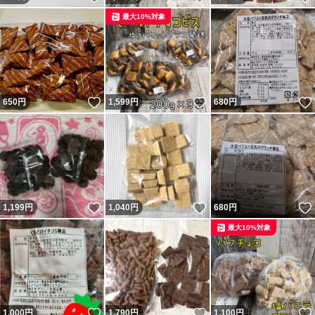
最大10%対象
いいね！
いいね！
650
円
1,599
円
680
円
いいね！
いいね！
1,199
円
1,040
円
680
円
最大10%対象
いいね！
いいね！
1,000
円
1,790
円
1,100
円