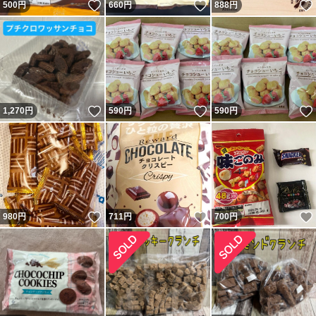
いいね！
いいね！
500
円
660
円
888
円
いいね！
いいね！
1,270
円
590
円
590
円
いいね！
いいね！
980
円
711
円
700
円