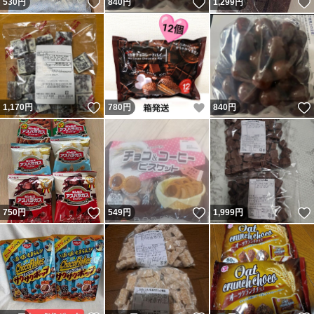
いいね！
いいね！
530
円
840
円
1,299
円
いいね！
いいね！
1,170
円
780
円
840
円
いいね！
いいね！
750
円
549
円
1,999
円