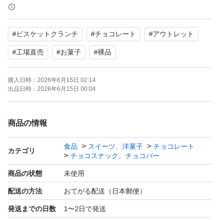
解の上お願いします。
厚みがギリギリのため緩衝材なしで専用封筒に入れる梱包
#
ビスケットクランチ
#
チョコレート
#
アウトレット
になります。
アウトレット品ですが輸送中にも割れ等が発生することが
#
工場直売
#
お菓子
#
裸品
あります。
購入日時：
2026年6月15日 02:14
在庫状況や賞味期限等により値段が変動しますがご了承く
出品日時：
2026年6月15日 00:04
ださい。
理解のあるかたのみご購入をお願い致します。
商品の情報
出品者都合で削除、再出品する事があります。
食品
スイーツ、洋菓子
チョコレート
カテゴリ
チョコスナック、チョコバー
商品の状態
未使用
出品中以外の物は基本的には在庫ありません。
配送の方法
おてがる配送（日本郵便）
soldout品の在庫の問い合わせ、値下げ交渉、受け取り通
知できない方、ブロックします。
発送までの日数
1〜2日で発送