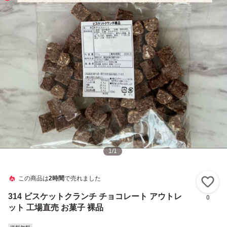
1
/
1
この商品は
2時間
で売れました
い
314 ビスケットクランチ チョコレート アウトレ
0
ット 工場直売 お菓子 裸品