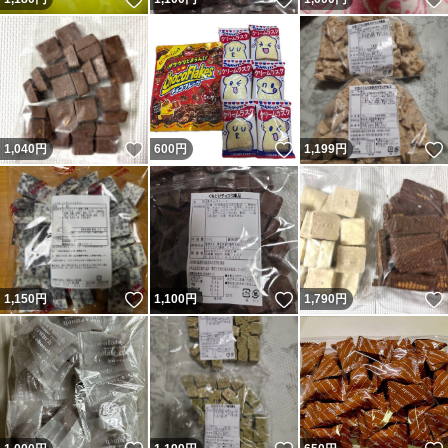
いいね！
いいね！
1,040
円
600
円
1,199
円
いいね！
いいね！
1,150
円
1,100
円
1,790
円