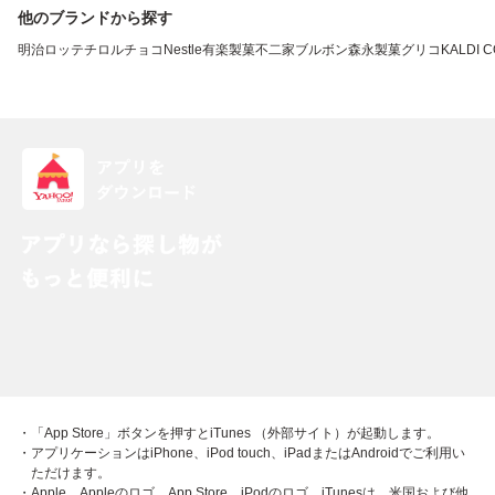
他のブランドから探す
明治
ロッテ
チロルチョコ
Nestle
有楽製菓
不二家
ブルボン
森永製菓
グリコ
KALDI 
・「App Store」ボタンを押すとiTunes （外部サイト）が起動します。
・アプリケーションはiPhone、iPod touch、iPadまたはAndroidでご利用い
ただけます。
・Apple、Appleのロゴ、App Store、iPodのロゴ、iTunesは、米国および他