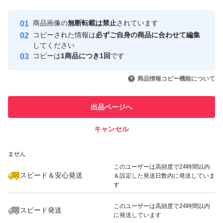
最大10%対象
最大10%対象
最大10%対象
Yahoo!フリマの基準をクリアした安
安心取引出品者
商品画像の
無断転載は禁止
されています
心・安全なユーザーです
コピーされた情報は
必ずご自身の商品に合わせて編集
取引実績
してください
コピーは
1商品につき1回
です
このユーザーはYahoo!フリマの取
取引実績◯+
いいね！
いいね！
1,150
円
1,100
円
1,699
円
引を完了させた実績があります
商品情報コピー機能について
最大10%対象
最大10%対象
このユーザーは他フリマサービス
他フリマ実績◯+
出品ページへ
での取引実績があります
キャンセル
スピード&安心発送
いいね！
いいね！
1,100
※このバッジは実績に基づく表示であり、発送を保証しているものではあり
円
1,199
円
1,100
円
ません
最大10%対象
このユーザーは高頻度で24時間以内
スピード＆安心発送
＆設定した発送日数内に発送していま
す
このユーザーは高頻度で24時間以内
スピード発送
に発送しています
いいね！
いいね！
1,000
円
1,699
円
1,100
円