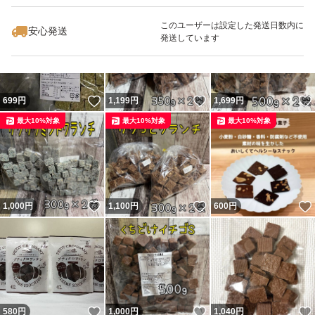
最大10%対象
最大10%対象
このユーザーは設定した発送日数内に
安心発送
発送しています
いいね！
いいね！
699
円
1,199
円
1,699
円
最大10%対象
最大10%対象
最大10%対象
いいね！
いいね！
1,000
円
1,100
円
600
円
いいね！
いいね！
580
円
1,000
円
1,040
円