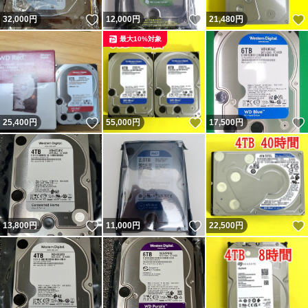
いいね！
いいね！
32,000
円
12,000
円
21,480
円
最大10%対象
いいね！
いいね！
25,400
円
55,000
円
17,500
円
いいね！
いいね！
13,800
円
11,000
円
22,500
円