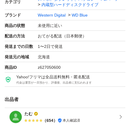
カテゴリ
内蔵型ハードディスクドライブ
ブランド
Western Digital
WD Blue
商品の状態
未使用に近い
配送の方法
おてがる配送（日本郵便）
発送までの日数
1〜2日で発送
発送元の地域
北海道
商品ID
z627050600
Yahoo!フリマは全品送料無料・匿名配送
代金は運営が一旦預かり、評価後、出品者に支払われます
出品者
たむ
（
654
）
本人確認済