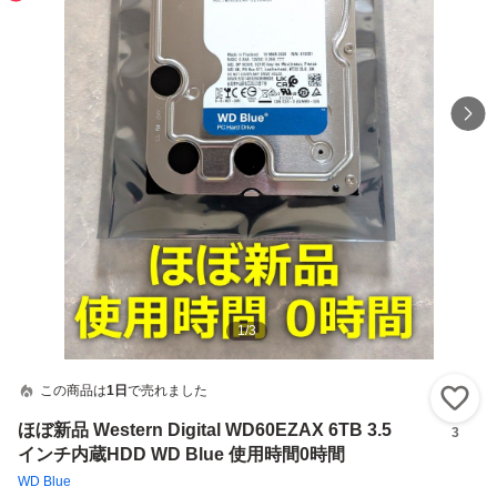
1
/
3
この商品は
1日
で売れました
い
ほぼ新品 Western Digital WD60EZAX 6TB 3.5
3
インチ内蔵HDD WD Blue 使用時間0時間
WD Blue