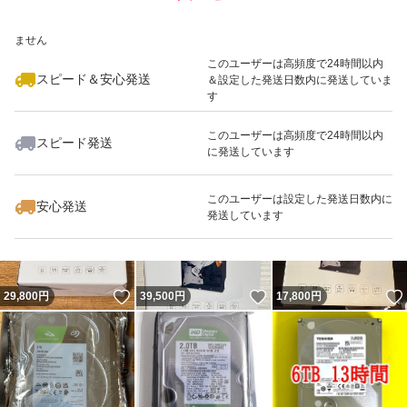
いいね！
いいね！
18,800
※このバッジは実績に基づく表示であり、発送を保証しているものではあり
円
29,000
円
24,980
円
ません
最大10%対象
最大10%対象
このユーザーは高頻度で24時間以内
スピード＆安心発送
＆設定した発送日数内に発送していま
す
このユーザーは高頻度で24時間以内
スピード発送
に発送しています
いいね！
いいね！
19,999
円
29,180
円
30,800
円
このユーザーは設定した発送日数内に
安心発送
発送しています
いいね！
いいね！
29,800
円
39,500
円
17,800
円