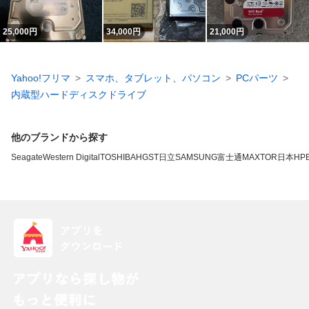
25,000
円
34,000
円
21,000
円
Yahoo!フリマ
スマホ、タブレット、パソコン
PCパーツ
内蔵型ハードディスクドライブ
他のブランドから探す
Seagate
Western Digital
TOSHIBA
HGST
日立
SAMSUNG
富士通
MAXTOR
日本HP