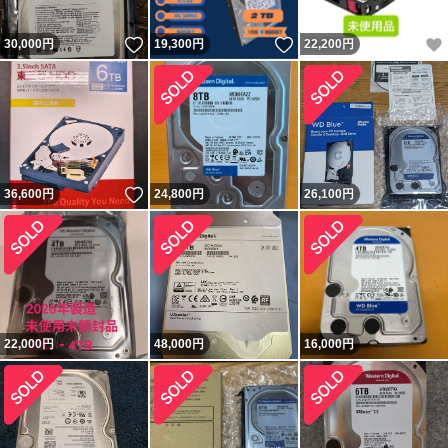
いいね！
いいね！
30,000
円
19,300
円
22,200
円
いいね！
36,600
円
24,800
円
26,100
円
22,000
円
48,000
円
16,000
円