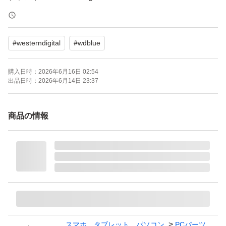
HDD容量：6000.0 GB
ドライブ回転数：5400rpm
#
westerndigital
#
wdblue
インターフェイス：Serial ATA
HDDフォームファクター：3.5インチ
購入日時：
2026年6月16日 02:54
出品日時：
2026年6月14日 23:37
商品の情報
スマホ、タブレット、パソコン
PCパーツ