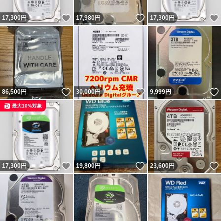
いいね！
いいね！
17,300
円
17,980
円
17,300
円
いいね！
いいね！
86,500
円
30,000
円
9,999
円
最大10%対象
いいね！
いいね！
17,300
円
19,800
円
23,600
円