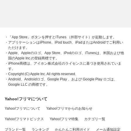
・「App Store」ボタンを押すとiTunes （外部サイト）が起動します。
・アプリケーションはiPhone、iPod touch、iPadまたはAndroidでご利用い
ただけます。
・Apple、Appleのロゴ、App Store、iPodのロゴ、iTunesは、米国および他
国のApple Inc.の登録商標です。
・iPhone商標は、アイホン株式会社のライセンスに基づき使用されていま
す。
・Copyright (C) Apple Inc. All rights reserved.
・Android、Androidロゴ、Google Play 、および Google Play ロゴは、
Google LLC の商標です。
Yahoo!フリマについて
Yahoo!フリマについて
Yahoo!フリマからのお知らせ
Yahoo!フリマトピックス
Yahoo!フリマ特集
カテゴリ一覧
ブランド一覧
ランキング
かんたんご利用ガイド
メール通知設定