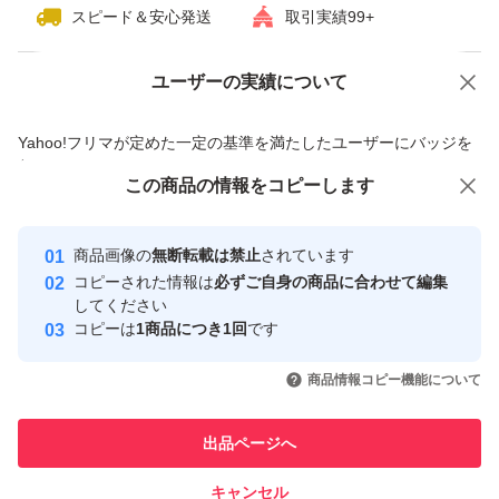
スピード＆安心発送
取引実績99+
ユーザーの実績について
価格の相談
商品への質問
商品への質問からの値下げ交渉、不適切なカテゴリ変更依頼は禁止です
Yahoo!フリマが定めた一定の基準を満たしたユーザーにバッジを
付与しています
この商品をみている人にオススメ
この商品の情報をコピーします
安心取引出品者
Yahoo!フリマの基準をクリアした安
安心取引出品者
商品画像の
無断転載は禁止
されています
心・安全なユーザーです
コピーされた情報は
必ずご自身の商品に合わせて編集
取引実績
してください
コピーは
1商品につき1回
です
このユーザーはYahoo!フリマの取
取引実績◯+
いいね！
いいね！
23,800
円
26,500
円
32,600
円
引を完了させた実績があります
商品情報コピー機能について
最大10%対象
最大10%対象
このユーザーは他フリマサービス
他フリマ実績◯+
出品ページへ
での取引実績があります
キャンセル
スピード&安心発送