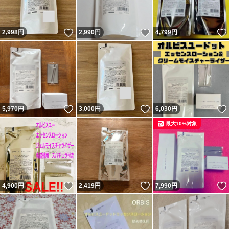
いいね！
いいね！
2,998
円
2,990
円
4,799
円
いいね！
いいね！
5,970
円
3,000
円
6,030
円
最大10%対象
いいね！
いいね！
4,900
円
2,419
円
7,990
円