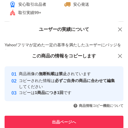
安心取引出品者
安心発送
取引実績99+
ユーザーの実績について
価格の相談
商品への質問
商品への質問からの値下げ交渉、不適切なカテゴリ変更依頼は禁止です
Yahoo!フリマが定めた一定の基準を満たしたユーザーにバッジを
付与しています
この商品をみている人にオススメ
この商品の情報をコピーします
安心取引出品者
最大10%対象
Yahoo!フリマの基準をクリアした安
安心取引出品者
商品画像の
無断転載は禁止
されています
心・安全なユーザーです
コピーされた情報は
必ずご自身の商品に合わせて編集
取引実績
してください
コピーは
1商品につき1回
です
このユーザーはYahoo!フリマの取
取引実績◯+
いいね！
いいね！
2,980
円
2,950
円
2,950
円
引を完了させた実績があります
商品情報コピー機能について
最大10%対象
このユーザーは他フリマサービス
他フリマ実績◯+
出品ページへ
での取引実績があります