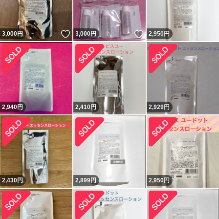
いいね！
いいね！
3,000
円
3,000
円
2,950
円
2,940
円
2,410
円
2,929
円
2,430
円
2,899
円
2,950
円