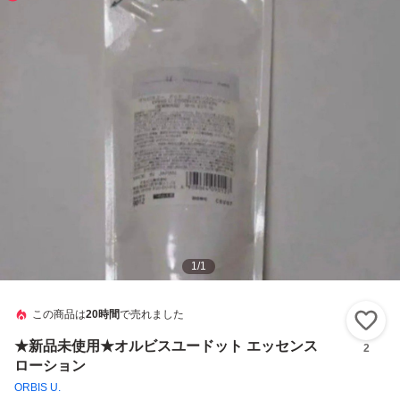
1
/
1
この商品は
20時間
で売れました
い
★新品未使用★オルビスユードット エッセンス
2
ローション
ORBIS U.