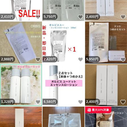
いいね！
いいね！
2,410
円
5,750
円
2,400
円
いいね！
いいね！
2,988
円
2,420
円
5,950
円
いいね！
いいね！
1,328
円
6,580
円
2,400
円
最大10%対象