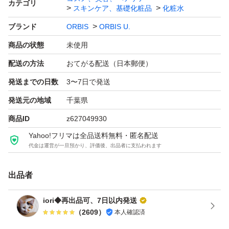
カテゴリ
スキンケア、基礎化粧品
化粧水
★お値下げはご遠慮ください。
ブランド
ORBIS
ORBIS U.
商品の状態
未使用
詰め替え用
詰替え用
配送の方法
おてがる配送（日本郵便）
詰替用
発送までの日数
3〜7日で発送
発送元の地域
千葉県
商品ID
z627049930
Yahoo!フリマは全品送料無料・匿名配送
代金は運営が一旦預かり、評価後、出品者に支払われます
出品者
iori◆再出品可、7日以内発送
（
2609
）
本人確認済