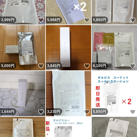
いいね！
いいね！
2,999
円
5,988
円
5,800
円
いいね！
いいね！
5,000
円
3,845
円
6,100
円
いいね！
いいね！
1,644
円
3,230
円
5,850
円