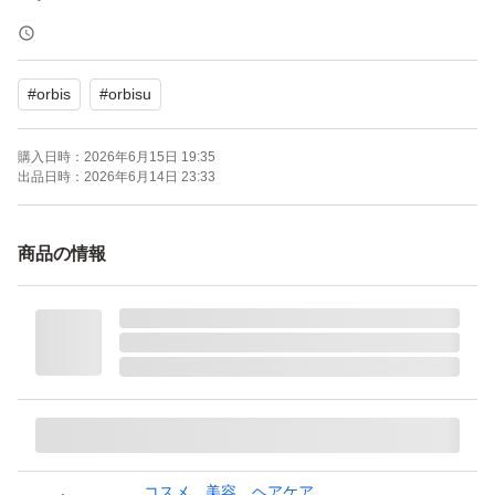
リニューアルしたオルビスユー ドット エッセンスローシ
#
orbis
#
orbisu
ョン つめかえ用、商品番号9012、定価3,410円、26年4月
購入分です。
購入日時：
2026年6月15日 19:35
まとめて購入しているため、製造番号が画像と異なる場合
出品日時：
2026年6月14日 23:33
がございます。
商品の情報
厚みがギリギリなため、プチプチ無しでこのまま封筒に入
れて発送しますので、ご了承いただける方のご購入をお願
いいたします。
+300円でプチプチ梱包、宅急便コンパクトでの発送可能
です。
★在庫複数ございます。
コスメ、美容、ヘアケア