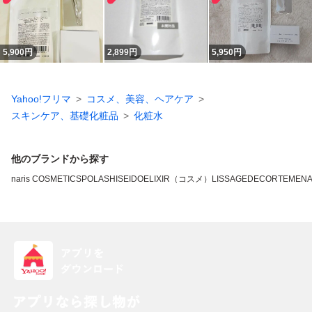
5,900
円
2,899
円
5,950
円
Yahoo!フリマ
コスメ、美容、ヘアケア
スキンケア、基礎化粧品
化粧水
他のブランドから探す
naris COSMETICS
POLA
SHISEIDO
ELIXIR（コスメ）
LISSAGE
DECORTE
MEN