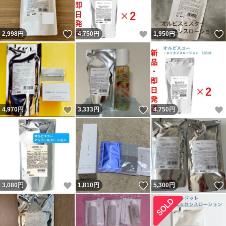
いいね！
いいね！
2,998
円
4,750
円
1,950
円
いいね！
いいね！
4,970
円
3,333
円
4,750
円
いいね！
いいね！
3,080
円
1,810
円
5,300
円