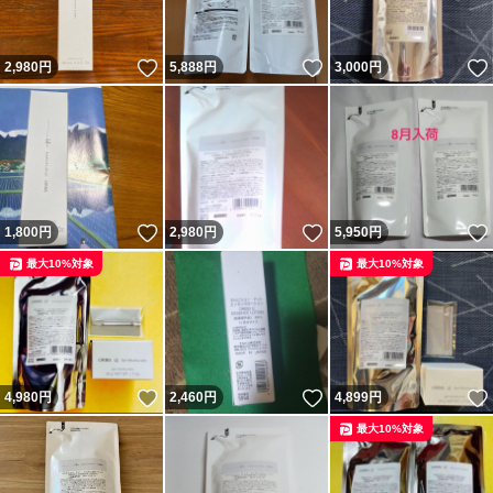
いいね！
いいね！
2,980
円
5,888
円
3,000
円
いいね！
いいね！
1,800
円
2,980
円
5,950
円
最大10%対象
最大10%対象
いいね！
いいね！
4,980
円
2,460
円
4,899
円
最大10%対象