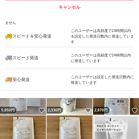
キャンセル
スピード&安心発送
いいね！
いいね！
2,410
※このバッジは実績に基づく表示であり、発送を保証しているものではあり
円
2,970
円
5,850
円
ません
最大10%対象
このユーザーは高頻度で24時間以内
スピード＆安心発送
＆設定した発送日数内に発送していま
す
このユーザーは高頻度で24時間以内
スピード発送
に発送しています
いいね！
いいね！
2,440
円
3,080
円
2,950
円
最大10%対象
最大10%対象
このユーザーは設定した発送日数内に
安心発送
発送しています
いいね！
いいね！
5,950
円
2,330
円
2,970
円