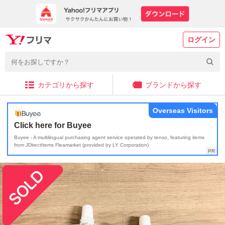
ログイン
カテゴリから探す
ブランドから探す
Overseas Visitors
Click here for Buyee
Buyee - A multilingual purchasing agent service operated by tenso, featuring items
from JDirectItems Fleamarket (provided by LY Corporation)