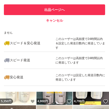
このユーザーは他フリマサービス
他フリマ実績◯+
出品ページへ
での取引実績があります
キャンセル
スピード&安心発送
いいね！
いいね！
4,820
※このバッジは実績に基づく表示であり、発送を保証しているものではあり
円
4,560
円
4,100
円
ません
このユーザーは高頻度で24時間以内
スピード＆安心発送
＆設定した発送日数内に発送していま
す
このユーザーは高頻度で24時間以内
スピード発送
に発送しています
いいね！
いいね！
5,680
円
4,560
円
4,700
円
最大10%対象
このユーザーは設定した発送日数内に
安心発送
発送しています
いいね！
いいね！
5,350
円
4,900
円
4,799
円