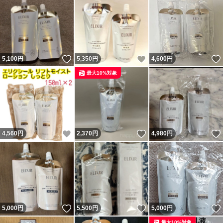
いいね！
いいね！
5,100
円
5,350
円
4,600
円
最大10%対象
いいね！
いいね！
4,560
円
2,370
円
4,980
円
いいね！
いいね！
5,000
円
5,500
円
5,000
円
最大10%対象