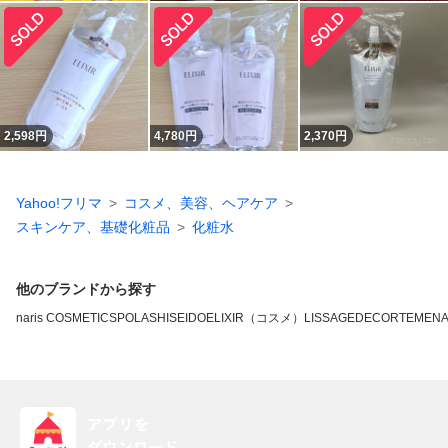
2,598
円
4,780
円
2,370
円
Yahoo!フリマ
コスメ、美容、ヘアケア
スキンケア、基礎化粧品
化粧水
他のブランドから探す
naris COSMETICS
POLA
SHISEIDO
ELIXIR（コスメ）
LISSAGE
DECORTE
MEN