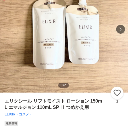
1
/
2
い
エリクシール リフトモイスト ローション 150m
3
L エマルジョン 110mL SP Ⅱ つめかえ用
ELIXIR（コスメ）
送料無料