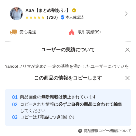
ASA【まとめ割あり♪】
（
720
）
本人確認済
安心発送
取引実績99+
ユーザーの実績について
価格の相談
商品への質問
商品への質問からの値下げ交渉、不適切なカテゴリ変更依頼は禁止です
Yahoo!フリマが定めた一定の基準を満たしたユーザーにバッジを
付与しています
この商品をみている人にオススメ
この商品の情報をコピーします
安心取引出品者
最大10%対象
Yahoo!フリマの基準をクリアした安
安心取引出品者
商品画像の
無断転載は禁止
されています
心・安全なユーザーです
コピーされた情報は
必ずご自身の商品に合わせて編集
取引実績
してください
コピーは
1商品につき1回
です
このユーザーはYahoo!フリマの取
取引実績◯+
いいね！
いいね！
4,300
円
4,750
円
4,900
円
引を完了させた実績があります
商品情報コピー機能について
最大10%対象
最大10%対象