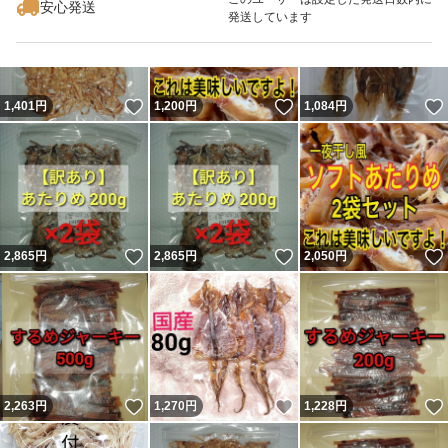
安心発送
#ダイエット
発送しています
#炊き込みご飯
#煮物
#おつまみ
いいね！
いいね！
1,401
円
1,200
円
1,084
円
#魚介乾製品
いいね！
いいね！
2,865
円
2,865
円
2,050
円
いいね！
いいね！
2,263
円
1,270
円
1,228
円