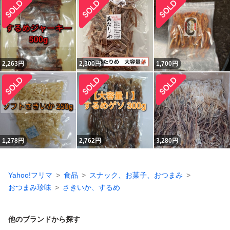
2,263
円
2,300
円
1,700
円
1,278
円
2,762
円
3,280
円
Yahoo!フリマ
食品
スナック、お菓子、おつまみ
おつまみ珍味
さきいか、するめ
他のブランドから探す