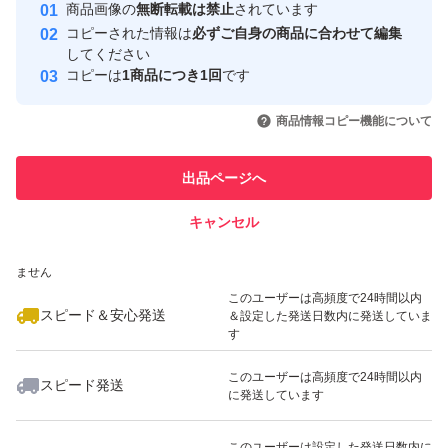
安心取引出品者
・厳重に梱包して発送して欲しい
商品画像の
無断転載は禁止
されています
心・安全なユーザーです
コピーされた情報は
必ずご自身の商品に合わせて編集
・上記以外の袋数を希望
取引実績
してください
・配送方法を変更したい
コピーは
1商品につき1回
です
このユーザーはYahoo!フリマの取
取引実績◯+
いいね！
いいね！
2,865
・発送日を早めてほしい
円
1,364
円
1,364
円
引を完了させた実績があります
商品情報コピー機能について
最大10%対象
・他商品と同梱希望（※送料分を値引き出来る場合あ
このユーザーは他フリマサービス
り）
他フリマ実績◯+
出品ページへ
での取引実績があります
キャンセル
スピード&安心発送
#ポイント消化
いいね！
いいね！
2,865
※このバッジは実績に基づく表示であり、発送を保証しているものではあり
円
1,500
円
2,800
円
#クーポン消化
ません
このユーザーは高頻度で24時間以内
スピード＆安心発送
＆設定した発送日数内に発送していま
#あたりめ
す
#するめ
このユーザーは高頻度で24時間以内
スピード発送
#いか
に発送しています
いいね！
いいね！
2,865
円
2,762
円
2,865
円
#スルメ
このユーザーは設定した発送日数内に