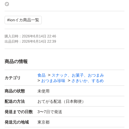
保管して下さい。
#
ionイカ商品一覧
【訳ありの理由】
商品加工の際に出た端材を使用
購入日時：
2026年6月14日 22:46
中身は正規品と同じなので、品質・味は問題ありません。
出品日時：
2026年6月14日 22:39
＊保存に便利なチャック付き
商品の情報
＊イカと食塩だけで作った完全無添加のあたりめ
食品
スナック、お菓子、おつまみ
＊酒の肴だけでなく、炊き込みご飯や煮物などにもおすす
カテゴリ
おつまみ珍味
さきいか、するめ
め
商品の状態
未使用
配送の方法
おてがる配送（日本郵便）
【発送について】
発送までの日数
3〜7日で発送
厚紙封筒、クラフト封筒、宅配ビニール袋、クッション封
発送元の地域
東京都
筒などに商品をそのまま入れて発送予定です。