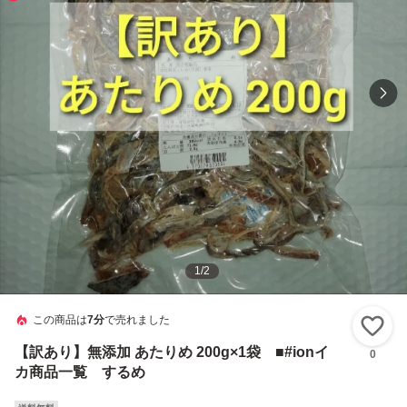
1
/
2
この商品は
7分
で売れました
い
【訳あり】無添加 あたりめ 200g×1袋 ■#ionイ
0
カ商品一覧 するめ