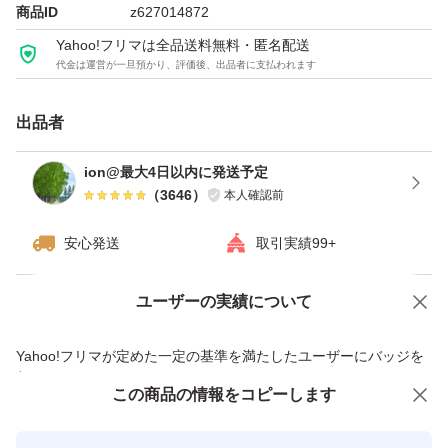
商品ID
z627014872
【価格について】
Yahoo!フリマは全品送料無料・匿名配送
代金は運営が一旦預かり、評価後、出品者に支払われます
単品での値下げ交渉には応じません。
出品者
▼ゆうパケットポスト（匿名・追跡）発送
1袋→1,364円
ion@最大4日以内に発送予定
（
3646
）
本人確認前
▼宅急便コンパクト（匿名・追跡）発送
安心発送
取引実績99+
2袋→2,865円
ユーザーの実績について
価格の相談
商品への質問
以降の袋数はゆうパックor宅急便発送になる予定です。ご
商品への質問からの値下げ交渉、不適切なカテゴリ変更依頼は禁止です
Yahoo!フリマが定めた一定の基準を満たしたユーザーにバッジを
相談ください。
付与しています
この商品をみている人にオススメ
この商品の情報をコピーします
安心取引出品者
★購入前にコメントにてご相談ください★
最大10%対象
Yahoo!フリマの基準をクリアした安