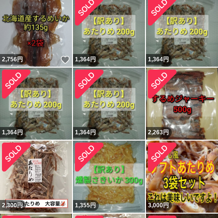
いいね！
2,756
円
1,364
円
1,364
円
1,364
円
1,364
円
2,263
円
2,300
円
1,355
円
3,000
円