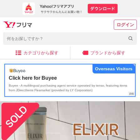
ログイン
カテゴリから探す
ブランドから探す
Overseas Visitors
Click here for Buyee
Buyee - A multilingual purchasing agent service operated by tenso, featuring items
from JDirectItems Fleamarket (provided by LY Corporation)