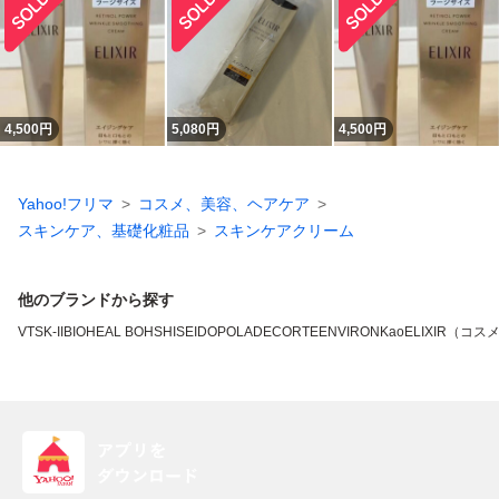
4,500
円
5,080
円
4,500
円
Yahoo!フリマ
コスメ、美容、ヘアケア
スキンケア、基礎化粧品
スキンケアクリーム
他のブランドから探す
VT
SK-II
BIOHEAL BOH
SHISEIDO
POLA
DECORTE
ENVIRON
Kao
ELIXIR（コス