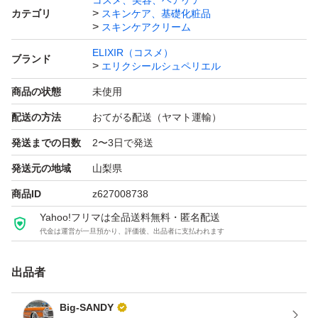
コスメ、美容、ヘアケア
カテゴリ
スキンケア、基礎化粧品
ませ。
スキンケアクリーム
ELIXIR（コスメ）
ブランド
※ネコポスで、簡易的な梱包でお届け致します事をご了承
エリクシールシュペリエル
下さいませ。
商品の状態
未使用
配送の方法
おてがる配送（ヤマト運輸）
※何かご不明な点が御座いましたら、気軽にコメント下さ
発送までの日数
2〜3日で発送
いませ。
発送元の地域
山梨県
商品ID
z627008738
#エスプリーク #PRIOR #INTEGRATE
Yahoo!フリマは全品送料無料・匿名配送
#アベンヌ #dプログラム #MAQuillAGE
代金は運営が一旦預かり、評価後、出品者に支払われます
#KOSE #カネボウ #乳液 #化粧水
#ファンデーション #ベネフィーク
出品者
Big-SANDY