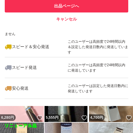
このユーザーは他フリマサービス
他フリマ実績◯+
出品ページへ
での取引実績があります
キャンセル
スピード&安心発送
いいね！
いいね！
3,580
※このバッジは実績に基づく表示であり、発送を保証しているものではあり
円
4,000
円
4,500
円
ません
このユーザーは高頻度で24時間以内
スピード＆安心発送
＆設定した発送日数内に発送していま
す
このユーザーは高頻度で24時間以内
スピード発送
に発送しています
いいね！
いいね！
6,000
円
5,750
円
7,190
円
このユーザーは設定した発送日数内に
安心発送
発送しています
いいね！
いいね！
6,280
円
5,555
円
4,700
円