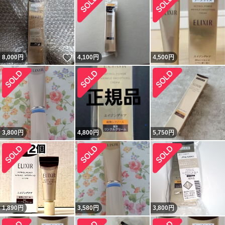
いいね！
8,000
円
4,100
円
4,500
円
3,800
円
4,800
円
5,750
円
1,890
円
3,580
円
3,800
円