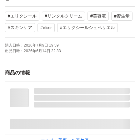
22g
#
エリクシール
#
リンクルクリーム
#
美容液
#
資生堂
★部分用クリーム
#
スキンケア
#
elixir
#
エリクシールシュペリエル
資生堂エリクシールのエンリッチド リンクルクリーム 22
購入日時：
2026年7月9日 19:59
gです。目元や口元の乾燥小じわを目立たなくする美容濃
出品日時：
2026年6月14日 22:33
密クリームです。未使用品となります。
商品の情報
【ブランド】ELIXIR（エリクシール）
【商品名】エンリッチド リンクルクリームL
【内容量】22g
【商品の状態】未使用
【カラー】ゴールド系
※素人の自宅保管ですので、神経質な方はお控えください