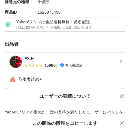
発送元の地域
千葉県
商品ID
z626975496
Yahoo!フリマは全品送料無料・匿名配送
代金は運営が一旦預かり、評価後、出品者に支払われます
出品者
FX.H
（
5960
）
本人確認済
取引実績99+
ユーザーの実績について
価格の相談
商品への質問
商品への質問からの値下げ交渉、不適切なカテゴリ変更依頼は禁止です
Yahoo!フリマが定めた一定の基準を満たしたユーザーにバッジを
付与しています
この商品をみている人にオススメ
この商品の情報をコピーします
安心取引出品者