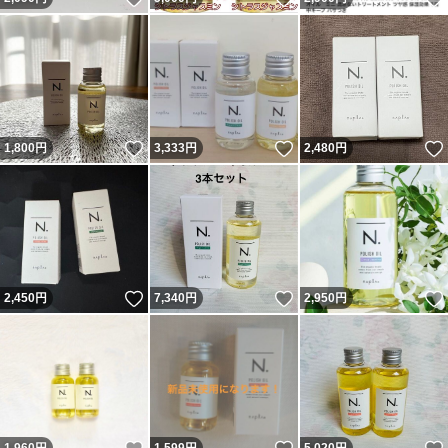
いいね！
いいね！
1,800
円
3,333
円
2,480
円
いいね！
いいね！
2,450
円
7,340
円
2,950
円