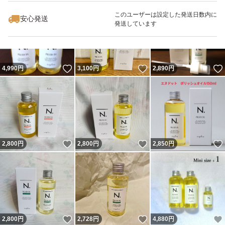
最大10%対象
最大10%対象
このユーザーは設定した発送日数内に
安心発送
発送しています
いいね！
いいね！
4,990
円
3,100
円
2,890
円
いいね！
いいね！
2,800
円
2,800
円
2,850
円
いいね！
いいね！
2,800
円
2,728
円
4,880
円