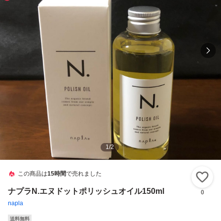
1
/
2
この商品は
15時間
で売れました
い
ナプラN.エヌドットポリッシュオイル150ml
0
napla
送料無料