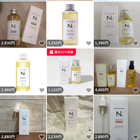
いいね！
いいね！
2,930
円
3,250
円
1,390
円
最大10%対象
いいね！
いいね！
2,990
円
1,120
円
4,400
円
いいね！
いいね！
2,880
円
2,239
円
2,890
円