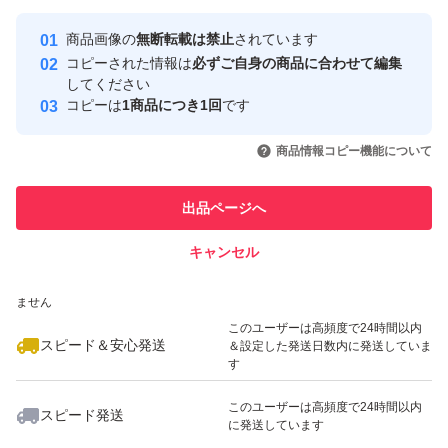
最大10%対象
最大10%対象
Yahoo!フリマの基準をクリアした安
安心取引出品者
商品画像の
無断転載は禁止
されています
心・安全なユーザーです
コピーされた情報は
必ずご自身の商品に合わせて編集
取引実績
してください
コピーは
1商品につき1回
です
このユーザーはYahoo!フリマの取
取引実績◯+
いいね！
いいね！
2,790
円
2,790
円
2,890
円
引を完了させた実績があります
商品情報コピー機能について
このユーザーは他フリマサービス
他フリマ実績◯+
出品ページへ
での取引実績があります
キャンセル
スピード&安心発送
いいね！
いいね！
2,890
※このバッジは実績に基づく表示であり、発送を保証しているものではあり
円
2,690
円
2,698
円
ません
最大10%対象
このユーザーは高頻度で24時間以内
スピード＆安心発送
＆設定した発送日数内に発送していま
す
このユーザーは高頻度で24時間以内
スピード発送
に発送しています
いいね！
いいね！
2,950
円
2,790
円
1,120
円