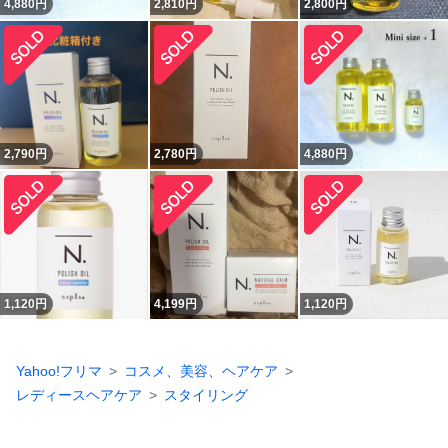
4,880
円
2,810
円
2,800
円
2,790
円
2,780
円
4,880
円
1,120
円
4,199
円
1,120
円
Yahoo!フリマ
コスメ、美容、ヘアケア
レディースヘアケア
スタイリング