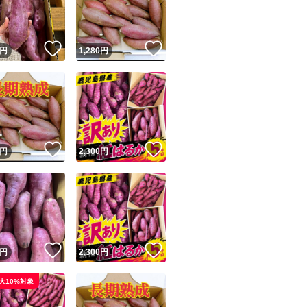
商品情報コピー機
リマ実績◯+
このユーザーは他フリマサービスでの取引実績があります
！
いいね！
いいね！
円
1,280
円
出品ページへ
&安心発送
キャンセル
ジは実績に基づく表示であり、発送を保証しているものではありません
このユーザーは高頻度で24時間以内＆設定した発送日数内に
ード＆安心発送
ます
！
いいね！
いいね！
円
2,300
円
ード発送
このユーザーは高頻度で24時間以内に発送しています
発送
このユーザーは設定した発送日数内に発送しています
！
いいね！
いいね！
円
2,300
円
大10%対象