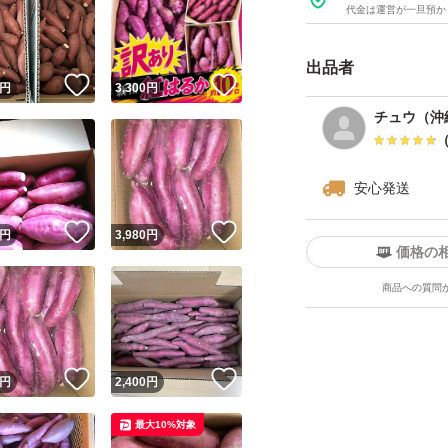
環境で保存すると
代金は運営が一旦預か
★受け取りの時間
出品者
にてお知らせくだ
！
いいね！
いいね！
円
3,300
円
い。
チュウ（沖
☆☆ご登録された
安心発送
い、部屋番号の入
号・住所を再度ご
！
いいね！
いいね！
円
3,980
円
価格の
★プレゼントする
商品への質問
い。
生物に関しては都
！
いいね！
いいね！
円
2,400
円
★発送前に必ず検
などが原因で商品
最大10%対象