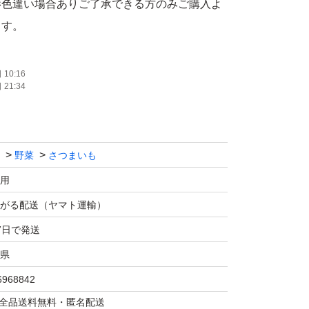
影色違い場合ありご了承できる方のみご購入よ
ます。
。
り様々ですので指定できません。また、掲載し
10:16
21:34
大や小さい場合もあります。
りますので、形が不揃い・傷・皮むけ・サイズ
ますが、味や品質には問題ありません。
野菜
さつまいも
干し芋・天ぷらなどにお楽しみながらお召し上
。
用
がる配送（ヤマト運輸）
7日で発送
湿を避け、風通しの良い冷暗所で保存してくだ
県
6968842
新聞紙に包んで段ボールに入れ、10℃前後の
マは全品送料無料・匿名配送