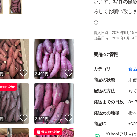
います。写真の撮
ろしくお願い致し
品種は選べません
※本数も入荷によ
購入日時：
2026年6月15日 
出品日時：
2026年6月14日 
た写真の本数より
「訳あり品」とな
商品の情報
混合などが含まれ
カテゴリ
食品
焼き芋、蒸し芋・
！
いいね！
いいね！
円
2,490
円
がりくださいませ
商品の状態
未使
大10%対象
配送の方法
おて
【保存方法】
発送までの日数
3〜
直射日光・高温多
発送元の地域
栃木
！
いいね！
いいね！
さい。
円
2,300
円
商品ID
z62
長期保存する場合は
最大10%対象
Yahoo!フリ