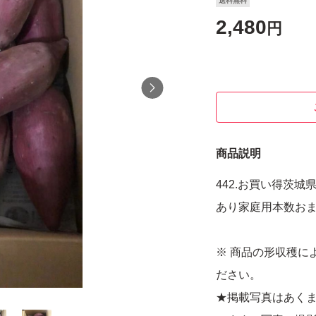
送料無料
2,480
円
商品説明
442.お買い得茨
あり家庭用本数お
※ 商品の形収穫に
ださい。
★掲載写真はあく