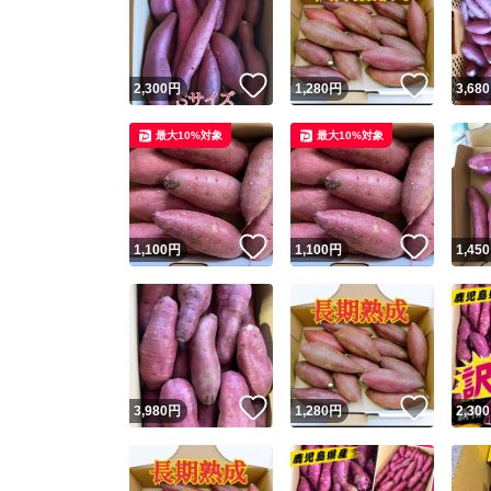
いいね！
いいね
2,300
円
1,280
円
3,680
最大10%対象
最大10%対象
いいね！
いいね
1,100
円
1,100
円
1,450
Yaho
安心取引
安心
いいね！
いいね
3,980
円
1,280
円
2,300
取引実績
取引