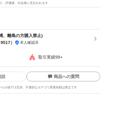
甘みが増します。
り、評価後、出品者に支払われます
帯指定をご希望の方は購入後に取引メッセージ
さい。日付指定はできかねますがご了承くださ
縄、離島の方購入禁止)
（
9517
）
本人確認済
住所通り発送なのでご購入する際に住所の間違
取引実績99+
れ忘れ等が頻発しております。発送先の郵便番
確認してから購入するようにしてください。
相談
商品への質問
方には必ず事前に送り先方にご連絡してくださ
からの値下げ交渉、不適切なカテゴリ変更依頼は禁止です
合での受け取り延長など自己責任ください。
品させてしっかり梱包致しますが配送中の気温
に多少の傷みなどが出る場合もありますので、