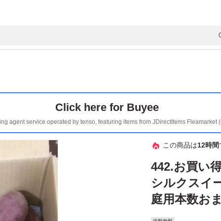
Click here for Buyee
ing agent service operated by tenso, featuring items from JDirectItems Fleamarket 
この商品は
12時間
442.お買
シルクスイー
庭用本数お