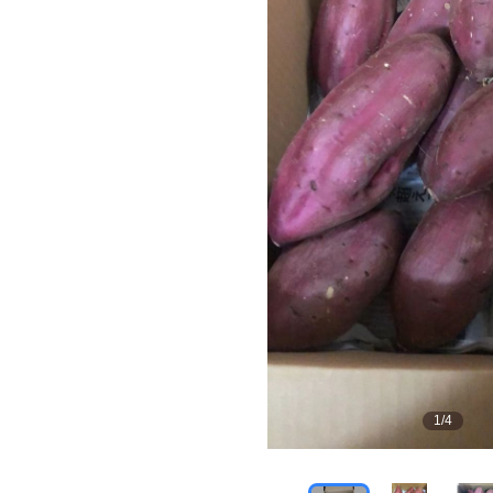
1
/
4