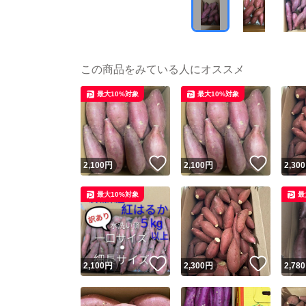
この商品をみている人にオススメ
最大10%対象
最大10%対象
いいね！
いいね
2,100
円
2,100
円
2,300
最大10%対象
最
いいね！
いいね
2,100
円
2,300
円
2,780