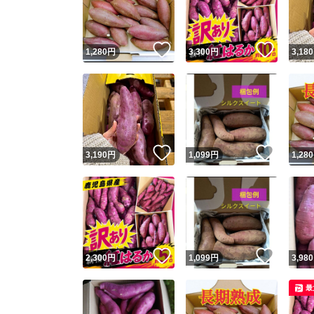
他フ
いいね！
いいね
1,280
円
3,300
円
3,180
スピード
※このバッ
スピ
いいね！
いいね
3,190
円
1,099
円
1,280
スピ
安心
いいね！
いいね
2,300
円
1,099
円
3,980
最