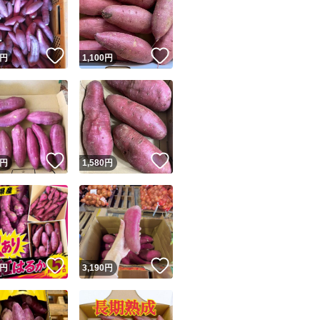
何卒ご理解いただ
運送中に多少折れ
！
いいね！
いいね！
円
1,100
円
のご購入をお願い
自然食品につきご
ユーザーの実績について
！
いいね！
いいね！
円
1,580
円
o!フリマが定めた一定の基準を満たしたユーザーにバッジを付与しています
出品者
この商品の情報をコピーします
取引出品者
Yahoo!フリマの基準をクリアした安心・安全なユーザーです
！
いいね！
いいね！
商品画像の
無断転載は禁止
されています
円
3,190
円
コピーされた情報は
必ずご自身の商品に合わせて編集
してください
コピーは
1商品につき1回
です
実績◯+
このユーザーはYahoo!フリマの取引を完了させた実績があり