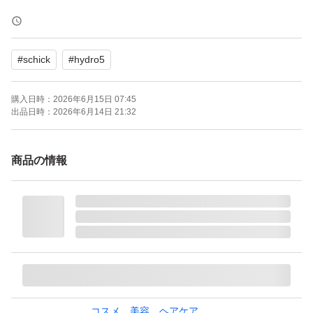
【発送方法】 ヤマトネコポス 無料
#
schick
#
hydro5
◯新品、未使用のため初期不良も含めメーカーにてご対応
ください。
購入日時：
2026年6月15日 07:45
◯細部まで気になさる方、完璧を求める方の購入はご遠慮
出品日時：
2026年6月14日 21:32
ください。
◯交換・返品等は受付けておりませんので、ご了承の上ご
商品の情報
購入ください。
◯商品の画像は撮影及び照明状況、お使いの環境によって
現物との色彩やイメージに差が生じます。
コスメ、美容、ヘアケア