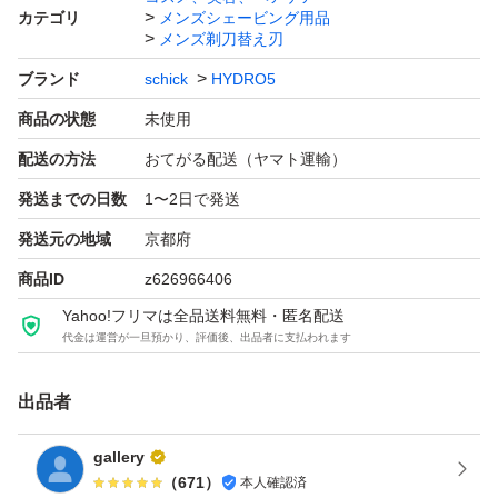
カテゴリ
メンズシェービング用品
メンズ剃刀替え刃
ブランド
schick
HYDRO5
商品の状態
未使用
配送の方法
おてがる配送（ヤマト運輸）
発送までの日数
1〜2日で発送
発送元の地域
京都府
商品ID
z626966406
Yahoo!フリマは全品送料無料・匿名配送
代金は運営が一旦預かり、評価後、出品者に支払われます
出品者
gallery
（
671
）
本人確認済