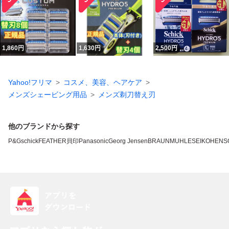
1,860
円
1,630
円
2,500
円
Yahoo!フリマ
コスメ、美容、ヘアケア
メンズシェービング用品
メンズ剃刀替え刃
他のブランドから探す
P&G
schick
FEATHER
貝印
Panasonic
Georg Jensen
BRAUN
MUHLE
SEIKO
HENS