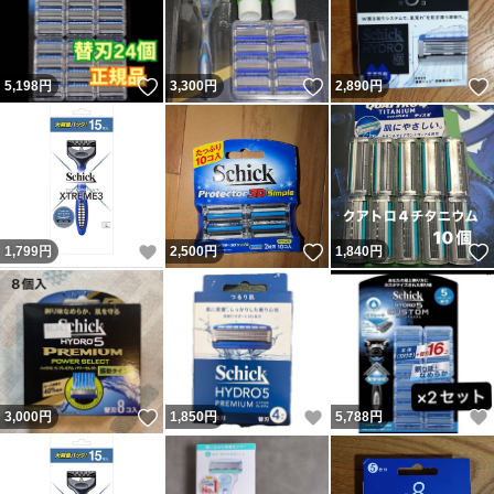
いいね！
いいね！
5,198
円
3,300
円
2,890
円
いいね！
いいね！
1,799
円
2,500
円
1,840
円
いいね！
いいね！
3,000
円
1,850
円
5,788
円