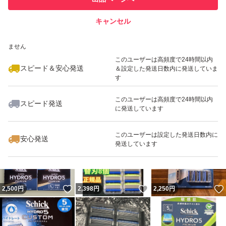
での取引実績があります
キャンセル
スピード&安心発送
いいね！
いいね！
1,630
※このバッジは実績に基づく表示であり、発送を保証しているものではあり
円
1,330
円
1,860
円
ません
このユーザーは高頻度で24時間以内
スピード＆安心発送
＆設定した発送日数内に発送していま
す
このユーザーは高頻度で24時間以内
スピード発送
に発送しています
いいね！
いいね！
2,160
円
2,750
円
3,700
円
最大10%対象
最大10%対象
このユーザーは設定した発送日数内に
安心発送
発送しています
いいね！
いいね！
2,500
円
2,398
円
2,250
円