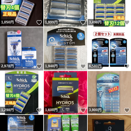
いいね！
いいね！
1,050
円
1,999
円
3,498
円
いいね！
いいね！
2,978
円
1,948
円
6,580
円
いいね！
いいね！
1,298
円
1,600
円
3,900
円