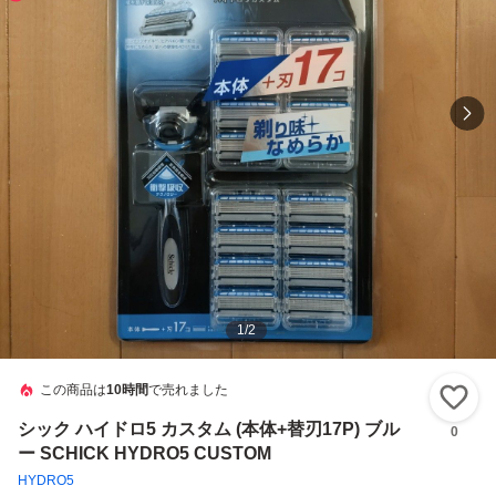
1
/
2
この商品は
10時間
で売れました
い
シック ハイドロ5 カスタム (本体+替刃17P) ブル
0
ー SCHICK HYDRO5 CUSTOM
HYDRO5