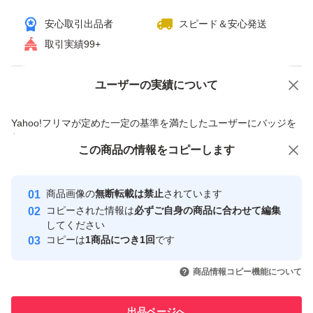
安心取引出品者
スピード＆安心発送
取引実績99+
ユーザーの実績について
価格の相談
商品への質問
商品への質問からの値下げ交渉、不適切なカテゴリ変更依頼は禁止です
Yahoo!フリマが定めた一定の基準を満たしたユーザーにバッジを
付与しています
この商品をみている人にオススメ
この商品の情報をコピーします
安心取引出品者
最大10%対象
Yahoo!フリマの基準をクリアした安
安心取引出品者
商品画像の
無断転載は禁止
されています
心・安全なユーザーです
コピーされた情報は
必ずご自身の商品に合わせて編集
取引実績
してください
コピーは
1商品につき1回
です
このユーザーはYahoo!フリマの取
取引実績◯+
いいね！
いいね！
3,426
円
1,980
円
2,698
円
引を完了させた実績があります
商品情報コピー機能について
最大10%対象
このユーザーは他フリマサービス
他フリマ実績◯+
出品ページへ