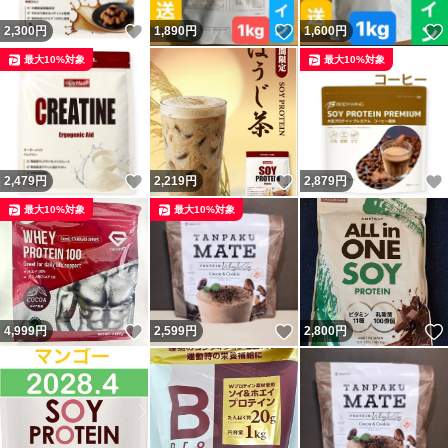
いいね！
いいね！
2,300
円
1,890
円
1,600
円
最大10%対象
最大10%対象
いいね！
いいね！
2,479
円
2,219
円
2,879
円
最大10%対象
最大10%対象
いいね！
いいね！
4,999
円
2,599
円
2,800
円