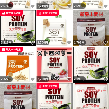
いいね！
いいね！
2,674
円
2,219
円
2,695
円
最大10%対象
最大10%対象
いいね！
いいね！
2,219
円
2,700
円
1,799
円
最大10%対象
いいね！
いいね！
2,327
円
2,250
円
2,199
円
最大10%対象