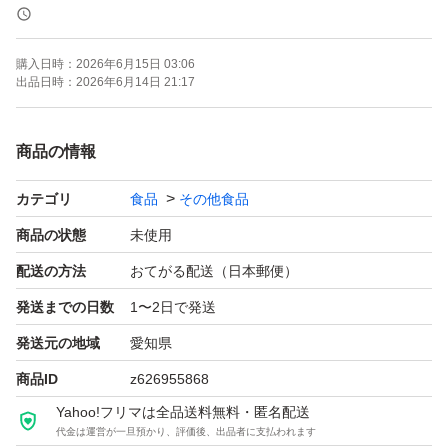
乾燥大豆の約30％がタンパク質であり、9種類の必須アミ
ノ酸が含まれているのが特徴です。
購入日時：
2026年6月15日 03:06
出品日時：
2026年6月14日 21:17
[原料へのこだわり]
植物由来であるステビアを使用しております。
商品の情報
カテゴリ
食品
その他食品
[ダイエット]
ソイプロテインは食物繊維が豊富で腹持ちがよく満足感を
商品の状態
未使用
得やすい為、ダイエットしたい方にもオススメです。
配送の方法
おてがる配送（日本郵便）
発送までの日数
1〜2日で発送
[お召し上がり方]
発送元の地域
愛知県
付属スプーン山盛り1杯(1食20g)に水や牛乳、お好きな飲
商品ID
z626955868
料に混ぜてお召し上がり下さい。
Yahoo!フリマは全品送料無料・匿名配送
代金は運営が一旦預かり、評価後、出品者に支払われます