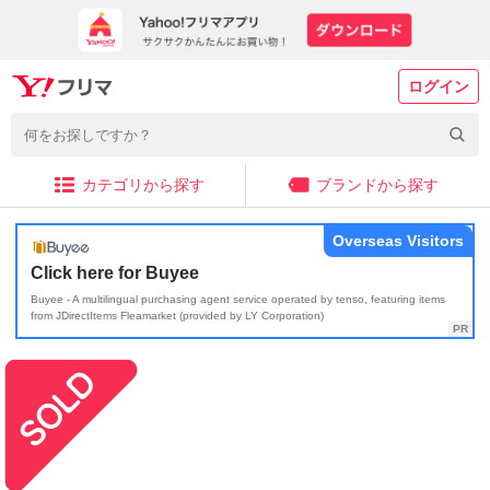
ログイン
カテゴリから探す
ブランドから探す
Overseas Visitors
Click here for Buyee
Buyee - A multilingual purchasing agent service operated by tenso, featuring items
from JDirectItems Fleamarket (provided by LY Corporation)