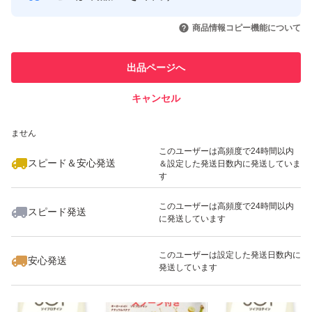
このユーザーはYahoo!フリマの取
取引実績◯+
いいね！
いいね！
2,219
円
2,219
円
1,659
円
引を完了させた実績があります
商品情報コピー機能について
最大10%対象
最大10%対象
このユーザーは他フリマサービス
他フリマ実績◯+
出品ページへ
での取引実績があります
キャンセル
スピード&安心発送
いいね！
いいね！
2,250
※このバッジは実績に基づく表示であり、発送を保証しているものではあり
円
1,659
円
2,219
円
ません
最大10%対象
最大10%対象
最大10%対象
このユーザーは高頻度で24時間以内
スピード＆安心発送
＆設定した発送日数内に発送していま
す
このユーザーは高頻度で24時間以内
スピード発送
に発送しています
いいね！
いいね！
2,219
円
1,659
円
2,770
円
最大10%対象
最大10%対象
最大10%対象
このユーザーは設定した発送日数内に
安心発送
発送しています