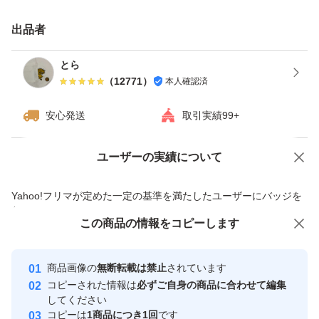
OgarMade ソイプロテイン 人工甘味料不使用 国内製造 大
豆 植物性プロテイン 日本を代表するパティシエ監修 (ク
出品者
ッキークリーム, 1kg)
とら
（
12771
）
本人確認済
安心発送
取引実績99+
ユーザーの実績について
価格の相談
商品への質問
商品への質問からの値下げ交渉、不適切なカテゴリ変更依頼は禁止です
Yahoo!フリマが定めた一定の基準を満たしたユーザーにバッジを
付与しています
この商品をみている人にオススメ
この商品の情報をコピーします
安心取引出品者
最大10%対象
最大10%対象
最大10%対象
Yahoo!フリマの基準をクリアした安
安心取引出品者
商品画像の
無断転載は禁止
されています
心・安全なユーザーです
コピーされた情報は
必ずご自身の商品に合わせて編集
取引実績
してください
コピーは
1商品につき1回
です