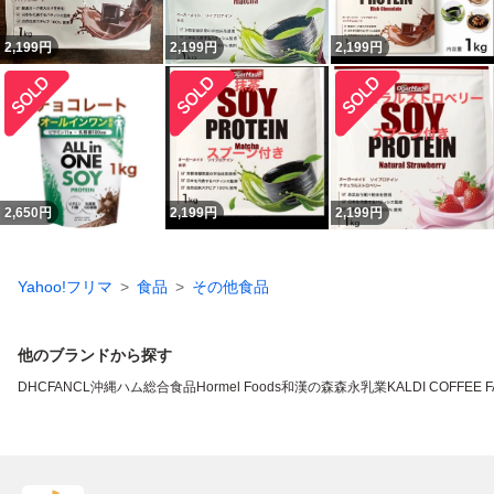
2,199
円
2,199
円
2,199
円
2,650
円
2,199
円
2,199
円
Yahoo!フリマ
食品
その他食品
他のブランドから探す
DHC
FANCL
沖縄ハム総合食品
Hormel Foods
和漢の森
森永乳業
KALDI COFFEE 