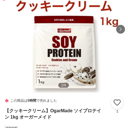
1
/
4
この商品は
5時間
で売れました
い
【クッキークリーム】OgarMade ソイプロテイ
1
ン 1kg オーガーメイド