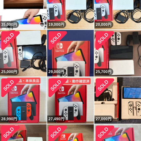
いいね！
35,000
円
19,000
円
20,000
円
25,000
円
29,000
円
25,700
円
28,990
円
27,490
円
27,000
円