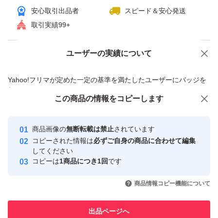
安心取引出品者
スピード＆安心発送
取引実績99+
ユーザーの実績について
価格の相談
商品への質問
商品への質問からの値下げ交渉、不適切なカテゴリ変更依頼は禁止です
Yahoo!フリマが定めた一定の基準を満たしたユーザーにバッジを
付与しています
この商品をみている人にオススメ
この商品の情報をコピーします
安心取引出品者
最大10%対象
最大10%対象
最大10%対象
Yahoo!フリマの基準をクリアした安
安心取引出品者
商品画像の
無断転載は禁止
されています
心・安全なユーザーです
コピーされた情報は
必ずご自身の商品に合わせて編集
取引実績
してください
コピーは
1商品につき1回
です
このユーザーはYahoo!フリマの取
取引実績◯+
いいね！
いいね！
29,999
円
27,000
円
28,000
円
引を完了させた実績があります
商品情報コピー機能について
このユーザーは他フリマサービス
他フリマ実績◯+
出品ページへ
での取引実績があります