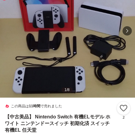
1
/
8
この商品は
11時間
で売れました
い
【中古美品】 Nintendo Switch 有機ELモデル ホ
2
ワイト ニンテンドースイッチ 初期化済 スイッチ
有機EL 任天堂