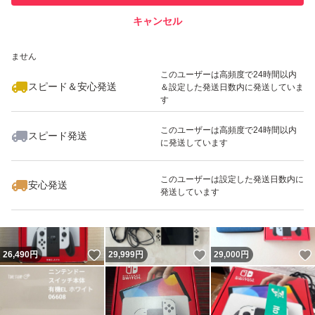
キャンセル
スピード&安心発送
いいね！
いいね！
31,500
※このバッジは実績に基づく表示であり、発送を保証しているものではあり
円
29,500
円
27,000
円
ません
最大10%対象
このユーザーは高頻度で24時間以内
スピード＆安心発送
＆設定した発送日数内に発送していま
す
このユーザーは高頻度で24時間以内
スピード発送
に発送しています
いいね！
いいね！
28,490
円
30,000
円
28,400
円
最大10%対象
このユーザーは設定した発送日数内に
安心発送
発送しています
いいね！
いいね！
26,490
円
29,999
円
29,000
円