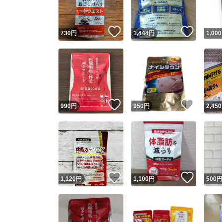
いいね！
いいね
730
円
1,444
円
1,000
いいね！
いいね
990
円
950
円
2,450
いいね！
いいね
1,120
円
1,100
円
500