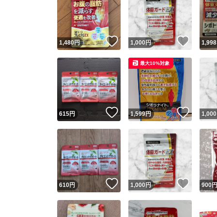
いいね！
いいね
1,480
円
1,000
円
1,998
最大10%対象
いいね！
いいね
615
円
1,599
円
1,000
いいね！
いいね
610
円
1,000
円
900