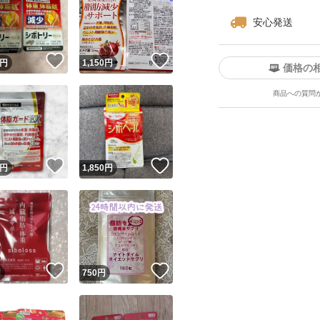
安心発送
！
いいね！
いいね！
円
1,150
円
価格の
商品への質問
！
いいね！
いいね！
円
1,850
円
！
いいね！
いいね！
円
750
円