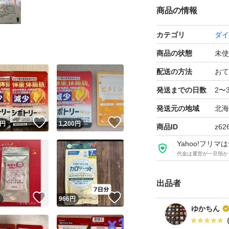
商品の情報
カテゴリ
ダイ
商品の状態
未使
配送の方法
おて
発送までの日数
2〜
発送元の地域
北海
！
いいね！
いいね！
円
1,200
円
商品ID
z62
Yahoo!フリ
代金は運営が一旦預か
出品者
！
いいね！
いいね！
円
966
円
ゆかちん