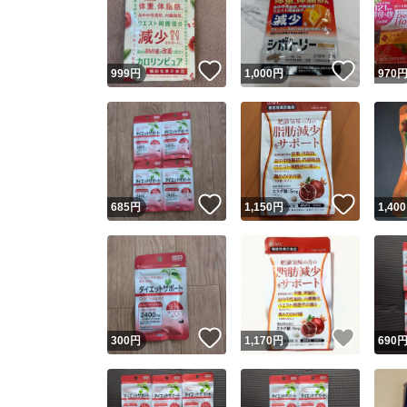
いいね！
いいね
999
円
1,000
円
970
いいね！
いいね
685
円
1,150
円
1,400
Yaho
安心取引
安心
いいね！
いいね
300
円
1,170
円
690
取引実績
取引