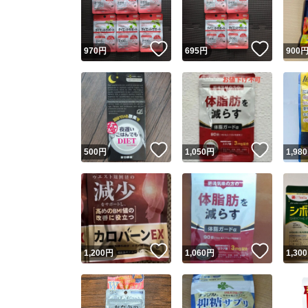
他フ
いいね！
いいね
970
円
695
円
900
スピード
※このバッ
スピ
いいね！
いいね
500
円
1,050
円
1,980
スピ
安心
いいね！
いいね
1,200
円
1,060
円
1,300