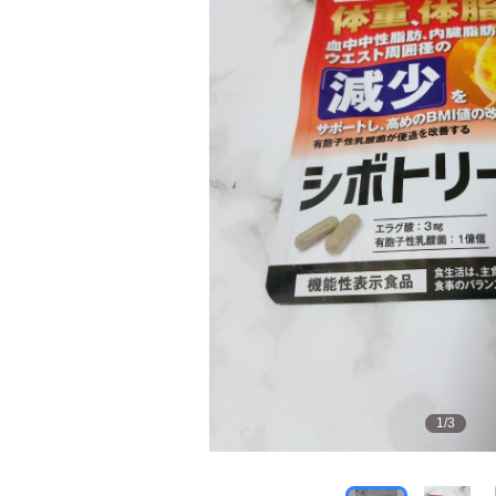
1
/
3