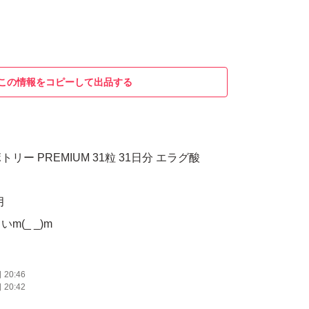
この情報をコピーして出品する
ー PREMIUM 31粒 31日分 エラグ酸
月
(_ _)m
20:46
20:42