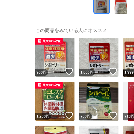
この商品をみている人にオススメ
最大10%対象
いいね！
いいね
900
円
1,000
円
1,999
最大10%対象
いいね！
いいね
1,200
円
700
円
710