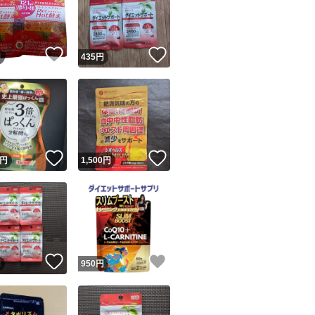
！
いいね！
いいね！
円
435
円
ユーザーの実績について
！
いいね！
いいね！
円
1,500
円
o!フリマが定めた一定の基準を満たしたユーザーにバッジを付与しています
出品者
この商品の情報をコピーします
取引出品者
Yahoo!フリマの基準をクリアした安心・安全なユーザーです
！
いいね！
いいね！
商品画像の
無断転載は禁止
されています
円
950
円
コピーされた情報は
必ずご自身の商品に合わせて編集
してください
コピーは
1商品につき1回
です
実績◯+
このユーザーはYahoo!フリマの取引を完了させた実績があり