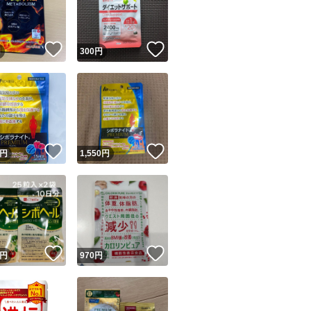
商品情報コピー機
リマ実績◯+
このユーザーは他フリマサービスでの取引実績があります
！
いいね！
いいね！
円
300
円
出品ページへ
&安心発送
キャンセル
ジは実績に基づく表示であり、発送を保証しているものではありません
このユーザーは高頻度で24時間以内＆設定した発送日数内に
ード＆安心発送
ます
！
いいね！
いいね！
円
1,550
円
ード発送
このユーザーは高頻度で24時間以内に発送しています
発送
このユーザーは設定した発送日数内に発送しています
！
いいね！
いいね！
円
970
円