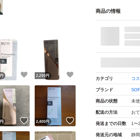
商品の情報
！
いいね！
いいね！
円
2,290
円
カテゴリ
コス
ブランド
SOF
商品の状態
未使
配送の方法
おて
！
いいね！
いいね！
円
2,400
円
発送までの日数
1〜
発送元の地域
静岡