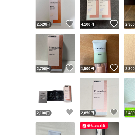
いいね！
いいね
2,520
円
4,100
円
2,300
いいね！
いいね
2,700
円
1,500
円
2,300
Yaho
安心取引
安心
いいね！
いいね
2,100
円
2,850
円
2,489
取引実績
最大10%対象
取引