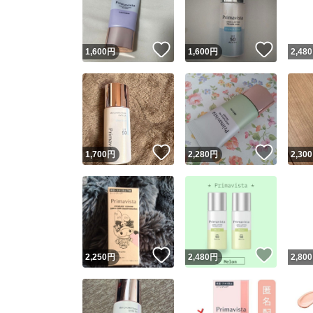
他フ
いいね！
いいね
1,600
円
1,600
円
2,480
スピード
※このバッ
スピ
いいね！
いいね
1,700
円
2,280
円
2,300
スピ
安心
いいね！
いいね
2,250
円
2,480
円
2,800