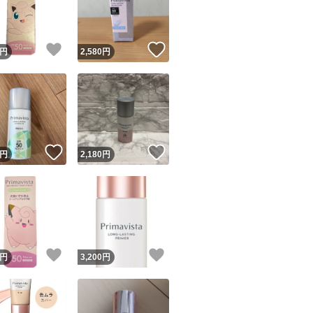
商品情報コピー機
リマ実績◯+
このユーザーは他フリマサービスでの取引実績があります
！
いいね！
いいね！
円
2,580
円
出品ページへ
&安心発送
キャンセル
ジは実績に基づく表示であり、発送を保証しているものではありません
このユーザーは高頻度で24時間以内＆設定した発送日数内に
ード＆安心発送
ます
！
いいね！
いいね！
円
2,180
円
ード発送
このユーザーは高頻度で24時間以内に発送しています
発送
このユーザーは設定した発送日数内に発送しています
！
いいね！
いいね！
円
3,200
円