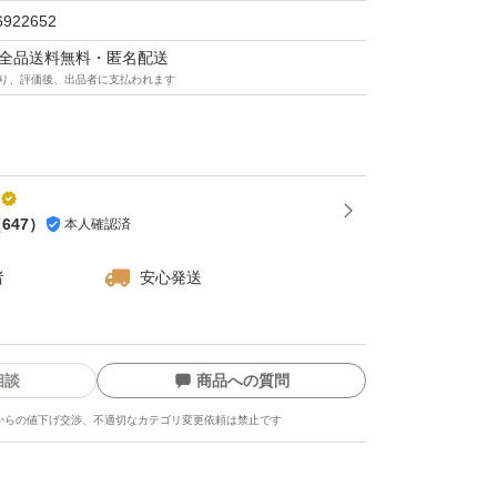
6922652
マは全品送料無料・匿名配送
り、評価後、出品者に支払われます
（
647
）
本人確認済
者
安心発送
相談
商品への質問
からの値下げ交渉、不適切なカテゴリ変更依頼は禁止です