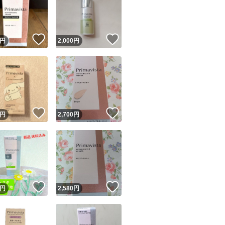
！
いいね！
いいね！
円
2,000
円
ユーザーの実績について
！
いいね！
いいね！
円
2,700
円
o!フリマが定めた一定の基準を満たしたユーザーにバッジを付与しています
出品者
この商品の情報をコピーします
取引出品者
Yahoo!フリマの基準をクリアした安心・安全なユーザーです
！
いいね！
いいね！
商品画像の
無断転載は禁止
されています
円
2,580
円
コピーされた情報は
必ずご自身の商品に合わせて編集
してください
コピーは
1商品につき1回
です
実績◯+
このユーザーはYahoo!フリマの取引を完了させた実績があり