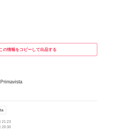
この情報をコピーして出品する
imavista
ta
21:23
20:30