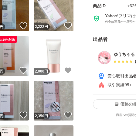
商品ID
z62
Yahoo!フリ
代金は運営が一旦預か
！
いいね！
いいね！
円
2,222
円
出品者
大10%対象
ゆうちゃる
！
いいね！
いいね！
円
2,000
円
安心取引出品
取引実績99+
価格の
！
いいね！
いいね！
商品への質問
円
2,350
円