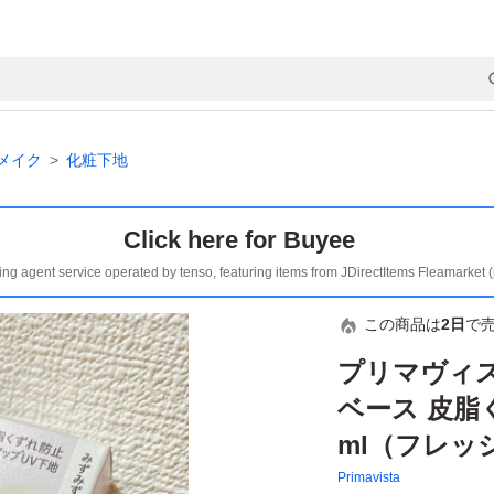
メイク
化粧下地
Click here for Buyee
ing agent service operated by tenso, featuring items from JDirectItems Fleamarket 
この商品は
2日
で
プリマヴィ
ベース 皮脂くず
ml（フレッ
Primavista