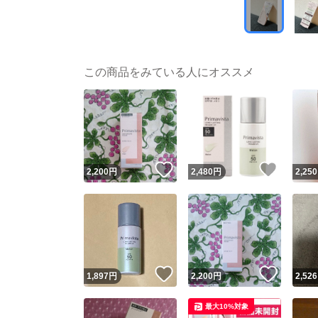
この商品をみている人にオススメ
いいね！
いいね
2,200
円
2,480
円
2,250
いいね！
いいね
1,897
円
2,200
円
2,526
最大10%対象