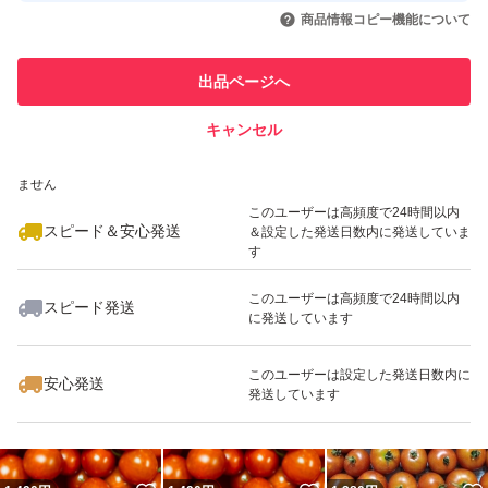
いいね！
いいね！
1,200
円
999
円
1,490
円
引を完了させた実績があります
商品情報コピー機能について
最大10%対象
最大10%対象
最大10%対象
このユーザーは他フリマサービス
他フリマ実績◯+
出品ページへ
での取引実績があります
キャンセル
スピード&安心発送
いいね！
いいね！
1,250
※このバッジは実績に基づく表示であり、発送を保証しているものではあり
円
1,490
円
1,490
円
ません
最大10%対象
最大10%対象
最大10%対象
このユーザーは高頻度で24時間以内
スピード＆安心発送
＆設定した発送日数内に発送していま
す
このユーザーは高頻度で24時間以内
スピード発送
に発送しています
いいね！
いいね！
1,490
円
1,490
円
1,490
円
最大10%対象
このユーザーは設定した発送日数内に
安心発送
発送しています