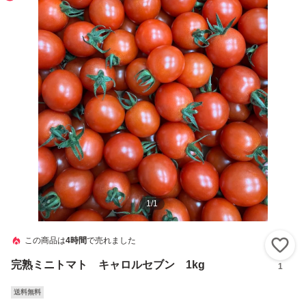
1
/
1
この商品は
4時間
で売れました
い
完熟ミニトマト キャロルセブン 1kg
1
送料無料