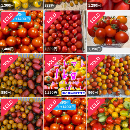
1,300
円
888
円
1,280
円
1,400
円
1,390
円
1,350
円
880
円
1,290
円
960
円