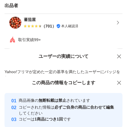
出品者
蕃茄屋
（
701
）
本人確認済
取引実績99+
ユーザーの実績について
価格の相談
商品への質問
商品への質問からの値下げ交渉、不適切なカテゴリ変更依頼は禁止です
Yahoo!フリマが定めた一定の基準を満たしたユーザーにバッジを
付与しています
この商品をみている人にオススメ
この商品の情報をコピーします
安心取引出品者
最大10%対象
最大10%対象
最大10%対象
Yahoo!フリマの基準をクリアした安
安心取引出品者
商品画像の
無断転載は禁止
されています
心・安全なユーザーです
コピーされた情報は
必ずご自身の商品に合わせて編集
取引実績
してください
コピーは
1商品につき1回
です
このユーザーはYahoo!フリマの取
取引実績◯+