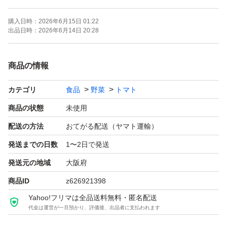
購入日時：
2026年6月15日 01:22
最短即日〜翌日には発送致します。
出品日時：
2026年6月14日 20:28
宜しくお願い致します！
商品の情報
カテゴリ
食品
野菜
トマト
商品の状態
未使用
配送の方法
おてがる配送（ヤマト運輸）
発送までの日数
1〜2日で発送
発送元の地域
大阪府
商品ID
z626921398
Yahoo!フリマは全品送料無料・匿名配送
代金は運営が一旦預かり、評価後、出品者に支払われます