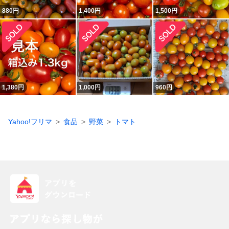
880
円
1,400
円
1,500
円
1,380
円
1,000
円
960
円
Yahoo!フリマ
食品
野菜
トマト