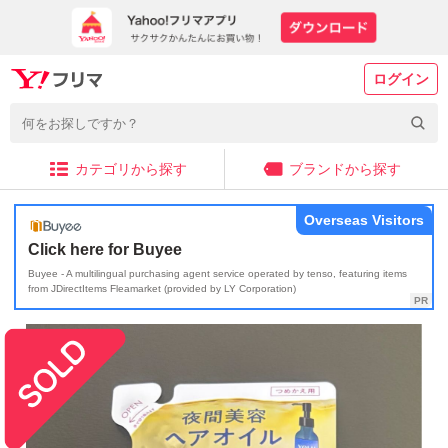
ログイン
カテゴリから探す
ブランドから探す
Overseas Visitors
Click here for Buyee
Buyee - A multilingual purchasing agent service operated by tenso, featuring items
from JDirectItems Fleamarket (provided by LY Corporation)