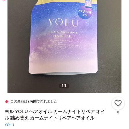
1
/
1
この商品は
2時間
で売れました
い
ヨル YOLU ヘアオイル カームナイトリペア オイ
0
ル 詰め替え カームナイトリペアヘアオイル
YOLU