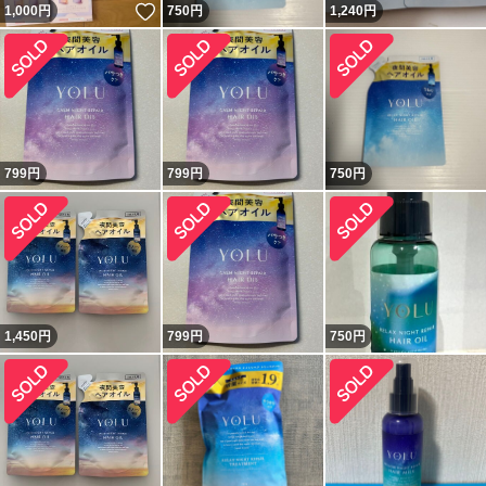
いいね！
1,000
円
750
円
1,240
円
799
円
799
円
750
円
1,450
円
799
円
750
円