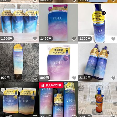
いいね！
いいね！
1,900
円
1,460
円
1,300
円
いいね！
いいね！
900
円
899
円
2,180
円
最大10%対象