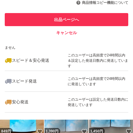
商品情報コピー機能について
このユーザーは他フリマサービス
他フリマ実績◯+
出品ページへ
での取引実績があります
キャンセル
スピード&安心発送
いいね！
いいね！
899
※このバッジは実績に基づく表示であり、発送を保証しているものではあり
円
900
円
1,000
円
ません
このユーザーは高頻度で24時間以内
スピード＆安心発送
＆設定した発送日数内に発送していま
す
このユーザーは高頻度で24時間以内
スピード発送
に発送しています
いいね！
いいね！
2,050
円
1,400
円
1,350
円
最大10%対象
このユーザーは設定した発送日数内に
安心発送
発送しています
いいね！
いいね！
849
円
1,390
円
1,450
円