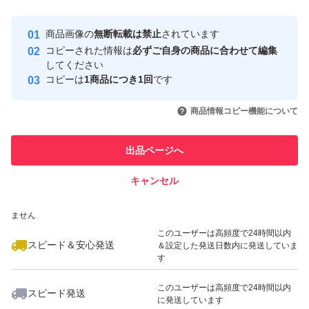
最大10%対象
最大10%対象
最大10%対象
Yahoo!フリマの基準をクリアした安
安心取引出品者
商品画像の
無断転載は禁止
されています
心・安全なユーザーです
コピーされた情報は
必ずご自身の商品に合わせて編集
取引実績
してください
コピーは
1商品につき1回
です
このユーザーはYahoo!フリマの取
取引実績◯+
いいね！
いいね！
3,230
円
3,230
円
2,880
円
引を完了させた実績があります
商品情報コピー機能について
最大10%対象
最大10%対象
このユーザーは他フリマサービス
他フリマ実績◯+
出品ページへ
での取引実績があります
キャンセル
スピード&安心発送
いいね！
いいね！
3,299
※このバッジは実績に基づく表示であり、発送を保証しているものではあり
円
2,879
円
2,880
円
ません
最大10%対象
最大10%対象
最大10%対象
このユーザーは高頻度で24時間以内
スピード＆安心発送
＆設定した発送日数内に発送していま
す
このユーザーは高頻度で24時間以内
スピード発送
に発送しています
いいね！
いいね！
2,675
円
2,695
円
2,250
円