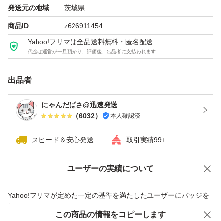
発送元の地域
茨城県
【送料】
商品ID
z626911454
送料無料（出品者負担）です。
Yahoo!フリマは全品送料無料・匿名配送
代金は運営が一旦預かり、評価後、出品者に支払われます
★即購入OKです。
出品者
Bpro
にゃんだばさ@迅速発送
chocoZAP
（
6032
）
本人確認済
Wプロテイン
スピード＆安心発送
取引実績99+
RIZAP
ライザップ
ユーザーの実績について
価格の相談
商品への質問
商品への質問からの値下げ交渉、不適切なカテゴリ変更依頼は禁止です
Yahoo!フリマが定めた一定の基準を満たしたユーザーにバッジを
付与しています
この商品をみている人にオススメ
この商品の情報をコピーします
安心取引出品者