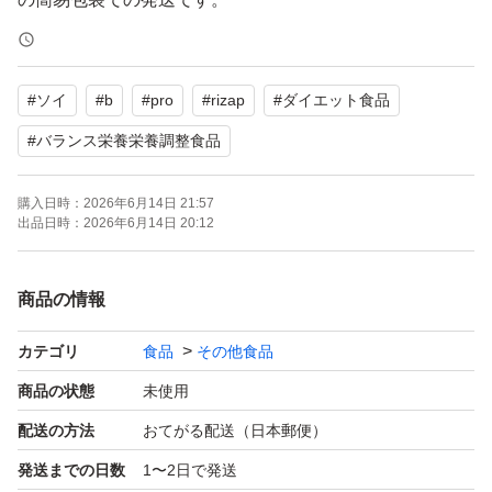
【商品状態】
#
ソイ
#
b
#
pro
#
rizap
#
ダイエット食品
新品未開封
#
バランス栄養栄養調整食品
【賞味期限】
購入日時：
2026年6月14日 21:57
2027年10月15日
出品日時：
2026年6月14日 20:12
【発送】
商品の情報
・簡易包装をご了承の上、ご検討ください。
・ご入金確定後24時間以内に発送手続きいたします。
カテゴリ
食品
その他食品
・商品をそのまま宅配用ビニール袋に入れてのポスト投函
商品の状態
未使用
での発送です。
配送の方法
おてがる配送（日本郵便）
・匿名配送での発送となります。
発送までの日数
1〜2日で発送