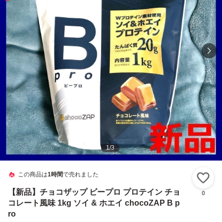
1
/
3
この商品は
1時間
で売れました
い
【新品】チョコザップ ビープロ プロテイン チョ
0
コレート風味 1kg ソイ & ホエイ chocoZAP B p
ro