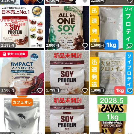
いいね！
いいね！
3,180
円
4,720
円
2,380
円
いいね！
いいね！
2,199
円
2,800
円
1,600
円
最大10%対象
いいね！
いいね！
3,500
円
1,799
円
1,890
円