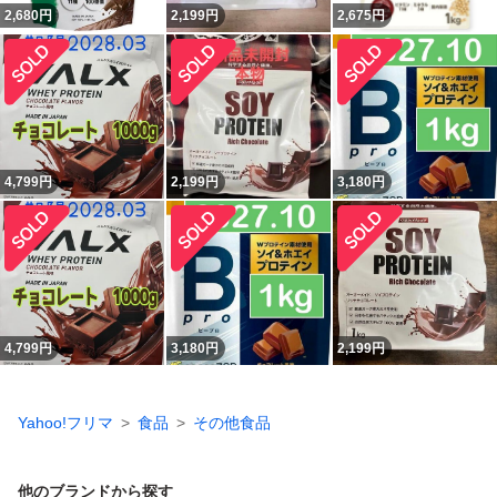
2,680
円
2,199
円
2,675
円
4,799
円
2,199
円
3,180
円
4,799
円
3,180
円
2,199
円
Yahoo!フリマ
食品
その他食品
他のブランドから探す