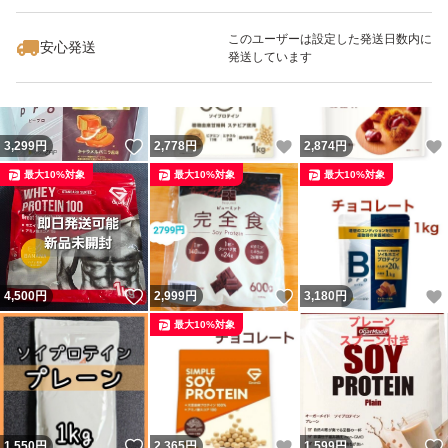
最大10%対象
最大10%対象
このユーザーは設定した発送日数内に
安心発送
発送しています
いいね！
いいね！
3,299
円
2,778
円
2,874
円
最大10%対象
最大10%対象
最大10%対象
いいね！
いいね！
4,500
円
2,999
円
3,180
円
最大10%対象
いいね！
いいね！
1,550
円
2,365
円
1,599
円