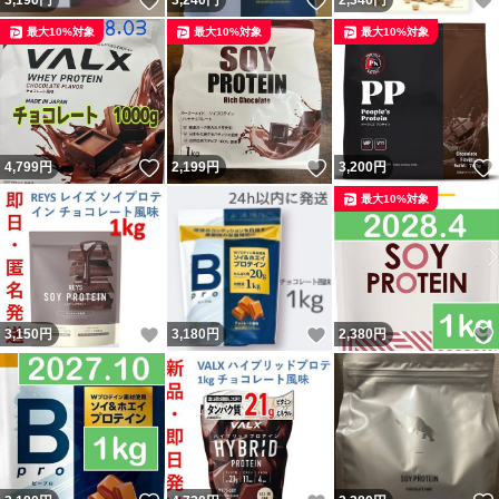
いいね！
いいね！
3,190
円
3,240
円
2,346
円
最大10%対象
最大10%対象
最大10%対象
いいね！
いいね！
4,799
円
2,199
円
3,200
円
最大10%対象
いいね！
いいね！
3,150
円
3,180
円
2,380
円