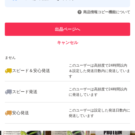
このユーザーはYahoo!フリマの取
取引実績◯+
いいね！
いいね！
1,599
円
1,599
円
2,778
円
引を完了させた実績があります
商品情報コピー機能について
最大10%対象
最大10%対象
最大10%対象
このユーザーは他フリマサービス
他フリマ実績◯+
出品ページへ
での取引実績があります
キャンセル
スピード&安心発送
いいね！
いいね！
2,250
※このバッジは実績に基づく表示であり、発送を保証しているものではあり
円
2,346
円
2,199
円
ません
最大10%対象
このユーザーは高頻度で24時間以内
スピード＆安心発送
＆設定した発送日数内に発送していま
す
このユーザーは高頻度で24時間以内
スピード発送
に発送しています
いいね！
いいね！
2,675
円
2,199
円
2,300
円
このユーザーは設定した発送日数内に
安心発送
発送しています