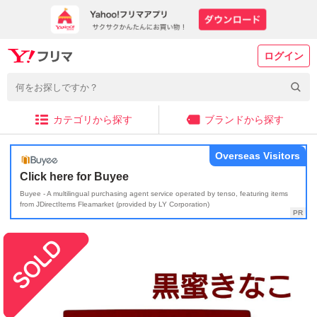
ログイン
カテゴリから探す
ブランドから探す
Overseas Visitors
Click here for Buyee
Buyee - A multilingual purchasing agent service operated by tenso, featuring items
from JDirectItems Fleamarket (provided by LY Corporation)