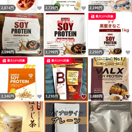
いいね！
いいね！
2,874
円
2,729
円
2,199
円
最大10%対象
いいね！
いいね！
2,199
円
2,199
円
2,250
円
最大10%対象
最大10%対象
いいね！
いいね！
2,346
円
3,230
円
3,880
円