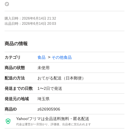
[原料へのこだわり]
植物由来であるステビアを使用しております。
購入日時：
2026年6月14日 21:32
出品日時：
2026年6月14日 20:03
[ダイエット]
ソイプロテインは食物繊維が豊富で腹持ちがよく満足感を
商品の情報
得やすい為、ダイエットしたい方にもオススメです。
カテゴリ
食品
その他食品
[お召し上がり方]
商品の状態
未使用
付属スプーン山盛り1杯(1食20g)に水や牛乳、お好きな飲
配送の方法
おてがる配送（日本郵便）
料に混ぜてお召し上がりください。
発送までの日数
1〜2日で発送
発送元の地域
埼玉県
OgarMade ソイプロテイン 人工甘味料不使用 国内製造 大
商品ID
z626905906
Yahoo!フリマは全品送料無料・匿名配送
代金は運営が一旦預かり、評価後、出品者に支払われます