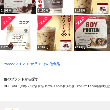
2,199
円
3,150
円
2,199
円
2,675
円
2,199
円
2,199
円
Yahoo!フリマ
食品
その他食品
他のブランドから探す
DHC
FANCL
沖縄ハム総合食品
Hormel Foods
和漢の森
Esthe Pro Labo
明治
和光堂