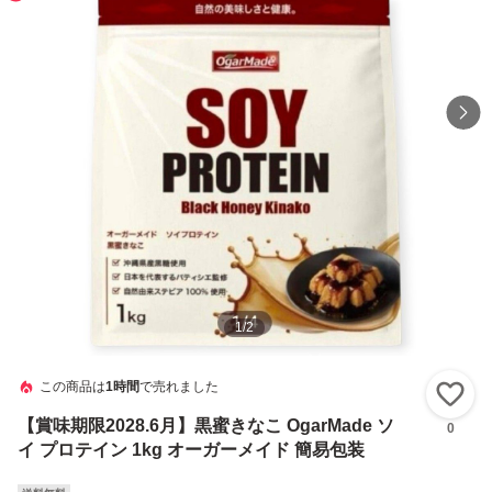
1
/
2
この商品は
1時間
で売れました
い
【賞味期限2028.6月】黒蜜きなこ OgarMade ソ
0
イ プロテイン 1kg オーガーメイド 簡易包装