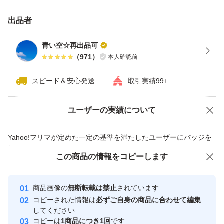
出品者
青い空☆再出品可
（
971
）
本人確認前
スピード＆安心発送
取引実績99+
ユーザーの実績について
価格の相談
商品への質問
商品への質問からの値下げ交渉、不適切なカテゴリ変更依頼は禁止です
Yahoo!フリマが定めた一定の基準を満たしたユーザーにバッジを
付与しています
この商品をみている人にオススメ
この商品の情報をコピーします
安心取引出品者
最大10%対象
Yahoo!フリマの基準をクリアした安
安心取引出品者
商品画像の
無断転載は禁止
されています
心・安全なユーザーです
コピーされた情報は
必ずご自身の商品に合わせて編集
取引実績
してください
コピーは
1商品につき1回
です