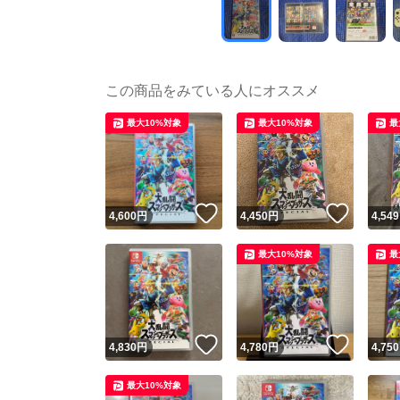
この商品をみている人にオススメ
最大10%対象
最大10%対象
最
いいね！
いいね
4,600
円
4,450
円
4,549
最大10%対象
最
いいね！
いいね
4,830
円
4,780
円
4,750
最大10%対象