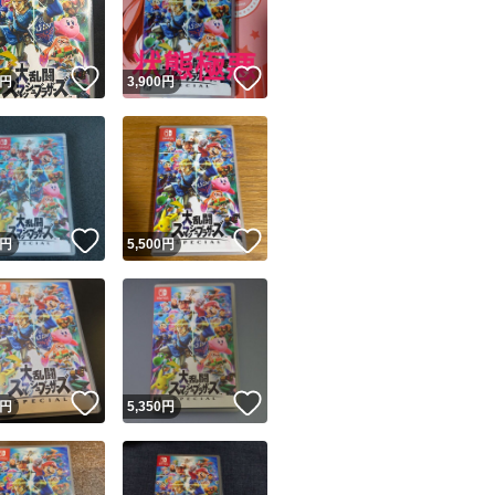
商品情報コピー機
リマ実績◯+
このユーザーは他フリマサービスでの取引実績があります
！
いいね！
いいね！
円
3,900
円
出品ページへ
&安心発送
キャンセル
ジは実績に基づく表示であり、発送を保証しているものではありません
このユーザーは高頻度で24時間以内＆設定した発送日数内に
ード＆安心発送
ます
！
いいね！
いいね！
円
5,500
円
ード発送
このユーザーは高頻度で24時間以内に発送しています
発送
このユーザーは設定した発送日数内に発送しています
！
いいね！
いいね！
円
5,350
円