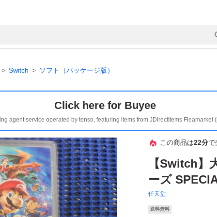
Switch
ソフト（パッケージ版）
Click here for Buyee
ing agent service operated by tenso, featuring items from JDirectItems Fleamarket 
この商品は
22分
で
【Switc
ーズ SPECI
任天堂
送料無料