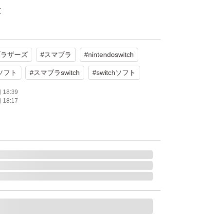
堂
や傷や汚れあり
ブラザーズ
#
スマブラ
#
nintendoswitch
ゲームで、家族や友人と盛り上がれる定番タイ
検討ください。
ソフト
#
スマブラswitch
#
switchソフト
たします。
18:39
18:17
ーム画面載せてます
は自分のゲーム機で読み込み、使えたという証
み込まない、使えないとかのクレームやトラブ
す
てますが、本体は付きません
で匂いはありません