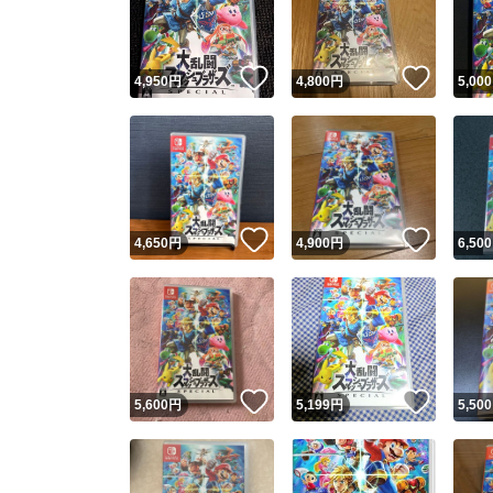
他フ
いいね！
いいね
4,950
円
4,800
円
5,000
スピード
※このバッ
スピ
いいね！
いいね
4,650
円
4,900
円
6,500
スピ
安心
いいね！
いいね
5,600
円
5,199
円
5,500