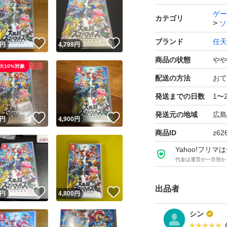
支払い確認出来まし
ゲー
カテゴリ
ソ
値下げ不可
ブランド
任天
！
いいね！
いいね！
円
4,799
円
商品の状態
やや
大10%対象
配送の方法
おて
発送までの日数
1〜
発送元の地域
広島
！
いいね！
いいね！
円
4,900
円
商品ID
z62
Yahoo!フリ
代金は運営が一旦預か
出品者
！
いいね！
いいね！
円
4,800
円
シン