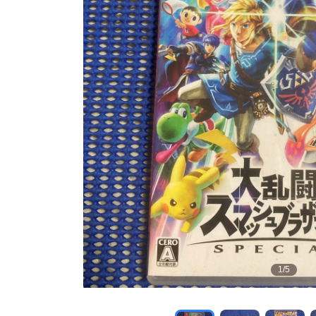
1
/
5