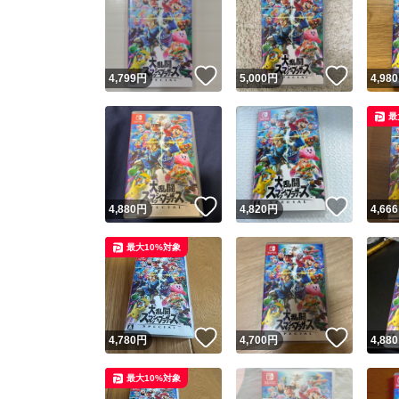
いいね！
いいね
4,799
円
5,000
円
4,980
最
いいね！
いいね
4,880
円
4,820
円
4,666
最大10%対象
いいね！
いいね
4,780
円
4,700
円
4,880
最大10%対象