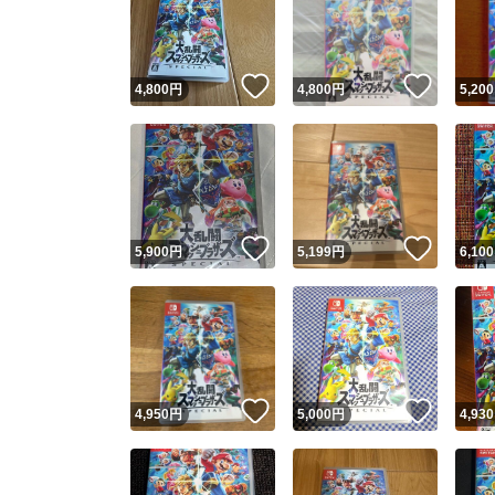
いいね！
いいね
4,800
円
4,800
円
5,200
いいね！
いいね
5,900
円
5,199
円
6,100
Yaho
安心取引
安心
いいね！
いいね
4,950
円
5,000
円
4,930
取引実績
取引