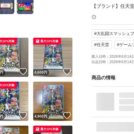
【ブランド】任天
【商品の状態】や
#
大乱闘スマッシュ
人気のアクション
大10%対象
最大10%対象
トルです。ぜひご
#
任天堂
#
ゲーム
よろしくお願いい
購入日時：
2026年6月14日 
出品日時：
2026年6月14日 
！
いいね！
いいね！
円
4,600
円
動作確認済み
商品の情報
写真4、5枚目にゲ
大10%対象
写真を載せてるの
明と購入者様が読
ルにならない為で
！
いいね！
いいね！
円
4,900
円
写真に本体が写っ
最大10%対象
タバコ吸わないの