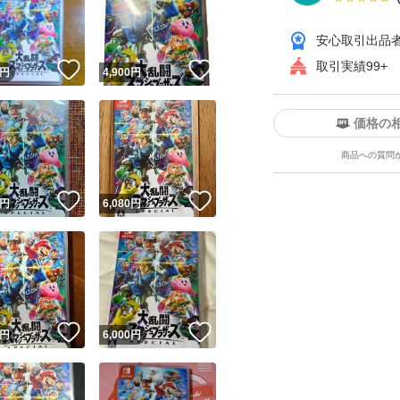
安心取引出品
取引実績99+
！
いいね！
いいね！
円
4,900
円
価格の
商品への質問
ユーザーの実績について
！
いいね！
いいね！
円
6,080
円
o!フリマが定めた一定の基準を満たしたユーザーにバッジを付与しています
出品者
この商品の情報をコピーします
取引出品者
Yahoo!フリマの基準をクリアした安心・安全なユーザーです
！
いいね！
いいね！
商品画像の
無断転載は禁止
されています
円
6,000
円
コピーされた情報は
必ずご自身の商品に合わせて編集
してください
コピーは
1商品につき1回
です
実績◯+
このユーザーはYahoo!フリマの取引を完了させた実績があり