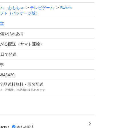
たら24時間以内に発送手続きします
ム、おもちゃ
テレビゲーム
Switch
フト（パッケージ版）
堂
傷や汚れあり
がる配送（ヤマト運輸）
2日で発送
県
6846420
マは全品送料無料・匿名配送
り、評価後、出品者に支払われます
（
432
）
本人確認済