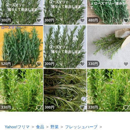
いいね！
いいね！
300
円
300
円
480
円
いいね！
いいね！
520
円
300
円
330
円
いいね！
いいね！
330
円
300
円
330
円
Yahoo!フリマ
食品
野菜
フレッシュハーブ