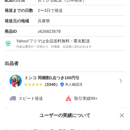
配送の方法
おてがる配送（日本郵便）
効果もあり虫除けにもなります。
発送までの日数
2〜3日で発送
防虫効果のインテリアにもなります
発送元の地域
兵庫県
商品ID
z626823578
朝摘み後.カットして
Yahoo!フリマは全品送料無料・匿名配送
直ぐにポスト発送しますが、
代金は運営が一旦預かり、評価後、出品者に支払われます
葉がしなっとなり届きましたら水に浸けて下さい。
出品者
配送中に、葉が取れたり蒸れたりする事も有るかもしれま
トンコ 同梱割1点つき100円引
せんがご了承ください
（
3340
）
本人確認済
スピード発送
取引実績99+
ご購入された当日
もしくは翌朝にカットし、
ユーザーの実績について
価格の相談
商品への質問
袋に入れ
商品への質問からの値下げ交渉、不適切なカテゴリ変更依頼は禁止です
その日のうちに