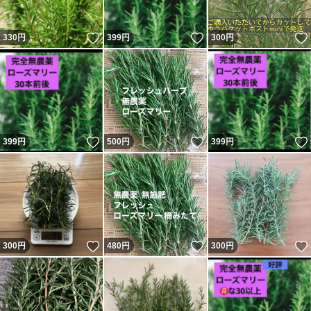
私的には
いいね！
いいね！
330
円
399
円
300
円
お気に入りです
ローズマリーとミネラル・ウォーターを使って、ローズマ
リー・ウォーターと言われる化粧水を手作りします。
ローズマリーのフレッシュな香りに癒されて、肌を引き締
いいね！
いいね！
399
円
500
円
399
円
め血行も良くしてくれるオススメ化粧水
アレルギーある方は
気をつけて自己責任で
お使いください
いいね！
いいね！
300
円
480
円
300
円
個人差あり
家庭菜園での