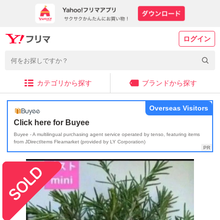
ログイン
カテゴリから探す
ブランドから探す
Overseas Visitors
Click here for Buyee
Buyee - A multilingual purchasing agent service operated by tenso, featuring items
from JDirectItems Fleamarket (provided by LY Corporation)