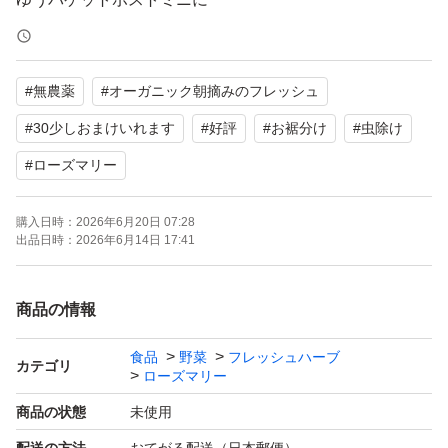
入る長さ
約20cm
#
無農薬
#
オーガニック朝摘みのフレッシュ
約30本以上
お入れします。
#
30少しおまけいれます
#
好評
#
お裾分け
#
虫除け
#
ローズマリー
ローズマリーは「若返り」のハーブとして知られており、
肌を引き締め、血行を良くしシワやシミの原因となる活性
購入日時：
2026年6月20日 07:28
出品日時：
2026年6月14日 17:41
酸素をおさえてくれます。香りに癒されるだけでなく美容
にもオススメ
商品の情報
料理に、リース、芳香剤、入浴剤等、利用多才
食品
野菜
フレッシュハーブ
カテゴリ
ローズマリー
商品の状態
未使用
睡眠効果にもあり
吊るしておくだけでローズマリーの香りで消臭効果、殺菌