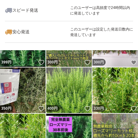
このユーザーは高頻度で24時間以内
スピード発送
に発送しています
いいね！
いいね！
300
円
300
円
350
円
フレッシュリーフのまま
不織布の袋やハンカチに包み
このユーザーは設定した発送日数内に
安心発送
発送しています
枕元に
鎮静作用もあり安眠効果も期待
勿論、ドライにしても◎
いいね！
いいね！
399
円
300
円
300
円
洗濯ネットに入れて入浴剤としてお使いされる事もオスス
メ
鎮静作用
美容エキスにより
いいね！
いいね！
350
円
400
円
330
円
疲れた身体を癒やし
温浴効果
肌もツヤツヤになり