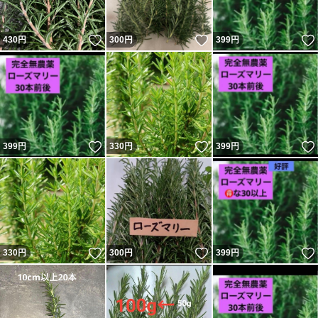
ローズマリーです
いいね！
いいね！
430
円
300
円
399
円
お裾分け的に
思って下さいませ
ご理解ある方に譲ります
神経質の方はご遠慮ください
いいね！
いいね！
399
円
330
円
399
円
☆返品や交換について
色味が違う、イメージと違うなど事前に確認できることで
返品交換はできません
ご不明点は購入前に解消し
いいね！
いいね！
330
円
300
円
399
円
ご購入ください
購入後には
対応致しかねます