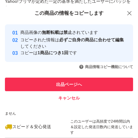
Yahoo!フリマが定めた一定の基準を満たしたユーザーにバッジを
付与しています
ゆうパケットポストで発送致します（雨の後は葉が濡れて
この商品をみている人にオススメ
この商品の情報をコピーします
安心取引出品者
いる為収穫出来ません）
最大10%対象
最大10%対象
Yahoo!フリマの基準をクリアした安
安心取引出品者
商品画像の
無断転載は禁止
されています
心・安全なユーザーです
蒸れの原因になりますので
コピーされた情報は
必ずご自身の商品に合わせて編集
取引実績
してください
保湿はせず
コピーは
1商品につき1回
です
このユーザーはYahoo!フリマの取
カットのまま発送させて頂きます
取引実績◯+
いいね！
いいね！
300
円
380
円
300
円
引を完了させた実績があります
商品情報コピー機能について
到着後
このユーザーは他フリマサービス
他フリマ実績◯+
出品ページへ
での取引実績があります
直ぐに開封して
キャンセル
スピード&安心発送
水に挿して下さいませ
いいね！
いいね！
300
※このバッジは実績に基づく表示であり、発送を保証しているものではあり
円
300
円
399
円
ません
※北海道、沖縄方面へはご到着までにお日にち要しますの
このユーザーは高頻度で24時間以内
スピード＆安心発送
＆設定した発送日数内に発送していま
で無事に届くかどうかが分かりかねます。
す
ご了承ください