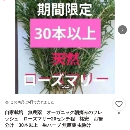
1
/
12
この商品は
6日
で売れました
い
自家栽培 無農薬 オーガニック朝摘みのフレ
0
ッシュ ローズマリー20センチ程 格安 お裾
分け 30本以上 生ハーブ 無農薬 虫除け