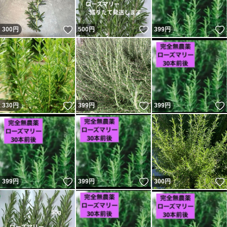
いいね！
いいね！
300
円
500
円
399
円
これから暑くなりますので
6月30日までの
いいね！
いいね！
330
円
399
円
399
円
いいね！
いいね！
399
円
399
円
300
円