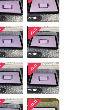
商品情報コピー機
リマ実績◯+
このユーザーは他フリマサービスでの取引実績があります
0
円
20,980
円
出品ページへ
&安心発送
キャンセル
ジは実績に基づく表示であり、発送を保証しているものではありません
このユーザーは高頻度で24時間以内＆設定した発送日数内に
ード＆安心発送
ます
0
円
20,980
円
ード発送
このユーザーは高頻度で24時間以内に発送しています
発送
このユーザーは設定した発送日数内に発送しています
0
円
20,980
円