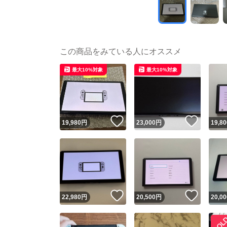
この商品をみている人にオススメ
最大10%対象
最大10%対象
いいね！
いいね
19,980
円
23,000
円
19,80
いいね！
いいね
22,980
円
20,500
円
20,00