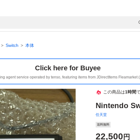
Switch
本体
Click here for Buyee
ing agent service operated by tenso, featuring items from JDirectItems Fleamarket 
この商品は
1時間
Nintendo S
任天堂
送料無料
22,500
円