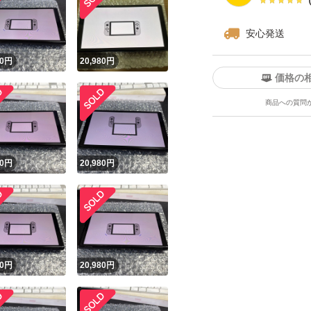
安心発送
！
0
円
20,980
円
価格の
商品への質問
0
円
20,980
円
0
円
20,980
円