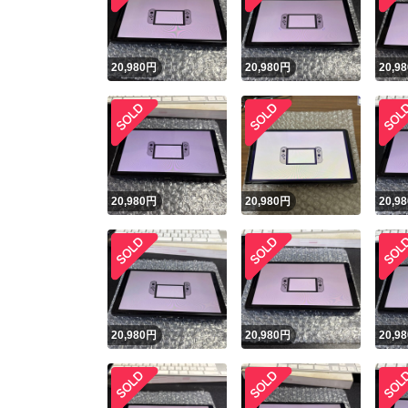
他フ
20,980
円
20,980
円
20,98
スピード
※このバッ
スピ
20,980
円
20,980
円
20,98
スピ
安心
20,980
円
20,980
円
20,98