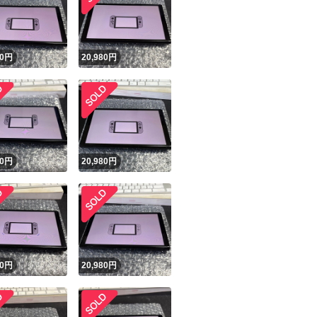
0
円
20,980
円
ユーザーの実績について
0
円
20,980
円
o!フリマが定めた一定の基準を満たしたユーザーにバッジを付与しています
出品者
この商品の情報をコピーします
取引出品者
Yahoo!フリマの基準をクリアした安心・安全なユーザーです
商品画像の
無断転載は禁止
されています
0
円
20,980
円
コピーされた情報は
必ずご自身の商品に合わせて編集
してください
コピーは
1商品につき1回
です
実績◯+
このユーザーはYahoo!フリマの取引を完了させた実績があり