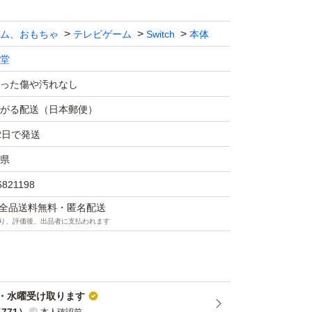
ム、おもちゃ
テレビゲーム
Switch
本体
堂
った傷や汚れなし
がる配送（日本郵便）
2日で発送
県
6821198
マは全品送料無料・匿名配送
り、評価後、出品者に支払われます
・水曜受け取ります
（
771
）
本人確認前