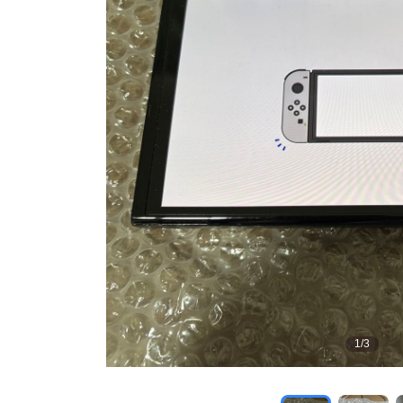
1
/
3