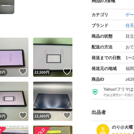
商品の情報
カテゴリ
ゲー
ブランド
任天
商品の状態
目立
配送の方法
おて
発送までの日数
1〜
発送元の地域
福岡
！
いいね！
いいね！
0
円
22,500
円
商品ID
z62
Yahoo!フリ
代金は運営が一旦預か
出品者
！
いいね！
いいね！
0
円
22,400
円
のり@火曜