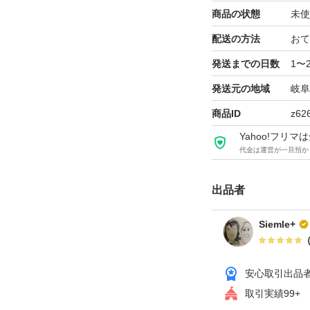
取引出品者
Yahoo!フリマの基準をクリアした安心・安全なユーザーです
商品の状態
未使
商品画像の
無断転載は禁止
されています
配送の方法
おて
コピーされた情報は
必ずご自身の商品に合わせて編集
してください
発送までの日数
1〜
コピーは
1商品につき1回
です
実績◯+
このユーザーはYahoo!フリマの取引を完了させた実績があり
発送元の地域
岐阜
商品情報コピー機
商品ID
z62
リマ実績◯+
このユーザーは他フリマサービスでの取引実績があります
出品ページへ
Yahoo!フリ
代金は運営が一旦預か
&安心発送
キャンセル
ジは実績に基づく表示であり、発送を保証しているものではありません
出品者
このユーザーは高頻度で24時間以内＆設定した発送日数内に
ード＆安心発送
ます
Siemle+
ード発送
このユーザーは高頻度で24時間以内に発送しています
安心取引出品
取引実績99+
発送
このユーザーは設定した発送日数内に発送しています