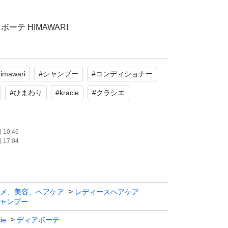
ーテ HIMAWARI
インシャンプー＆オイルインコンディショナー
量
himawari
#
シャンプー
#
コンディショナー
使用
#
ひまわり
#
kracie
#
クラシエ
たします。
10:46
17:04
メ、美容、ヘアケア
レディースヘアケア
ャンプー
ie
ディアボーテ