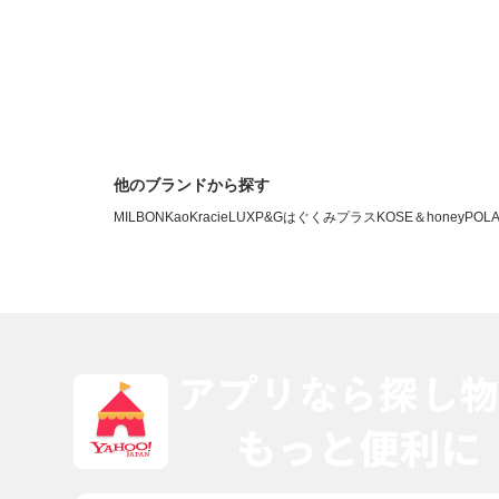
他のブランドから探す
MILBON
Kao
Kracie
LUX
P&G
はぐくみプラス
KOSE
＆honey
POL