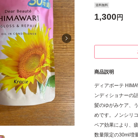
送料無料
1,300
円
商品説明
ディアボーテ HIM
ンディショナーの
髪のゆがみケア、
めです。ノンシリ
ペア効果により、
数量限定の30ml