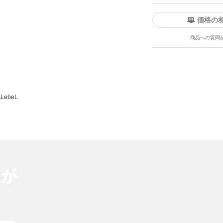
価格の
商品への質問
A
LebeL