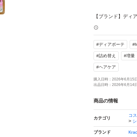
【ブランド】ディアボ
【商品名】オイル
【容量】各30ml増
#
ディアボーテ
#
【商品の状態】未
#
詰め替え
#
増量
よろしくお願いい
#
ヘアケア
購入日時：
2026年6月15日 
出品日時：
2026年6月14日 
ユーザーの実績について
商品の情報
コス
o!フリマが定めた一定の基準を満たしたユーザーにバッジを付与しています
カテゴリ
シ
出品者
この商品の情報をコピーします
ブランド
Krac