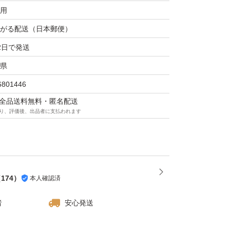
用
がる配送（日本郵便）
2日で発送
ます
県
能について
6801446
マは全品送料無料・匿名配送
り、評価後、出品者に支払われます
発送してい
（
174
）
本人確認済
者
安心発送