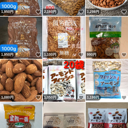
お菓子作り
おやつ
いいね！
いいね！
1,950
円
2,160
円
1,298
円
ギルトフリー
ダイエット
カシューナッツ
素焼きカシューナッツ
いいね！
いいね！
1,950
円
1,100
円
990
円
アーモンドプードル
アーモンドスライス
マカダミアナッツ
ミックスナッツ
いいね！
いいね！
1,080
円
1,050
円
1,199
円