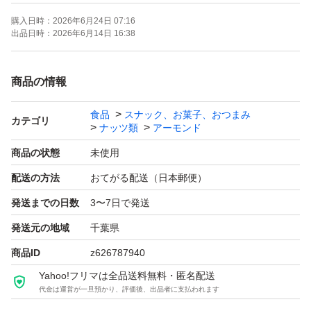
購入日時：
2026年6月24日 07:16
宅配ビニール袋に直接入れて発送します。
出品日時：
2026年6月14日 16:38
☆ナッツは非常食として利用できますが、栄養価が高く、
商品の情報
保存性に優れた製品を選ぶことが重要です。非常食用のナ
食品
スナック、お菓子、おつまみ
ッツは、保存期間が長く、無塩・無油で保存料不使用のも
カテゴリ
ナッツ類
アーモンド
のが理想的です。
商品の状態
未使用
配送の方法
おてがる配送（日本郵便）
高栄養価: エネルギー源となる脂質や、ビタミン、ミネラ
発送までの日数
3〜7日で発送
ル、食物繊維が豊富に含まれており、健康維持に役立ちま
す。
発送元の地域
千葉県
保存性: 古くから保存食として利用されてきた歴史があり
商品ID
z626787940
ます。
Yahoo!フリマは全品送料無料・匿名配送
代金は運営が一旦預かり、評価後、出品者に支払われます
手軽さ: そのまま食べることができ、調理の必要がありま