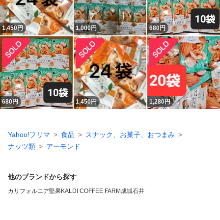
1,450
円
1,000
円
680
円
680
円
1,450
円
1,280
円
Yahoo!フリマ
食品
スナック、お菓子、おつまみ
ナッツ類
アーモンド
他のブランドから探す
カリフォルニア堅果
KALDI COFFEE FARM
成城石井