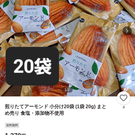
1
/
2
い
煎りたてアーモンド 小分け20袋 (1袋 20g) まと
4
め売り 食塩・添加物不使用
送料無料