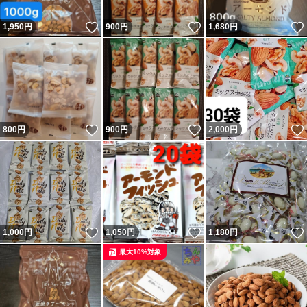
シミやシワ、たるみを防ぐ
いいね！
いいね！
1,950
円
900
円
1,680
円
肌を美しくする
成長ホルモンの分泌を促し、若さを保つ
いいね！
いいね！
800
円
900
円
2,000
円
さまざまな病気を予防する
煎りたてアーモンド 無塩 添加物不使用 植物油不使用
ブランド：カリフォルニア堅果
いいね！
いいね！
1,000
円
1,050
円
1,180
円
低糖質
最大10%対象
ローカーボ
おつまみ