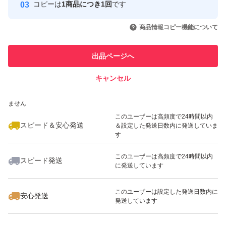
などの効果が期待できます。また、シミやシワ、たるみを
コピーは
1商品につき1回
です
このユーザーはYahoo!フリマの取
取引実績◯+
いいね！
いいね！
600
円
1,000
円
1,280
円
防ぐ効果や、肌を美しくする効果も期待できます。
引を完了させた実績があります
商品情報コピー機能について
最大10%対象
最大10%対象
最大10%対象
このユーザーは他フリマサービス
【アーモンドの効果】
他フリマ実績◯+
出品ページへ
での取引実績があります
キャンセル
スピード&安心発送
血管を丈夫に保ち、血行を改善する
いいね！
いいね！
1,499
※このバッジは実績に基づく表示であり、発送を保証しているものではあり
円
550
円
1,450
円
ません
最大10%対象
不調の改善（冷え性、肩こり、腰痛など）に効果的
このユーザーは高頻度で24時間以内
スピード＆安心発送
＆設定した発送日数内に発送していま
す
悪玉コレステロールを減らし、善玉コレステロールを増や
このユーザーは高頻度で24時間以内
スピード発送
す
に発送しています
いいね！
いいね！
898
円
1,000
円
1,950
円
このユーザーは設定した発送日数内に
安心発送
血圧を下げる
発送しています