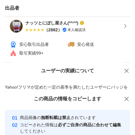
せん。
出品者
☆ナッツダイエットは、食物繊維による高い満腹感で過食
を防ぎ、血糖値の急上昇を抑えること、そしてビタミンB
ナッツとにぼし屋さん(*^^*)
（
2882
）
本人確認済
群による代謝促進、血行改善効果で脂肪燃焼を助けるこ
と、また、健康的な脂質による体の調子を整えることが期
安心取引出品者
安心発送
待できます。ただし、高カロリーなため、1日25g～30g程
取引実績99+
度の適量を守ることが重要です。
ユーザーの実績について
価格の相談
商品への質問
再出品ご希望の方はコメントお願いします(*^^*)
商品への質問からの値下げ交渉、不適切なカテゴリ変更依頼は禁止です
Yahoo!フリマが定めた一定の基準を満たしたユーザーにバッジを
付与しています
すみません、値下げ出来ません
この商品をみている人にオススメ
この商品の情報をコピーします
安心取引出品者
最大10%対象
最大10%対象
最大10%対象
Yahoo!フリマの基準をクリアした安
安心取引出品者
商品画像の
無断転載は禁止
されています
アーモンドには、血管や神経、筋肉の健康を維持する効果
心・安全なユーザーです
コピーされた情報は
必ずご自身の商品に合わせて編集
や、血行の改善、血圧の低下、悪玉コレステロールの減少
取引実績
してください