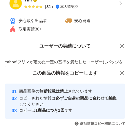
Tim
（
31
）
本人確認済
安心取引出品者
安心発送
取引実績30+
ユーザーの実績について
価格の相談
商品への質問
商品への質問からの値下げ交渉、不適切なカテゴリ変更依頼は禁止です
Yahoo!フリマが定めた一定の基準を満たしたユーザーにバッジを
付与しています
この商品をみている人にオススメ
この商品の情報をコピーします
安心取引出品者
最大10%対象
Yahoo!フリマの基準をクリアした安
安心取引出品者
商品画像の
無断転載は禁止
されています
心・安全なユーザーです
コピーされた情報は
必ずご自身の商品に合わせて編集
取引実績
してください
コピーは
1商品につき1回
です
このユーザーはYahoo!フリマの取
取引実績◯+
いいね！
いいね！
9,100
円
7,500
円
9,880
円
引を完了させた実績があります
商品情報コピー機能について
最大10%対象