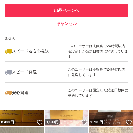
このユーザーは他フリマサービス
他フリマ実績◯+
出品ページへ
での取引実績があります
キャンセル
スピード&安心発送
いいね！
いいね！
10,500
※このバッジは実績に基づく表示であり、発送を保証しているものではあり
円
6,590
円
9,699
円
ません
最大10%対象
このユーザーは高頻度で24時間以内
スピード＆安心発送
＆設定した発送日数内に発送していま
す
このユーザーは高頻度で24時間以内
スピード発送
に発送しています
いいね！
いいね！
17,900
円
6,980
円
11,800
円
最大10%対象
最大10%対象
このユーザーは設定した発送日数内に
安心発送
発送しています
いいね！
いいね！
6,400
円
9,600
円
9,200
円