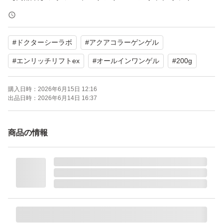
【容量】200g
【商品の状態】新品・未使用
#
ドクターシーラボ
#
アクアコラーゲンゲル
配合成分：コラーゲン ヒアルロン酸
#
エンリッチリフトex
#
オールインワンゲル
#
200g
使用感：保湿 肌のハリ、弾力
購入日時：
2026年6月15日 12:16
セット/単品：単品
出品日時：
2026年6月14日 16:37
商品の情報