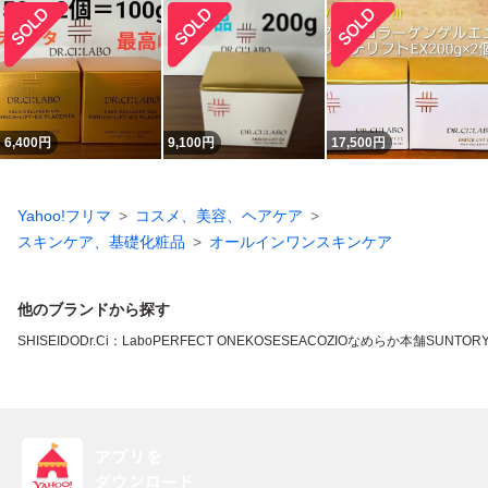
6,400
円
9,100
円
17,500
円
Yahoo!フリマ
コスメ、美容、ヘアケア
スキンケア、基礎化粧品
オールインワンスキンケア
他のブランドから探す
SHISEIDO
Dr.Ci：Labo
PERFECT ONE
KOSE
SEAC
OZIO
なめらか本舗
SUNTOR