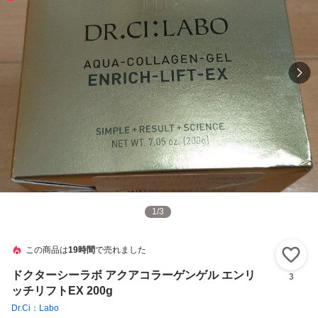
1
/
3
この商品は
19時間
で売れました
い
ドクターシーラボ アクアコラーゲンゲル エンリ
3
ッチリフトEX 200g
Dr.Ci：Labo