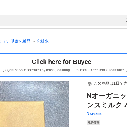
ケア、基礎化粧品
化粧水
Click here for Buyee
ing agent service operated by tenso, featuring items from JDirectItems Fleamarket 
この商品は
1日
で
Nオーガニッ
ンスミルク
N organic
送料無料