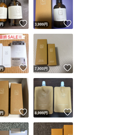
アルガンオイルな
しっかり閉じ込め
！
いいね！
いいね！
円
3,999
円
-ローション-
手に3〜4プッシュ
に馴染ませます。
ユーザーの実績について
-セラム-
！
いいね！
いいね！
円
7,900
円
ローションがお肌に
o!フリマが定めた一定の基準を満たしたユーザーにバッジを付与しています
り、顔全体に広げ
出品者
この商品の情報をコピーします
取引出品者
Yahoo!フリマの基準をクリアした安心・安全なユーザーです
-発送
！
いいね！
いいね！
当日〜翌日までに
商品画像の
無断転載は禁止
されています
円
8,999
円
コピーされた情報は
必ずご自身の商品に合わせて編集
してください
.
コピーは
1商品につき1回
です
実績◯+
.
このユーザーはYahoo!フリマの取引を完了させた実績があり