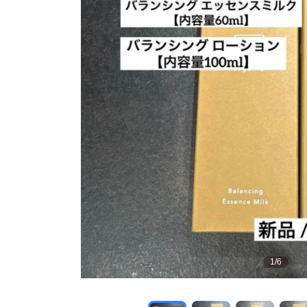
1
/
6