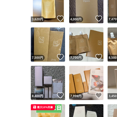
他フ
いいね！
いいね
3,620
円
4,000
円
7,470
スピード
※このバッ
スピ
いいね！
いいね
7,500
円
7,700
円
8,500
スピ
安心
いいね！
いいね
8,400
円
7,999
円
3,450
最大10%対象