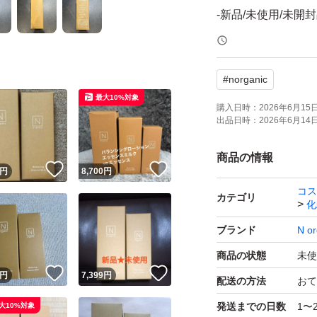
-新品/未使用/未開
コメント無し購入
#
norganic
※仕入れなどの都
最大10%対象
てお値下げしてお
購入日時：
2026年6月15日 
出品日時：
2026年6月14日 
コンビニ/ATM支
商品の情報
！
いいね！
いいね！
円
8,700
円
ます。
コス
又、連絡しても返
カテゴリ
化
ます、その様な方
ブランド
N or
了承ください。
商品の状態
未使
！
いいね！
いいね！
円
7,399
円
配送の方法
おて
バランシング ローシ
発送までの日数
1〜
大10%対象