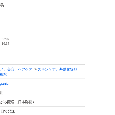
封品
可
合上以前より価格が上がっておりますが見直し
りますので値引交渉ご遠慮下さい。
22:07
16:37
払いのお客様は購入された翌日までにお願い致し
メ、美容、ヘアケア
スキンケア、基礎化粧品
信がない方や中々お支払いされない方が多々い
粧水
はお取引キャンセルする事もございますのでご
ganic
用
がる配送（日本郵便）
ョン(化粧水)
2日で発送