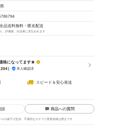
県
能に加え、導入美容液の役割も兼ね備えていま
6786794
マは全品送料無料・匿名配送
り、評価後、出品者に支払われます
も生き延びる「復活の木」の保湿成分グリセリ
を配合し、肌のバリア機能をサポートします。
価格になってます★
（
204
）
本人確認済
センスミルク（美容乳液）
者
スピード＆安心発送
」「乳液」「クリーム」「パック」の4役を果
です。
相談
商品への質問
からの値下げ交渉、不適切なカテゴリ変更依頼は禁止です