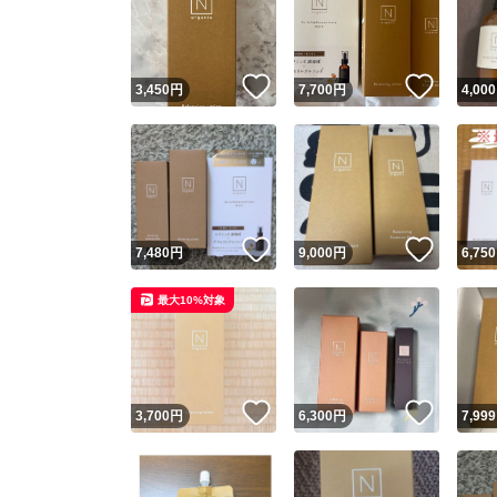
いいね！
いいね
3,450
円
7,700
円
4,000
いいね！
いいね
7,480
円
9,000
円
6,750
Yaho
最大10%対象
安心取引
安心
いいね！
いいね
3,700
円
6,300
円
7,999
取引実績
取引