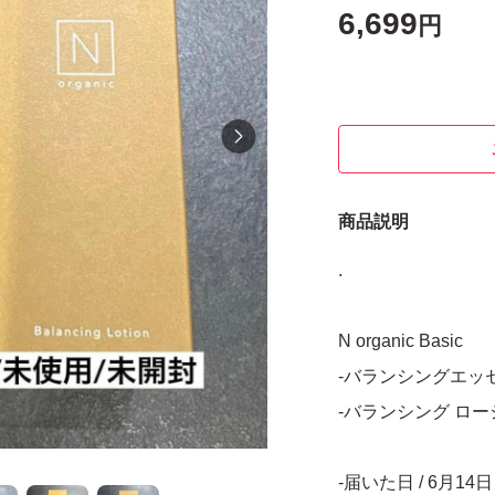
6,699
円
商品説明
.
N organic Basic
-バランシングエッセン
-バランシング ローショ
-届いた日 / 6月14日