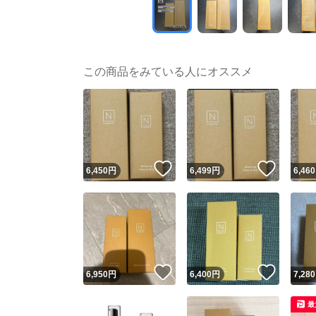
この商品をみている人にオススメ
いいね！
いいね
6,450
円
6,499
円
6,460
いいね！
いいね
6,950
円
6,400
円
7,280
最