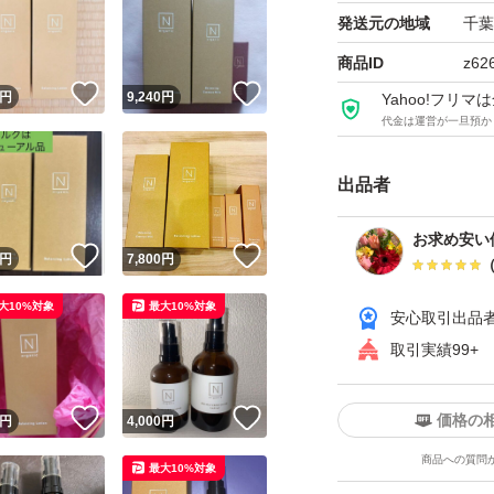
-役割-
発送元の地域
千葉
化粧水としての機
商品ID
z62
！
いいね！
いいね！
す。
円
9,240
円
Yahoo!フリ
代金は運営が一旦預か
-特徴-少ない水で
出品者
ルグルコシドなど
お求め安い
！
いいね！
いいね！
円
7,800
円
バランシング エッ
大10%対象
最大10%対象
安心取引出品
-役割-
取引実績99+
これ1本で「美容液
たす多機能な乳液
！
いいね！
いいね！
価格の
円
4,000
円
商品への質問
最大10%対象
-特徴-