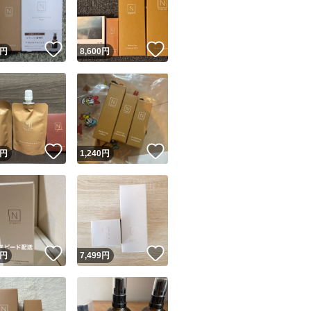
商品情報コピー機
.
#フェイスケア #スキ
リマ実績◯+
このユーザーは他フリマサービスでの取引実績があります
！
いいね！
いいね！
円
8,600
円
出品ページへ
シングエッセンスミ
&安心発送
#セット売り
キャンセル
ジは実績に基づく表示であり、発送を保証しているものではありません
このユーザーは高頻度で24時間以内＆設定した発送日数内に
ード＆安心発送
ます
！
いいね！
いいね！
円
1,240
円
ード発送
このユーザーは高頻度で24時間以内に発送しています
発送
このユーザーは設定した発送日数内に発送しています
！
いいね！
いいね！
円
7,499
円