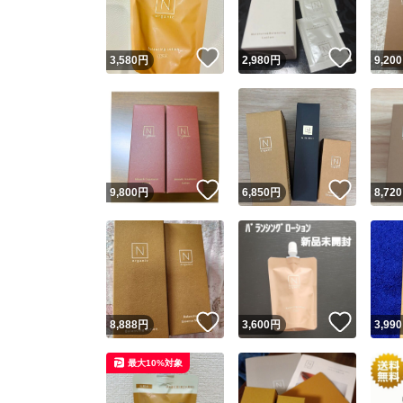
いいね！
いいね
3,580
円
2,980
円
9,200
いいね！
いいね
9,800
円
6,850
円
8,720
いいね！
いいね
8,888
円
3,600
円
3,990
最大10%対象