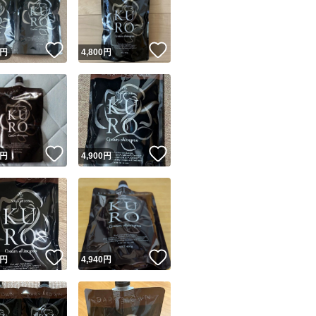
商品情報コピー機
リマ実績◯+
このユーザーは他フリマサービスでの取引実績があります
！
いいね！
いいね！
円
4,800
円
出品ページへ
&安心発送
キャンセル
ジは実績に基づく表示であり、発送を保証しているものではありません
このユーザーは高頻度で24時間以内＆設定した発送日数内に
ード＆安心発送
ます
！
いいね！
いいね！
円
4,900
円
ード発送
このユーザーは高頻度で24時間以内に発送しています
発送
このユーザーは設定した発送日数内に発送しています
！
いいね！
いいね！
円
4,940
円