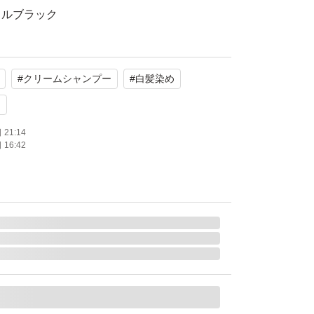
ラルブラック
#
クリームシャンプー
#
白髪染め
たします。
ク
21:14
16:42