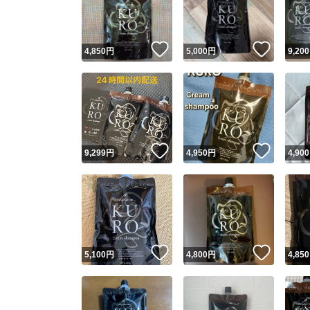
他フ
いいね！
いいね
4,850
円
5,000
円
9,200
スピード
※このバッ
スピ
いいね！
いいね
9,299
円
4,950
円
4,900
スピ
安心
いいね！
いいね
5,100
円
4,800
円
4,850