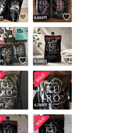
！
いいね！
いいね！
円
9,660
円
！
いいね！
いいね！
円
5,100
円
！
円
4,780
円