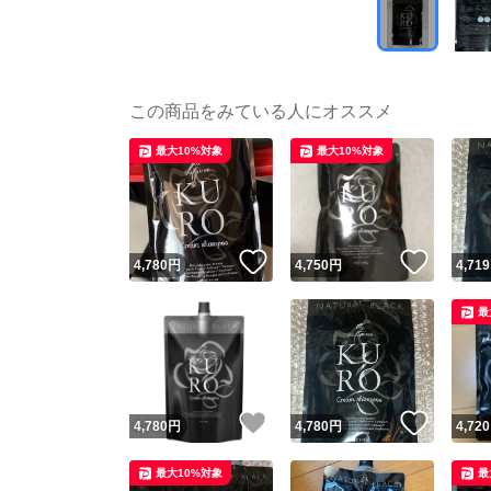
この商品をみている人にオススメ
最大10%対象
最大10%対象
いいね！
いいね
4,780
円
4,750
円
4,719
最
いいね！
いいね
4,780
円
4,780
円
4,720
最大10%対象
最