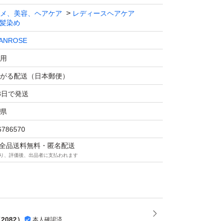
メ、美容、ヘアケア
レディースヘアケア
髪染め
ANROSE
用
がる配送（日本郵便）
3日で発送
県
6786570
マは全品送料無料・匿名配送
り、評価後、出品者に支払われます
（
2082
）
本人確認済