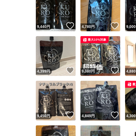
いいね！
いいね
9,440
円
4,780
円
9,000
最大10%対象
いいね！
いいね
4,399
円
9,080
円
4,880
最
いいね！
いいね
9,450
円
4,849
円
4,300