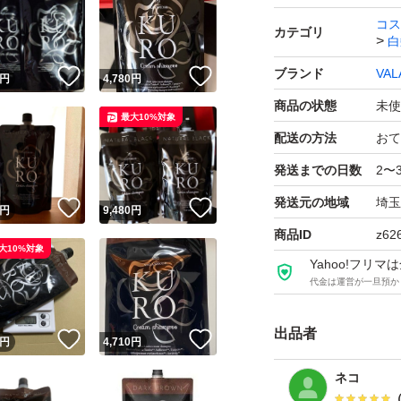
コス
カテゴリ
白
ブランド
VAL
！
いいね！
いいね！
円
4,780
円
商品の状態
未使
最大10%対象
配送の方法
おて
発送までの日数
2〜
発送元の地域
埼玉
！
いいね！
いいね！
円
9,480
円
商品ID
z62
大10%対象
Yahoo!フリ
代金は運営が一旦預か
出品者
！
いいね！
いいね！
円
4,710
円
ネコ