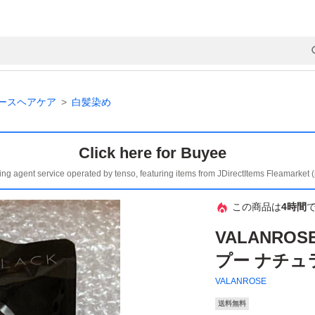
ースヘアケア
白髪染め
Click here for Buyee
ing agent service operated by tenso, featuring items from JDirectItems Fleamarket 
この商品は
4時間
VALANRO
プー ナチュラ
VALANROSE
送料無料