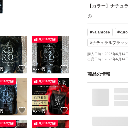
【カラー】ナチュ
【内容量】400g
【状態】未使用
#
valanrose
#
kuro
最大10%対象
よろしくお願いい
#
ナチュラルブラッ
購入日時：
2026年6月14日 
出品日時：
2026年6月14日 
！
いいね！
いいね！
円
4,770
円
商品の情報
大10%対象
最大10%対象
！
いいね！
いいね！
円
4,750
円
大10%対象
最大10%対象