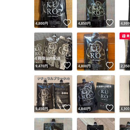
いいね！
いいね
4,800
円
4,850
円
4,999
最
いいね！
いいね
9,470
円
4,800
円
2,350
Yaho
安心取引
安心
いいね！
いいね
9,450
円
4,840
円
4,900
取引実績
取引