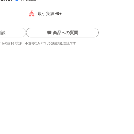
取引実績99+
相談
商品への質問
からの値下げ交渉、不適切なカテゴリ変更依頼は禁止です
ます