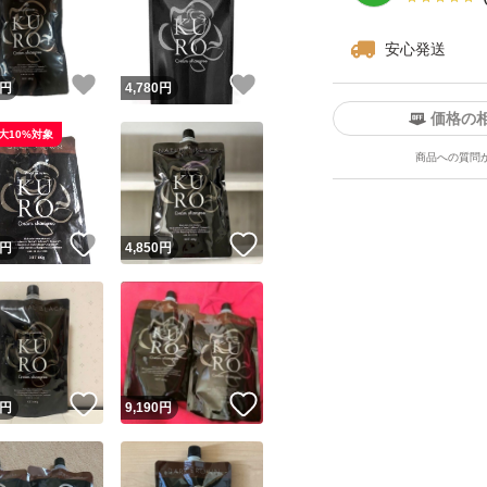
安心発送
！
いいね！
いいね！
円
4,780
円
価格の
大10%対象
商品への質問
ユーザーの実績について
！
いいね！
いいね！
円
4,850
円
o!フリマが定めた一定の基準を満たしたユーザーにバッジを付与しています
出品者
この商品の情報をコピーします
取引出品者
Yahoo!フリマの基準をクリアした安心・安全なユーザーです
！
いいね！
いいね！
商品画像の
無断転載は禁止
されています
円
9,190
円
コピーされた情報は
必ずご自身の商品に合わせて編集
してください
コピーは
1商品につき1回
です
実績◯+
このユーザーはYahoo!フリマの取引を完了させた実績があり