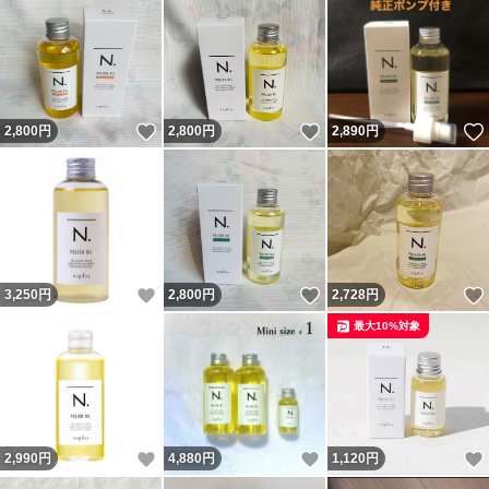
いいね！
いいね！
2,800
円
2,800
円
2,890
円
いいね！
いいね！
3,250
円
2,800
円
2,728
円
最大10%対象
いいね！
いいね！
2,990
円
4,880
円
1,120
円