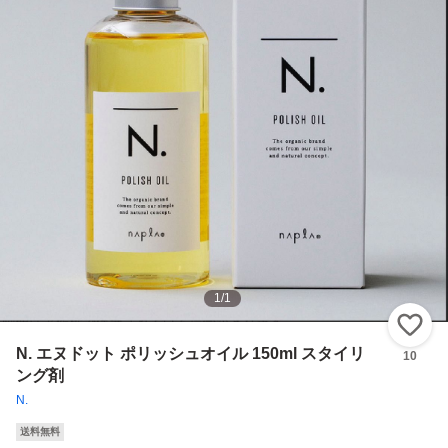
1
/
1
い
N. エヌドット ポリッシュオイル 150ml スタイリ
10
ング剤
N.
送料無料