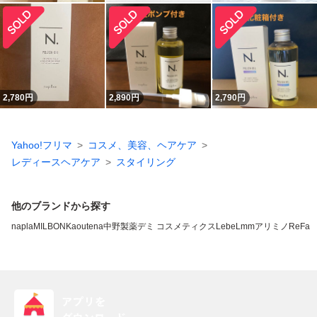
2,780
円
2,890
円
2,790
円
Yahoo!フリマ
コスメ、美容、ヘアケア
レディースヘアケア
スタイリング
他のブランドから探す
napla
MILBON
Kao
utena
中野製薬
デミ コスメティクス
LebeL
mm
アリミノ
ReFa