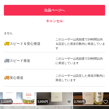
このユーザーは他フリマサービス
他フリマ実績◯+
出品ページへ
での取引実績があります
キャンセル
スピード&安心発送
いいね！
いいね！
2,890
※このバッジは実績に基づく表示であり、発送を保証しているものではあり
円
2,698
円
3,100
円
ません
このユーザーは高頻度で24時間以内
スピード＆安心発送
＆設定した発送日数内に発送していま
す
このユーザーは高頻度で24時間以内
スピード発送
に発送しています
いいね！
いいね！
2,690
円
2,950
円
2,400
円
このユーザーは設定した発送日数内に
安心発送
発送しています
いいね！
いいね！
1,120
円
3,000
円
2,790
円