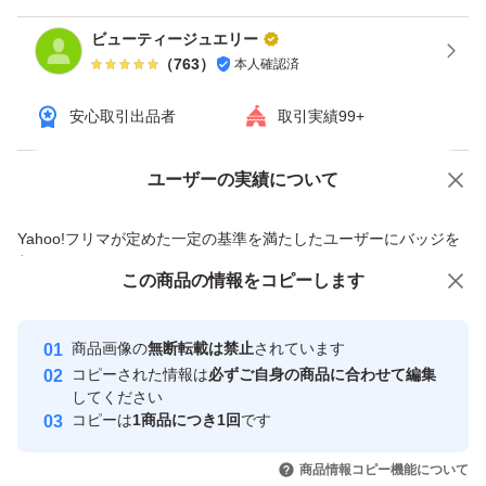
ビューティージュエリー
（
763
）
本人確認済
安心取引出品者
取引実績99+
ユーザーの実績について
価格の相談
商品への質問
商品への質問からの値下げ交渉、不適切なカテゴリ変更依頼は禁止です
Yahoo!フリマが定めた一定の基準を満たしたユーザーにバッジを
付与しています
この商品をみている人にオススメ
この商品の情報をコピーします
安心取引出品者
最大10%対象
最大10%対象
最大10%対象
Yahoo!フリマの基準をクリアした安
安心取引出品者
商品画像の
無断転載は禁止
されています
心・安全なユーザーです
コピーされた情報は
必ずご自身の商品に合わせて編集
取引実績
してください
コピーは
1商品につき1回
です
このユーザーはYahoo!フリマの取
取引実績◯+
いいね！
いいね！
2,790
円
2,790
円
2,890
円
引を完了させた実績があります
商品情報コピー機能について
最大10%対象
最大10%対象