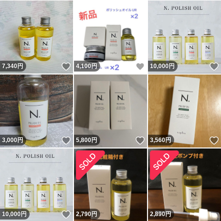
いいね！
いいね！
7,340
円
4,100
円
10,000
円
いいね！
いいね！
3,000
円
5,800
円
3,560
円
いいね！
10,000
円
2,790
円
2,890
円