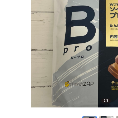
1
/
3