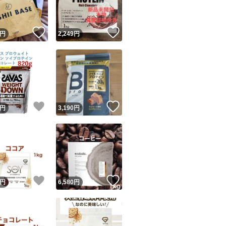
！
いいね！
いいね！
円
2,249
円
！
いいね！
いいね！
円
3,190
円
！
いいね！
いいね！
円
6,580
円