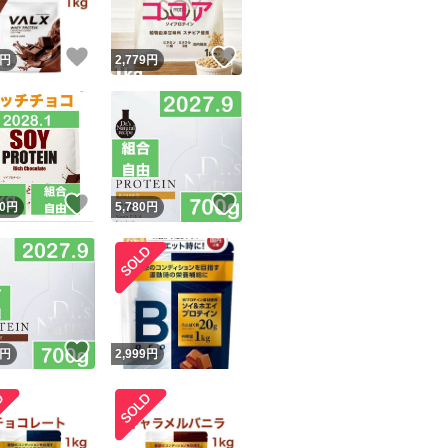
！
いいね！
いいね！
円
2,779
円
！
いいね！
いいね！
0
円
5,780
円
！
いいね！
円
2,999
円