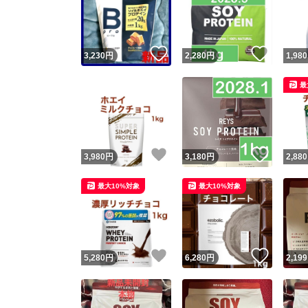
いいね！
いいね
3,230
円
2,280
円
1,980
最
いいね！
いいね
3,980
円
3,180
円
2,880
Yaho
最大10%対象
最大10%対象
安心取引
安心
いいね！
いいね
5,280
円
6,280
円
2,199
取引実績
取引