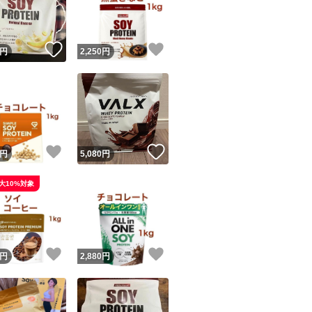
商品情報コピー機
リマ実績◯+
このユーザーは他フリマサービスでの取引実績があります
！
いいね！
いいね！
円
2,250
円
出品ページへ
&安心発送
キャンセル
ジは実績に基づく表示であり、発送を保証しているものではありません
このユーザーは高頻度で24時間以内＆設定した発送日数内に
ード＆安心発送
ます
！
いいね！
いいね！
円
5,080
円
ード発送
このユーザーは高頻度で24時間以内に発送しています
大10%対象
発送
このユーザーは設定した発送日数内に発送しています
！
いいね！
いいね！
円
2,880
円