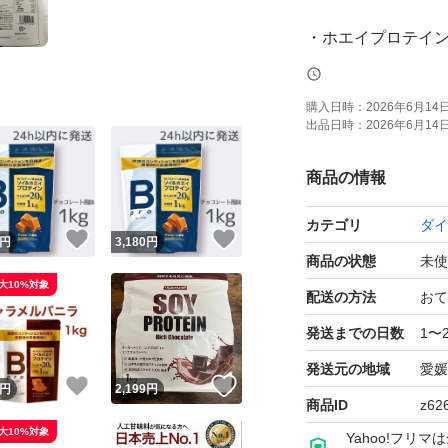
・ホエイプロテイ
・チョコレート風
・水でも飲みやす
購入日時：
2026年6月14日 
出品日時：
2026年6月14日 
・たんぱく質を手
・毎日のトレーニ
商品の情報
カテゴリ
ダイ
運動後やおやつが
！
いいね！
いいね！
円
3,180
円
商品の状態
未使
大10%対象
商品状態
配送の方法
おて
・購入時期：2026.
発送までの日数
1〜
・賞味期限：2027.1
発送元の地域
愛媛
！
いいね！
いいね！
・残量：新品未使
円
2,199
円
商品ID
z62
・【新品・未使用
大10%対象
Yahoo!フリ