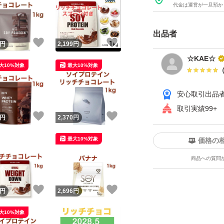
代金は運営が一旦預か
#chocoZAP
出品者
#チョコザップ
！
いいね！
いいね！
円
2,199
円
#ちょこざっぷ
☆KAE☆
大10%対象
最大10%対象
#RIZAP
#Bpro
安心取引出品
#プロテイン
取引実績99+
#ホエイプロテイン
！
いいね！
いいね！
円
2,370
円
#ソイプロテイン
最大10%対象
価格の
商品への質問
！
いいね！
いいね！
円
2,696
円
大10%対象