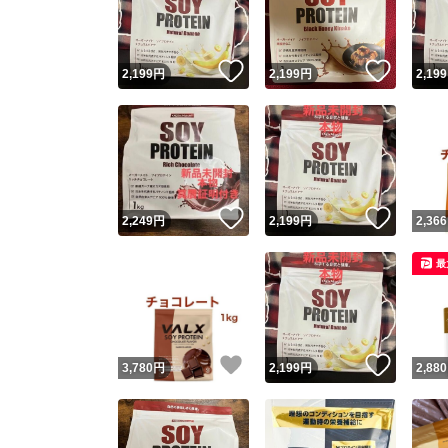
他フ
いいね！
いいね
2,199
円
2,199
円
2,199
スピード
※このバッ
スピ
いいね！
いいね
2,249
円
2,199
円
2,366
スピ
最
安心
いいね！
いいね
3,780
円
2,199
円
2,880