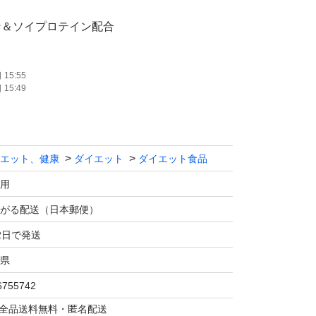
ン＆ソイプロテイン配合
味
い
15:55
15:49
軽に補給
ングや栄養補給に
エット、健康
ダイエット
ダイエット食品
わりに、たんぱく質補給をサポート
用
がる配送（日本郵便）
5
2日で発送
0.15
県
用
6755742
】の商品です
マは全品送料無料・匿名配送