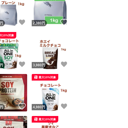
！
いいね！
いいね！
円
2,380
円
大10%対象
ユーザーの実績について
！
いいね！
いいね！
円
3,980
円
o!フリマが定めた一定の基準を満たしたユーザーにバッジを付与しています
最大10%対象
出品者
この商品の情報をコピーします
取引出品者
Yahoo!フリマの基準をクリアした安心・安全なユーザーです
！
いいね！
いいね！
商品画像の
無断転載は禁止
されています
円
4,980
円
コピーされた情報は
必ずご自身の商品に合わせて編集
してください
最大10%対象
コピーは
1商品につき1回
です
実績◯+
このユーザーはYahoo!フリマの取引を完了させた実績があり