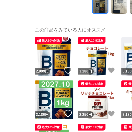
この商品をみている人にオススメ
最大10%対象
最大10%対象
いいね！
いいね
2,999
円
3,180
円
3,180
最大10%対象
最
いいね！
いいね
3,180
円
2,250
円
3,180
最大10%対象
最大10%対象
最