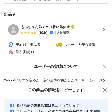
代金は運営が一旦預かり、評価後、出品者に支払われます
出品者
もふちゃん◎チョコ暑い為休止
（
939
）
本人確認済
安心取引出品者
スピード＆安心発送
取引実績99+
ユーザーの実績について
価格の相談
商品への質問
商品への質問からの値下げ交渉、不適切なカテゴリ変更依頼は禁止です
Yahoo!フリマが定めた一定の基準を満たしたユーザーにバッジを
付与しています
この商品をみている人にオススメ
この商品の情報をコピーします
安心取引出品者
最大10%対象
最大10%対象
Yahoo!フリマの基準をクリアした安
安心取引出品者
商品画像の
無断転載は禁止
されています
心・安全なユーザーです
コピーされた情報は
必ずご自身の商品に合わせて編集