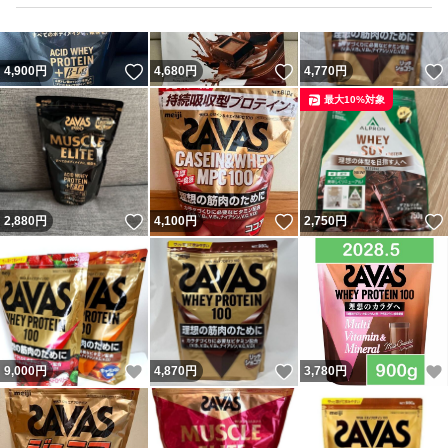
いいね！
いいね！
4,900
円
4,680
円
4,770
円
最大10%対象
いいね！
いいね！
2,880
円
4,100
円
2,750
円
いいね！
いいね！
9,000
円
4,870
円
3,780
円