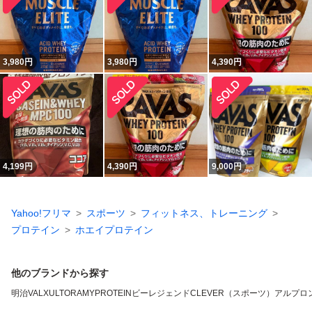
3,980
円
3,980
円
4,390
円
4,199
円
4,390
円
9,000
円
Yahoo!フリマ
スポーツ
フィットネス、トレーニング
プロテイン
ホエイプロテイン
他のブランドから探す
明治
VALX
ULTORA
MYPROTEIN
ビーレジェンド
CLEVER（スポーツ）
アルプロ