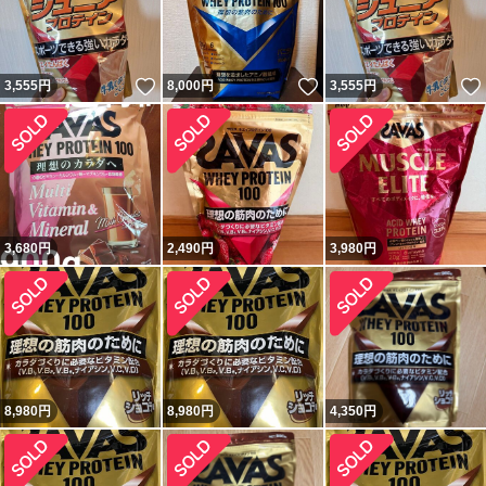
いいね！
いいね！
3,555
円
8,000
円
3,555
円
3,680
円
2,490
円
3,980
円
8,980
円
8,980
円
4,350
円