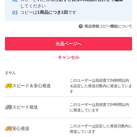
取引実績
してください
コピーは
1商品につき1回
です
このユーザーはYahoo!フリマの取
取引実績◯+
いいね！
いいね！
4,580
円
4,050
円
3,980
円
引を完了させた実績があります
商品情報コピー機能について
最大10%対象
最大10%対象
最大10%対象
このユーザーは他フリマサービス
他フリマ実績◯+
出品ページへ
での取引実績があります
キャンセル
スピード&安心発送
いいね！
いいね！
2,540
※このバッジは実績に基づく表示であり、発送を保証しているものではあり
円
4,500
円
2,490
円
ません
このユーザーは高頻度で24時間以内
スピード＆安心発送
＆設定した発送日数内に発送していま
す
このユーザーは高頻度で24時間以内
スピード発送
に発送しています
いいね！
いいね！
9,000
円
4,680
円
4,200
円
最大10%対象
このユーザーは設定した発送日数内に
安心発送
発送しています